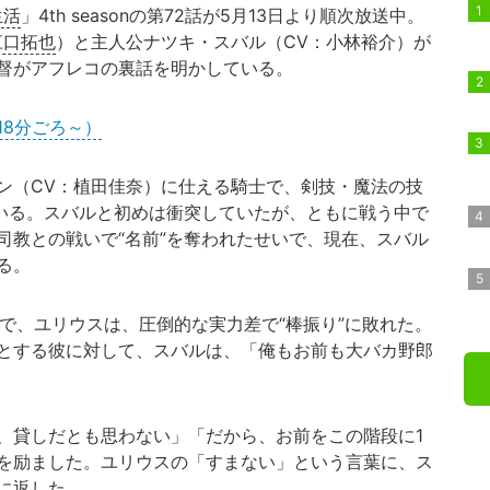
生活
」4th seasonの第72話が5月13日より順次放送中。
江口拓也
）と主人公ナツキ・スバル（CV：小林裕介）が
督がアフレコの裏話を明かしている。
18分ごろ～）
（CV：植田佳奈）に仕える騎士で、剣技・魔法の技
ている。スバルと初めは衝突していたが、ともに戦う中で
司教との戦いで“名前”を奪われたせいで、現在、スバル
る。
で、ユリウスは、圧倒的な実力差で“棒振り”に敗れた。
とする彼に対して、スバルは、「俺もお前も大バカ野郎
貸しだとも思わない」「だから、お前をこの階段に1
を励ました。ユリウスの「すまない」という言葉に、ス
に返した。