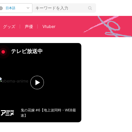
日本語
グッズ
声優
Vtuber
のエモい会話に監督も「熱演でしたね…」
テレビ放送中
鬼の花嫁 #6【地上波同時・WEB最
速】