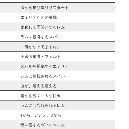
崖から飛び降りリスタート
エミリアたんの膝枕
鬼化して高笑いするレム
ラムを投擲するスバル
「鬼がかってますね」
王選候補者・フェルト
スバルを拒絶するエミリア
レムに膝枕されるスバル
脳が、震える震える
霧から覗く巨大な目玉
ラムにも忘れられるレム
1から、いいえ、0から
妻を愛するヴィルヘルム