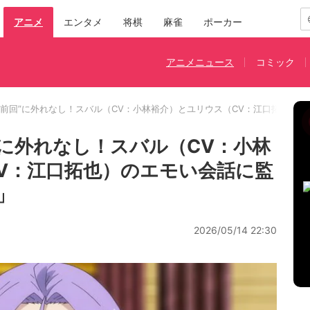
アニメ
エンタメ
将棋
麻雀
ポーカー
アニメニュース
コミック
名前回”に外れなし！スバル（CV：小林裕介）とユリウス（CV：江口拓也）
”に外れなし！スバル（CV：小林
V：江口拓也）のエモい会話に監
」
2026/05/14 22:30