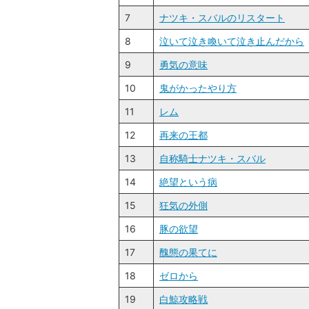
7
ナツキ・スバルのリスタート
8
泣いて泣き喚いて泣き止んだから
9
勇気の意味
10
鬼がかったやり方
11
レム
12
再来の王都
13
自称騎士ナツキ・スバル
14
絶望という病
15
狂気の外側
16
豚の欲望
17
醜態の果てに
18
ゼロから
19
白鯨攻略戦