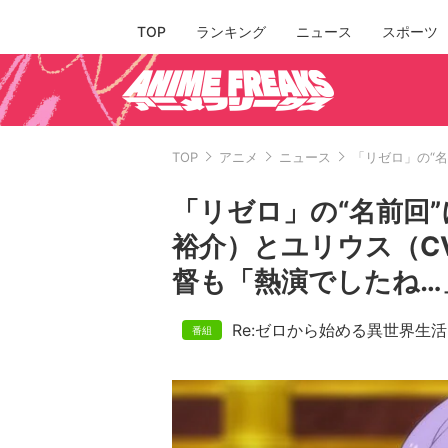
TOP
ランキング
ニュース
スポーツ
TOP
アニメ
ニュース
「リゼロ」の“
「リゼロ」の“名前回
裕介）とユリウス（C
督も「熱演でしたね…
Re:ゼロから始める異世界生活