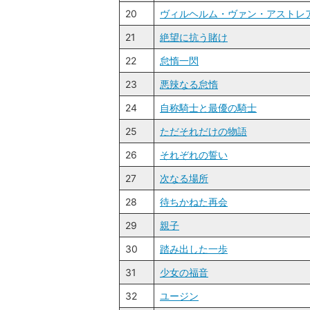
20
ヴィルヘルム・ヴァン・アストレ
21
絶望に抗う賭け
22
怠惰一閃
23
悪辣なる怠惰
24
自称騎士と最優の騎士
25
ただそれだけの物語
26
それぞれの誓い
27
次なる場所
28
待ちかねた再会
29
親子
30
踏み出した一歩
31
少女の福音
32
ユージン