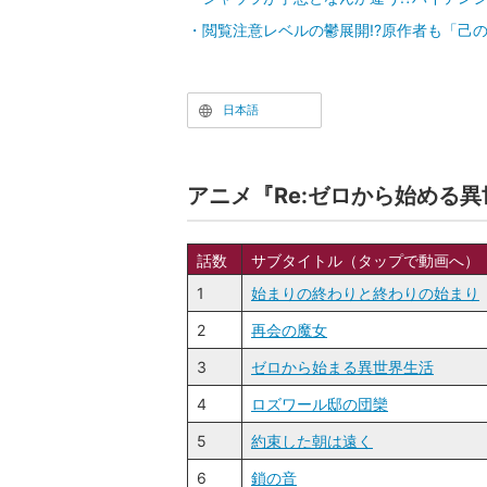
閲覧注意レベルの鬱展開!?原作者も「己
日本語
アニメ『Re:ゼロから始める
話数
サブタイトル（タップで動画へ）
1
始まりの終わりと終わりの始まり
2
再会の魔女
3
ゼロから始まる異世界生活
4
ロズワール邸の団欒
5
約束した朝は遠く
6
鎖の音