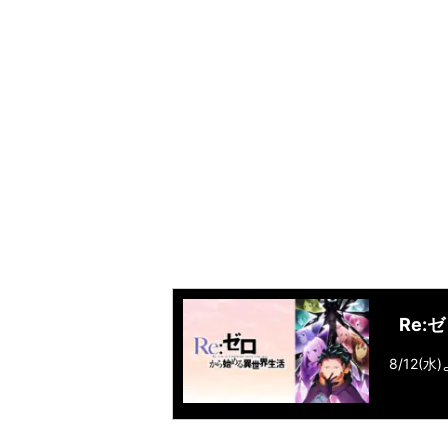
Re:
8/12(