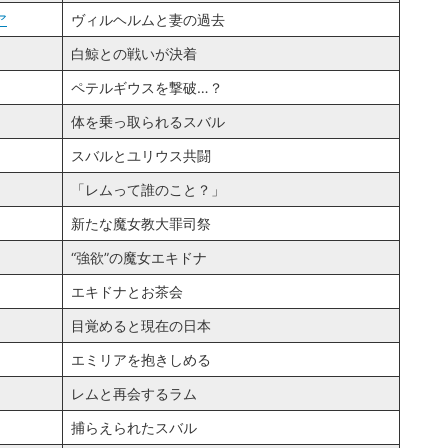
ア
ヴィルヘルムと妻の過去
白鯨との戦いが決着
ペテルギウスを撃破…？
体を乗っ取られるスバル
スバルとユリウス共闘
「レムって誰のこと？」
新たな魔女教大罪司祭
“強欲”の魔女エキドナ
エキドナとお茶会
目覚めると現在の日本
エミリアを抱きしめる
レムと再会するラム
捕らえられたスバル