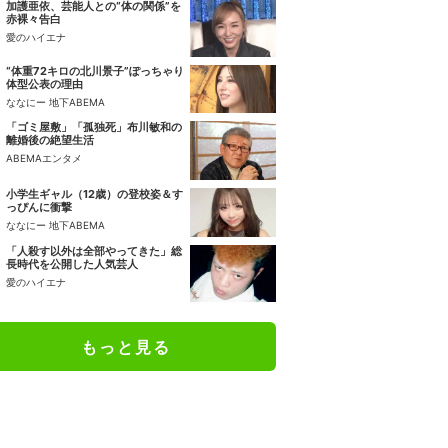
加護亜依、芸能人との“体の関係”を
赤裸々告白
愛のハイエナ
“体重72キロの北川景子”ぽっちゃり
体型公表の理由
ななにー 地下ABEMA
「ゴミ屋敷」「孤独死」布川敏和の
離婚後の絶望生活
ABEMAエンタメ
小学生ギャル（12歳）の登校姿＆す
っぴんに衝撃
ななにー 地下ABEMA
「人殺す以外は全部やってきた」総
長時代を公開した人気芸人
愛のハイエナ
もっと見る