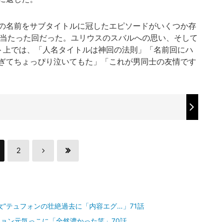
の名前をサブタイトルに冠したエピソードがいくつか存
が当たった回だった。ユリウスのスバルへの思い、そして
ト上では、「人名タイトルは神回の法則」「名前回にハ
ぎてちょっぴり泣いてもた」「これが男同士の友情です
2
女”テュフォンの壮絶過去に「内容エグ…」71話
ション元気っこに「全然濃かった笑」70話