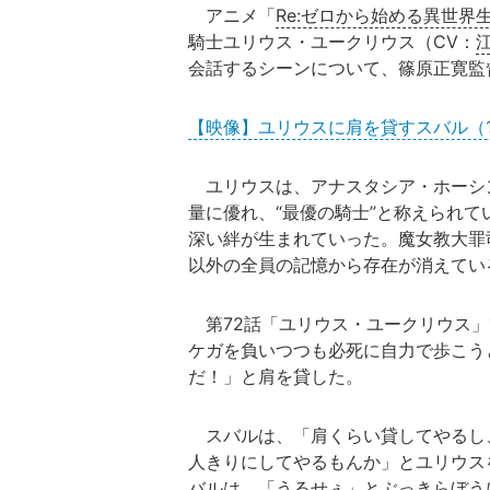
アニメ「
Re:ゼロから始める異世界
騎士ユリウス・ユークリウス（CV：
会話するシーンについて、篠原正寛監
【映像】ユリウスに肩を貸すスバル（
ユリウスは、アナスタシア・ホーシン
量に優れ、“最優の騎士”と称えられ
深い絆が生まれていった。魔女教大罪
以外の全員の記憶から存在が消えてい
第72話「ユリウス・ユークリウス」
ケガを負いつつも必死に自力で歩こう
だ！」と肩を貸した。
スバルは、「肩くらい貸してやるし、
人きりにしてやるもんか」とユリウス
バルは、「うるせぇ」とぶっきらぼう