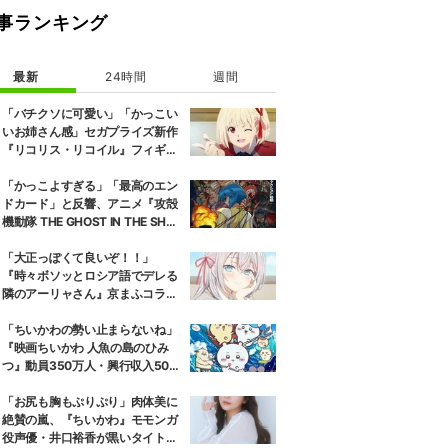
事ランキング
最新
24時間
週間
「バチクソに可愛い」「かっこい
いお姉さん感」セガプライズ新作
『リコリス・リコイル』フィギュ
ア解禁に反響続々
「かっこよすぎる」「最高のエン
ドカード」と反響、アニメ『攻殻
機動隊 THE GHOST IN THE SHEL
L』第5話エンドカード公開
「大正っぽくて良いぞ！！」
『時々ボソッとロシア語でデレる
隣のアーリャさん』京まふコラボ
の特別衣装ビジュアルに絶賛の声
「ちいかわの勢い止まらないね」
『映画ちいかわ 人魚の島のひみ
つ』動員350万人・興行収入50億
円突破が大きな話題に
「お尻も胸もぷりぷり」肉体美に
絶賛の嵐、『ちいかわ』モモンガ
役声優・井口裕香が黒いタイトウ