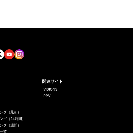
tt
Yout
Insta
ube
gram
関連サイト
VISIONS
PPV
ング（最新）
ング（24時間）
ング（週間）
一覧