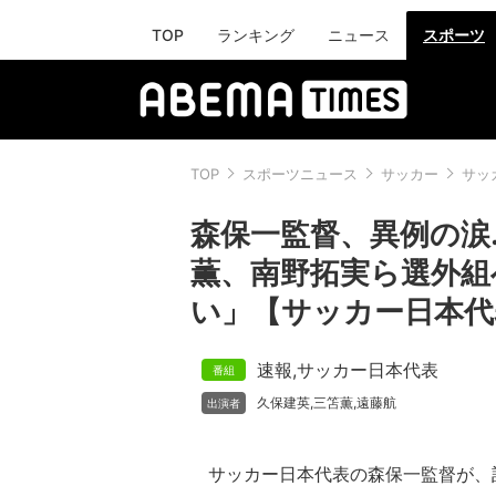
TOP
ランキング
ニュース
スポーツ
TOP
スポーツニュース
サッカー
サッ
森保一監督、異例の涙
薫、南野拓実ら選外組
い」【サッカー日本代
速報
,
サッカー日本代表
久保建英
三笘薫
遠藤航
,
,
サッカー日本代表の森保一監督が、