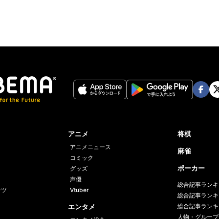
Face
Twi
book
er
アニメ
将棋
アニメニュース
麻雀
コミック
ポーカー
グッズ
声優
総合記事ランキ
ーツ
Vtuber
総合記事ランキ
エンタメ
総合記事ランキ
人物・グループ