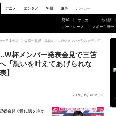
アニメ
エンタメ
将棋
麻雀
ポーカー
野球
サッカー
大相撲
ボートレース
スポーツ総合
カー日本代表
森保一監督、異例の涙…W杯メンバー発表会見で三笘薫、南
…W杯メンバー発表会見で三笘
へ「想いを叶えてあげられな
表】
2026/05/30 15:51
記者会見で目に涙を浮か