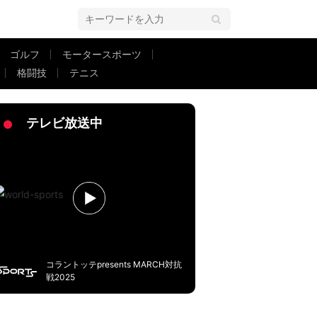
ゴルフ
モータースポーツ
格闘技
テニス
野拓実ら選外組へ「想いを叶えてあげられない」【サッカー日本代表】
テレビ放送中
コラントッテpresents MARCH対抗
戦2025