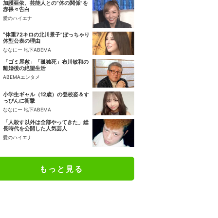
加護亜依、芸能人との“体の関係”を
赤裸々告白
愛のハイエナ
“体重72キロの北川景子”ぽっちゃり
体型公表の理由
ななにー 地下ABEMA
「ゴミ屋敷」「孤独死」布川敏和の
離婚後の絶望生活
ABEMAエンタメ
小学生ギャル（12歳）の登校姿＆す
っぴんに衝撃
ななにー 地下ABEMA
「人殺す以外は全部やってきた」総
長時代を公開した人気芸人
愛のハイエナ
もっと見る