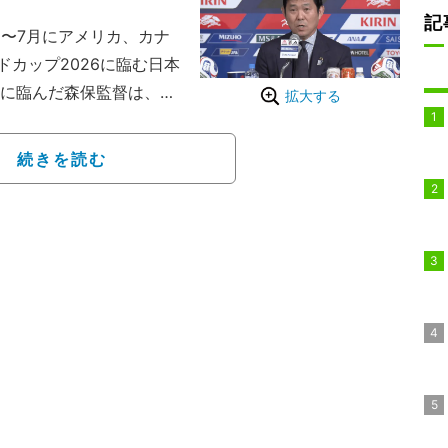
記
6〜7月にアメリカ、カナ
ドカップ2026に臨む日本
見に臨んだ森保監督は、選
拡大する
げた。最後の26人目を読
るように見え、「ふう」
続きを読む
ていた。
二次政権で、森保監督は実
まさに断腸の思いで26名
日にハムストリングを痛め
字靭帯断裂のMF南野拓実
ンハイム）など怪我で檜舞
、町野修斗（ボルシアM
）はここ1年の常連メンバ
ジア最終予選の途中まで