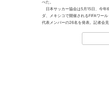
べた。
日本サッカー協会は5月15日、今年
ダ、メキシコで開催されるFIFAワール
代表メンバーの26名を発表。記者会
出メンバーの名前を一人ひとり読み上
み上げる頃には、目に涙が浮かんでい
と息をついた頃には目がやや赤くなっ
前回の2022年カタールW杯後の第
に86名を招集してきたが、その中から
を選出。選外となった中には、5月9
たMF三笘薫（ブライトン）、左膝十
（モナコ）とDF町田浩樹（ホッフェ
台への切符を逃した選手もいた。また
G）や藤田譲瑠チマ（ザンクトパウリ
ー、守田英正（スポルティング）もア
主力だった。