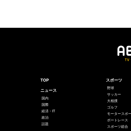
TOP
スポーツ
野球
ニュース
サッカー
国内
大相撲
国際
ゴルフ
経済・IT
モータースポ
政治
ボートレース
話題
スポーツ総合