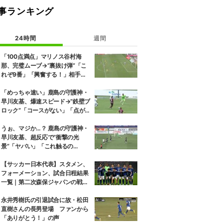
事ランキング
24時間
週間
「100点満点」マリノス谷村海
那、完璧ムーブ→“裏抜け弾”「こ
れぞ9番」「興奮する！」相手守
備のギャップを狙う”斜めの抜け
出し”
「めっちゃ速い」鹿島の守護神・
早川友基、爆速スピード→“鉄壁ブ
ロック”「コースがない」「点が
入る気がしない」驚異の判断力と
飛び出しでビッグセーブ
うぉ、マジか…？ 鹿島の守護神・
早川友基、超反応で“衝撃の光
景”「ヤバい」「これ触るの
か？」相手選手ドン引き→右手一
本“スーパーセーブ”
【サッカー日本代表】スタメン、
フォーメーション、試合日程結果
一覧｜第二次森保ジャパンの戦歴
を全網羅（2023〜2026年）
永井秀樹氏の引退試合に故・松田
直樹さんの長男登場 ファンから
「ありがとう！」の声