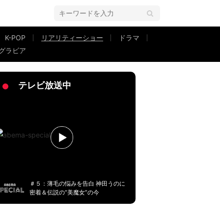
K-POP
リアリティーショー
ドラマ
グラビア
億円エリート「話してくれてありがとう」
テレビ放送中
＃５：薄毛の悩みを告白 神田うのに
密着＆伝説の“美魔女”の今