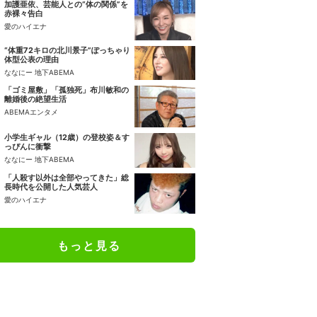
加護亜依、芸能人との“体の関係”を
赤裸々告白
愛のハイエナ
“体重72キロの北川景子”ぽっちゃり
体型公表の理由
ななにー 地下ABEMA
「ゴミ屋敷」「孤独死」布川敏和の
離婚後の絶望生活
ABEMAエンタメ
小学生ギャル（12歳）の登校姿＆す
っぴんに衝撃
ななにー 地下ABEMA
「人殺す以外は全部やってきた」総
長時代を公開した人気芸人
愛のハイエナ
もっと見る