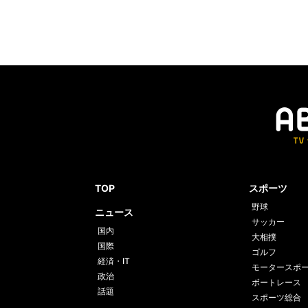
TOP
スポーツ
野球
ニュース
サッカー
国内
大相撲
国際
ゴルフ
経済・IT
モータースポ
政治
ボートレース
話題
スポーツ総合