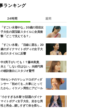
事ランキング
24時間
週間
「すごい水着やな」20歳の現役女
子大生の国宝級スタイルに全員衝
撃「どこで支えてる？」
「すごい水着」「目線に困る」20
歳のダイナマイトボディの女子大
生のスタイルに反響
中2男子がいても！？藤本美貴、
夫と「しない日はない」夫婦円満
の秘訣激白にスタジオ驚愕
154センチのマシュマロボディダ
ンサー「初めてを…大事にとって
たから」イケメン男性にアピール
“小さすぎる水着”が話題のダイナ
マイトボディ女子大生、好きな男
性と再会…嬉しすぎて体を揺らし