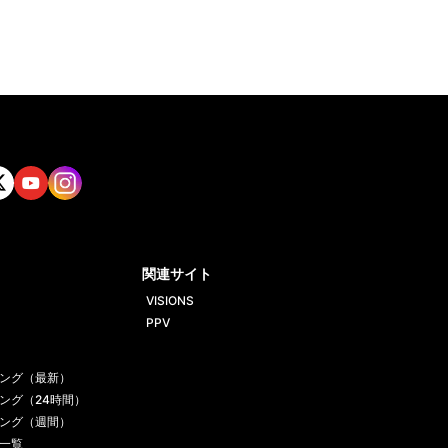
tt
Yout
Insta
ube
gram
関連サイト
VISIONS
PPV
ング（最新）
ング（24時間）
ング（週間）
一覧