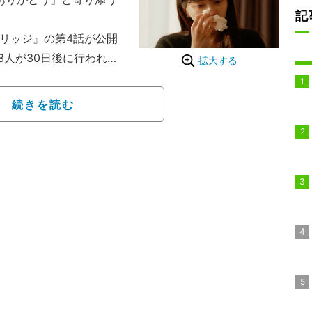
記
マリッジ』の第4話が公開
3人が30日後に行われる
拡大する
均年収2000万円超え
相手を見つけなければなら
続きを読む
リティショー。挑むの
経営者のあやか（中野綾
西澤由夏・32）、モデル