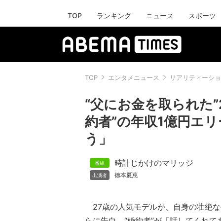
TOP
ランキング
ニュース
スポーツ
TOP
エンタメニュース
リアリティーショ
“父にお金を取られた”
約者”の年収1億円エ
う」
時計じかけのマリッジ
徳本夏恵
27歳の人気モデルが、自身の壮絶な
らに告白。“婚約者”が「話してくれて