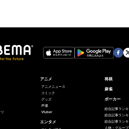
Face
Twi
book
er
アニメ
将棋
アニメニュース
麻雀
コミック
ポーカー
グッズ
声優
総合記事ランキ
ーツ
Vtuber
総合記事ランキ
エンタメ
総合記事ランキ
人物・グループ