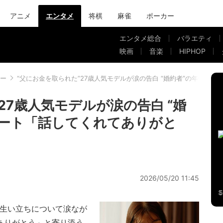
アニメ
エンタメ
将棋
麻雀
ポーカー
エンタメ総合
バラエティ
映画
音楽
HIPHOP
ー
“父にお金を取られた”27歳人気モデルが涙の告白 “婚約者”の年収1
27歳人気モデルが涙の告白 “婚
リート「話してくれてありがと
2026/05/20 11:45
生い立ちについて涙なが
ありがとう」と寄り添う