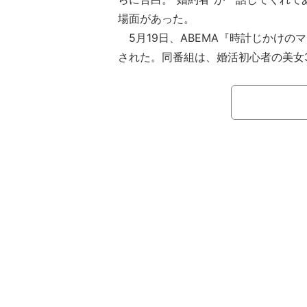
場面があった。
5月19日、ABEMA『時計じかけの
された。同番組は、婚活初心者の美女
結婚式までのタイムリミットの中で、平
の“ハイスぺ男性”30人の中から結婚
ない婚活プログラムを追う、婚活リア
は、人気婚活番組への出演経験を持つ
香・34）、現役アナウンサーのゆか（
のなつえ（徳本夏恵・27）だ。