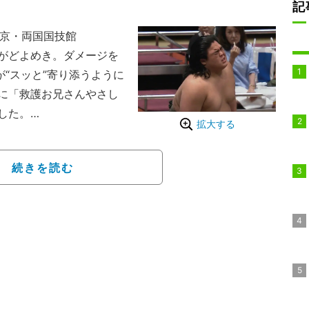
記
東京・両国国技館
がどよめき。ダメージを
が“スッと”寄り添うように
に「救護お兄さんやさし
した。
拡大する
津風）と三段目六十八枚
だった。立ち合いから駿
続きを読む
い込むも、富豊は上手く
引に転がした。