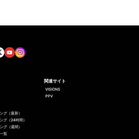
tt
Yout
Insta
ube
gram
関連サイト
VISIONS
PPV
ング（最新）
ング（24時間）
ング（週間）
一覧