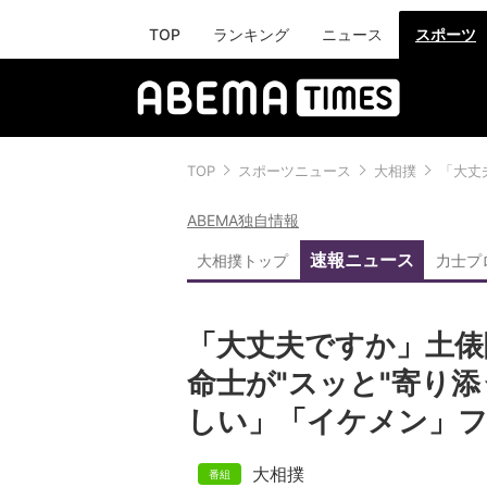
TOP
ランキング
ニュース
スポーツ
TOP
スポーツニュース
大相撲
「大丈
ABEMA独自情報
速報ニュース
大相撲トップ
力士プ
「大丈夫ですか」土俵
命士が"スッと"寄り
しい」「イケメン」
大相撲