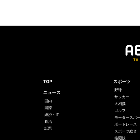
TOP
スポーツ
野球
ニュース
サッカー
国内
大相撲
国際
ゴルフ
経済・IT
モータースポ
政治
ボートレース
話題
スポーツ総合
格闘技