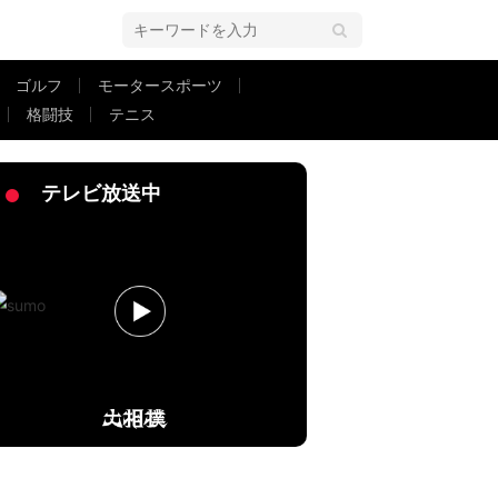
ゴルフ
モータースポーツ
格闘技
テニス
対応「救護お兄さんやさしい」「イケメン」ファン感嘆
テレビ放送中