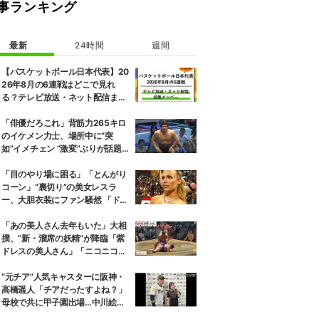
事ランキング
最新
24時間
週間
【バスケットボール日本代表】20
26年8月の6連戦はどこで見れ
る？テレビ放送・ネット配信まと
め 招集メンバーも解説
「俳優だろこれ」背筋力265キロ
のイケメン力士、場所中に“突
如”イメチェン “激変”ぶりが話題
がっつりオールバック姿に「似合
ってるね」
「目のやり場に困る」「とんがり
コーン」“裏切り”の美女レスラ
ー、大胆衣装にファン騒然 「ドロ
ンジョみたいな恰好」
「あの美人さん去年もいた」大相
撲、“新・溜席の妖精”が降臨「紫
ドレスの美人さん」「ニコニコで
かわいい」
“元チア”人気キャスターに阪神・
高橋遥人「チアだったすよね？」
母校で共に甲子園出場…中川絵美
里、念願の再会に感謝