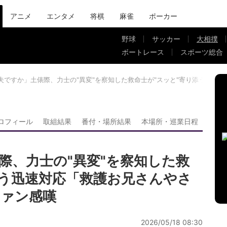
アニメ
エンタメ
将棋
麻雀
ポーカー
野球
サッカー
大相撲
ボートレース
スポーツ総合
夫ですか」土俵際、力士の"異変"を察知した救命士が"スッと"寄り添う迅速
ロフィール
取組結果
番付・場所結果
本場所・巡業日程
際、力士の"異変"を察知した救
添う迅速対応「救護お兄さんやさ
ファン感嘆
2026/05/18 08:30