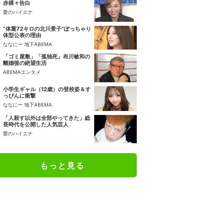
赤裸々告白
愛のハイエナ
“体重72キロの北川景子”ぽっちゃり
体型公表の理由
ななにー 地下ABEMA
「ゴミ屋敷」「孤独死」布川敏和の
離婚後の絶望生活
ABEMAエンタメ
小学生ギャル（12歳）の登校姿＆す
っぴんに衝撃
ななにー 地下ABEMA
「人殺す以外は全部やってきた」総
長時代を公開した人気芸人
愛のハイエナ
もっと見る