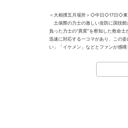
＜大相撲五月場所＞◇中日◇17日◇
土俵際の力士の激しい攻防に国技館
負った力士の“異変”を察知した救命士
迅速に対応する一コマがあり、この姿
い」「イケメン」などとファンが感嘆
それは三段目六十七枚目・富豊（時
目・駿太（二子山）の取組での出来事
太は前に出ていき、富豊を土俵際に追
体を開きながら駿太の肩を持って、強