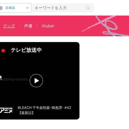
日本語
グッズ
声優
Vtuber
ン
テレビ放送中
BLEACH 千年血戦篇-禍進譚- #42
【最新話】