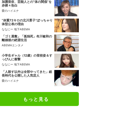
加護亜依、芸能人との“体の関係”を
赤裸々告白
愛のハイエナ
“体重72キロの北川景子”ぽっちゃり
体型公表の理由
ななにー 地下ABEMA
「ゴミ屋敷」「孤独死」布川敏和の
離婚後の絶望生活
ABEMAエンタメ
小学生ギャル（12歳）の登校姿＆す
っぴんに衝撃
ななにー 地下ABEMA
「人殺す以外は全部やってきた」総
長時代を公開した人気芸人
愛のハイエナ
もっと見る