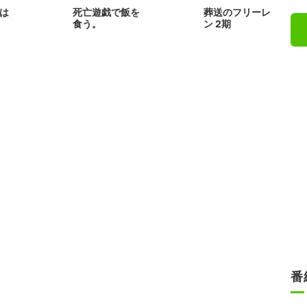
は
死亡遊戯で飯を
葬送のフリーレ
食う。
ン 2期
番