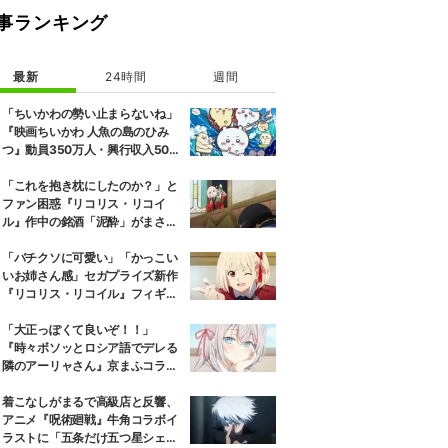
事ランキング
最新
24時間
週間
「ちいかわの勢い止まらないね」
『映画ちいかわ 人魚の島のひみ
つ』動員350万人・興行収入50億
円突破が大きな話題に
「これを抱き枕にしたのか？」と
ファン困惑『リコリス・リコイ
ル』作中の銘酒「泥酔」がまさか
の一升瓶サイズの抱き枕に
「バチクソに可愛い」「かっこい
いお姉さん感」セガプライズ新作
『リコリス・リコイル』フィギュ
ア解禁に反響続々
「大正っぽくて良いぞ！！」
『時々ボソッとロシア語でデレる
隣のアーリャさん』京まふコラボ
の特別衣装ビジュアルに絶賛の声
着こなしがまるで高級店と反響、
アニメ『呪術廻戦』牛角コラボイ
ラストに「五条だけ五つ星シェ