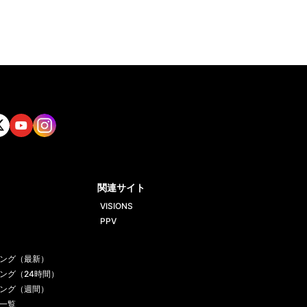
tt
Yout
Insta
ube
gram
関連サイト
VISIONS
PPV
ング（最新）
ング（24時間）
ング（週間）
一覧