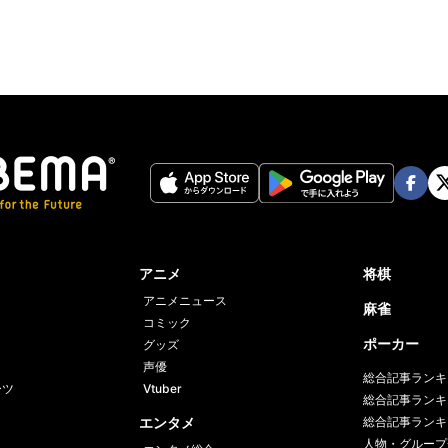
Face
Twi
book
er
アニメ
将棋
アニメニュース
麻雀
コミック
ポーカー
グッズ
声優
総合記事ランキ
ーツ
Vtuber
総合記事ランキ
エンタメ
総合記事ランキ
人物・グループ