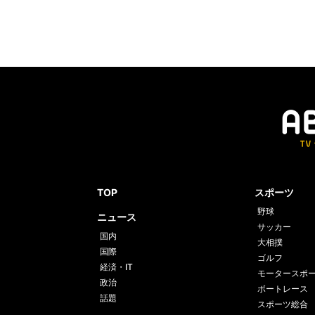
TOP
スポーツ
野球
ニュース
サッカー
国内
大相撲
国際
ゴルフ
経済・IT
モータースポ
政治
ボートレース
話題
スポーツ総合