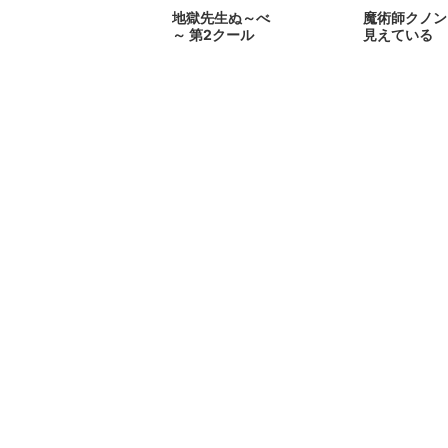
地獄先生ぬ～べ
魔術師クノン
～ 第2クール
見えている