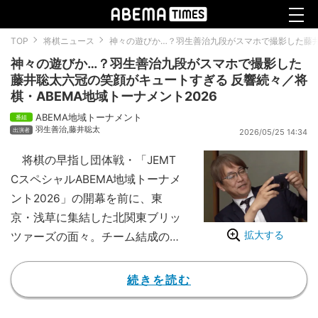
TOP
将棋ニュース
神々の遊びか…？羽生善治九段がスマホで撮影した藤井聡
神々の遊びか…？羽生善治九段がスマホで撮影した
藤井聡太六冠の笑顔がキュートすぎる 反響続々／将
棋・ABEMA地域トーナメント2026
ABEMA地域トーナメント
羽生善治
,
藤井聡太
2026/05/25 14:34
将棋の早指し団体戦・「JEMT
CスペシャルABEMA地域トーナメ
ント2026」の開幕を前に、東
京・浅草に集結した北関東ブリッ
拡大する
ツァーズの面々。チーム結成の決
起集会中、日本の将棋界を代表す
るレジェンド同士の、なんとも尊
続きを読む
いプライベート感あふれるワンシ
ーンがカメラに収められた。