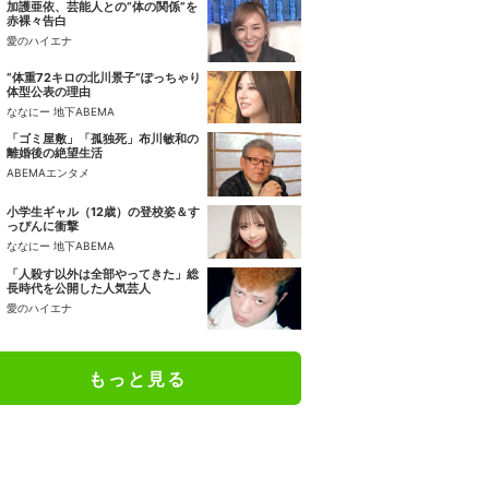
加護亜依、芸能人との“体の関係”を
赤裸々告白
愛のハイエナ
“体重72キロの北川景子”ぽっちゃり
体型公表の理由
ななにー 地下ABEMA
「ゴミ屋敷」「孤独死」布川敏和の
離婚後の絶望生活
ABEMAエンタメ
小学生ギャル（12歳）の登校姿＆す
っぴんに衝撃
ななにー 地下ABEMA
「人殺す以外は全部やってきた」総
長時代を公開した人気芸人
愛のハイエナ
もっと見る