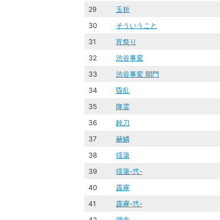
29
玉折
30
そういうこと
31
宵祭り
32
渋谷事変
33
渋谷事変 開門
34
昏乱
35
降霊
36
鈍刀
37
赫鱗
38
揺蕩
39
揺蕩-弐-
40
霹靂
41
霹靂-弐-
42
理非