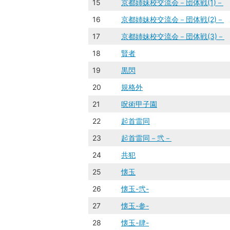
15
京都姉妹校交流会－団体戦(1)－
16
京都姉妹校交流会－団体戦(2)－
17
京都姉妹校交流会－団体戦(3)－
18
賢者
19
黒閃
20
規格外
21
呪術甲子園
22
起首雷同
23
起首雷同－弐－
24
共犯
25
懐玉
26
懐玉-弐-
27
懐玉-参-
28
懐玉-肆-