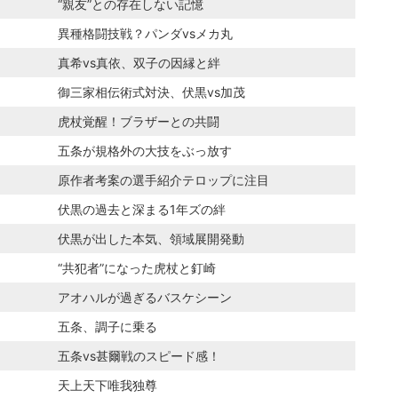
“親友”との存在しない記憶
異種格闘技戦？パンダvsメカ丸
真希vs真依、双子の因縁と絆
御三家相伝術式対決、伏黒vs加茂
虎杖覚醒！ブラザーとの共闘
五条が規格外の大技をぶっ放す
原作者考案の選手紹介テロップに注目
伏黒の過去と深まる1年ズの絆
伏黒が出した本気、領域展開発動
“共犯者”になった虎杖と釘崎
アオハルが過ぎるバスケシーン
五条、調子に乗る
五条vs甚爾戦のスピード感！
天上天下唯我独尊