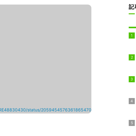
記
LTURE48830430/status/2059454576361865470