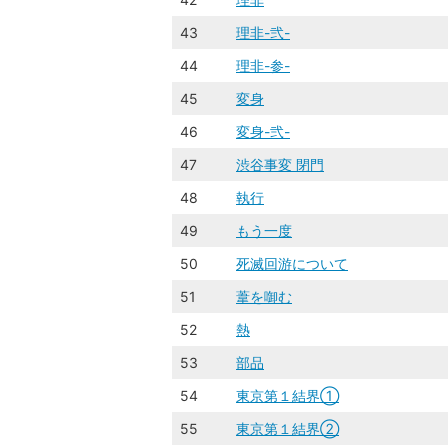
43
理非-弐-
44
理非-参-
45
変身
46
変身-弐-
47
渋谷事変 閉門
48
執行
49
もう一度
50
死滅回游について
51
葦を啣む
52
熱
53
部品
54
東京第１結界①
55
東京第１結界②