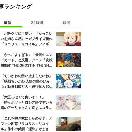
事ランキング
最新
24時間
週間
「バチクソに可愛い」「かっこい
いお姉さん感」セガプライズ新作
『リコリス・リコイル』フィギュ
ア解禁に反響続々
「かっこよすぎる」「最高のエン
ドカード」と反響、アニメ『攻殻
機動隊 THE GHOST IN THE SHEL
L』第5話エンドカード公開
「ちいかわの勢い止まらないね」
『映画ちいかわ 人魚の島のひみ
つ』動員350万人・興行収入50億
円突破が大きな話題に
「大正っぽくて良いぞ！！」
『時々ボソッとロシア語でデレる
隣のアーリャさん』京まふコラボ
の特別衣装ビジュアルに絶賛の声
「これを抱き枕にしたのか？」と
ファン困惑『リコリス・リコイ
ル』作中の銘酒「泥酔」がまさか