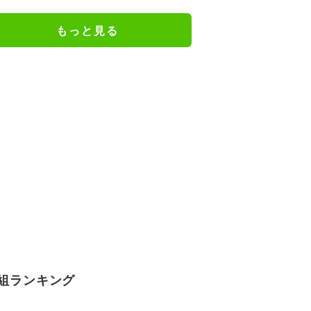
の一升瓶サイズの抱き枕に
もっと見る
組ランキング