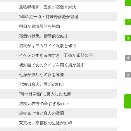
最強呪術師・五条が宿儺と対決
1年の紅一点・釘崎野薔薇が登場
宿儺が領域展開を発動
宿儺vs伏黒、衝撃的な結末
虎杖がキモカワイイ呪骸と修行
イケメンすぎ＆強すぎ！五条が素顔公開
初対面で女のタイプを聞く男が襲来
七海が強烈な名言を連発
七海vs真人、緊迫の戦い
“時間外労働”に突入した七海
虎杖vs吉野の辛すぎる戦い
虎杖＆七海と真人の激闘
東京校、京都校の生徒が対峙