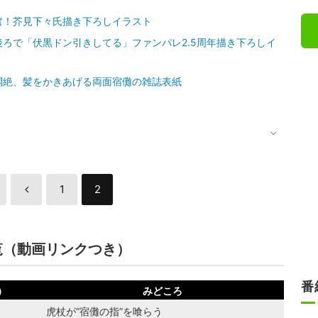
奮！芥見下々氏描き下ろしイラスト
ろで「伏黒ドン引きしてる」ファンパレ2.5周年描き下ろしイ
悶絶、髪をかきあげる両面宿儺の雑誌表紙
1
2
覧（動画リンクつき）
番
）
みどころ
虎杖が“宿儺の指”を喰らう