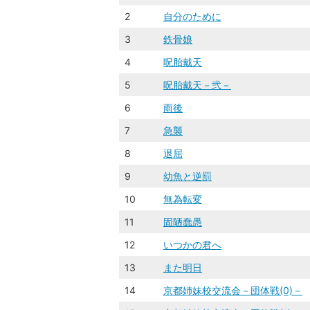
2
自分のために
3
鉄骨娘
4
呪胎戴天
5
呪胎戴天－弐－
6
雨後
7
急襲
8
退屈
9
幼魚と逆罰
10
無為転変
11
固陋蠢愚
12
いつかの君へ
13
また明日
14
京都姉妹校交流会－団体戦(0)－