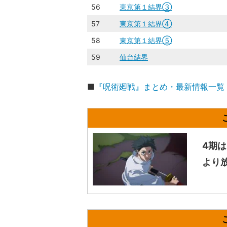
56
東京第１結界③
57
東京第１結界④
58
東京第１結界⑤
59
仙台結界
■
『呪術廻戦』まとめ・最新情報一覧
4期
より