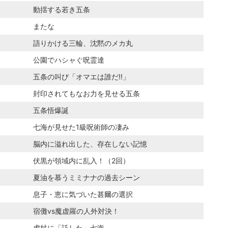
動揺する若き五条
またな
語りかける三輪、沈黙のメカ丸
公園でハシャぐ呪霊達
五条の叫び「オマエは誰だ!!」
封印されてもなお力を見せる五条
五条悟爆誕
七海が見せた1級呪術師の凄み
脳内に溢れ出した、存在しない記憶
伏黒が領域内に乱入！（2回）
夏油を慕うミミナナの過去シーン
息子・恵に気づいた甚爾の選択
宿儺vs魔虚羅の人外対決！
虎杖に「託した」七海