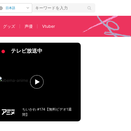
日本語
グッズ
声優
Vtuber
と夏油傑の向かい合う姿に反響
2ページ目
テレビ放送中
ちいかわ #174【無料ビデオ1週
間】