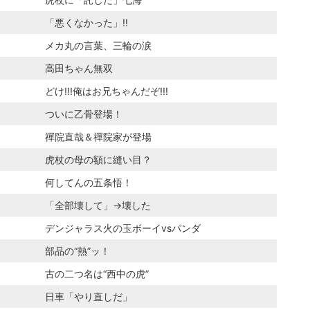
「悪くなかった」!!
メカ丸の言葉、三輪の涙
高田ちゃん無双
どけ!!!俺はお兄ちゃんだぞ!!!
ついに乙骨登場！
禪院直哉＆禪院家が登場
虎杖の母の額に縫い目？
何してんの五条悟！
「全部壊して」→壊した
デンジャラス火の玉ボーイvsパンダ
部品の“熱”ッ！
古の二つ名は“西中の虎”
日車「やり直しだ」