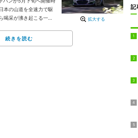
ャパンが5月下旬へ開催時
記
日本の山道を全速力で駆
ら喝采が沸き起こる一幕
拡大する
は、岐阜県を中心に行わ
続きを読む
あったが、基本的にはド
ン整備）を挟んで、午後
S10で始まった。