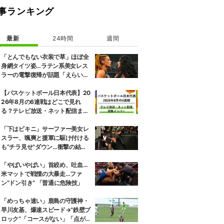
事ランキング
最新
24時間
週間
「とんでもない衣装で草」ほぼ全
身網タイツ姿…ラテン系美女レス
ラーの電撃復帰が話題「えらいセ
クシー」
【バスケットボール日本代表】20
26年8月の6連戦はどこで見れ
る？テレビ放送・ネット配信まと
め 招集メンバーも解説
「下はビキニ」サーファー美女レ
スラー、颯爽と援軍に駆け付ける
も“チラ見せ”ダウン…衝撃の結末
にファン騒然
「やばいやばい」首絞め、吐血…
米マットで戦慄の大暴走…ファ
ン“ドン引き” 「普通に危険技」
「めっちゃ速い」鹿島の守護神・
早川友基、爆速スピード→“鉄壁ブ
ロック”「コースがない」「点が