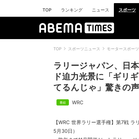
TOP
ランキング
ニュース
スポーツ
TOP
スポーツニュース
モータースポーツ
ラリージャパン、日本の
ド迫力光景に「ギリギ
てるんじゃ」驚きの
WRC
【WRC 世界ラリー選手権】第7戦 ラ
5月30日）