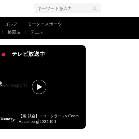
ゴルフ
モータースポーツ
格闘技
テニス
ギリギリ側溝…」「タイヤ入っちゃってるんじゃ」驚きの声
テレビ放送中
【第1試合】ロコ・ソラーレvsTeam
Hasselborg|2024.10.1