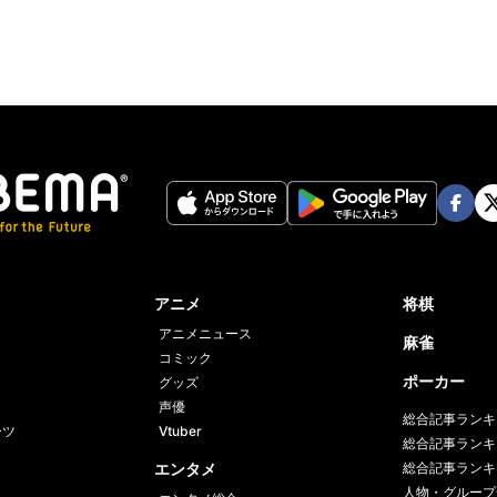
Face
Twi
book
er
アニメ
将棋
アニメニュース
麻雀
コミック
ポーカー
グッズ
声優
総合記事ランキ
ーツ
Vtuber
総合記事ランキ
エンタメ
総合記事ランキ
人物・グループ