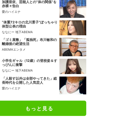
加護亜依、芸能人との“体の関係”を
赤裸々告白
愛のハイエナ
“体重72キロの北川景子”ぽっちゃり
体型公表の理由
ななにー 地下ABEMA
「ゴミ屋敷」「孤独死」布川敏和の
離婚後の絶望生活
ABEMAエンタメ
小学生ギャル（12歳）の登校姿＆す
っぴんに衝撃
ななにー 地下ABEMA
「人殺す以外は全部やってきた」総
長時代を公開した人気芸人
愛のハイエナ
もっと見る