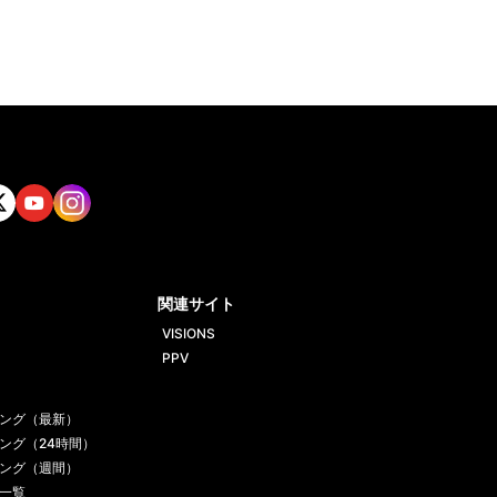
tt
Yout
Insta
ube
gram
関連サイト
VISIONS
PPV
ング（最新）
ング（24時間）
ング（週間）
一覧