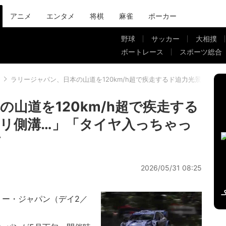
アニメ
エンタメ
将棋
麻雀
ポーカー
野球
サッカー
大相撲
ボートレース
スポーツ総合
ラリージャパン、日本の山道を120km/h超で疾走するド迫力光景に「
山道を120km/h超で疾走する
リ側溝…」「タイヤ入っちゃっ
声
2026/05/31 08:25
リー・ジャパン（デイ2／