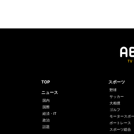
TOP
スポーツ
野球
ニュース
サッカー
国内
大相撲
国際
ゴルフ
経済・IT
モータースポ
政治
ボートレース
話題
スポーツ総合