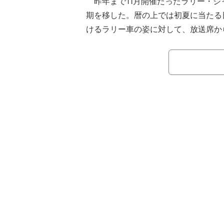
昨年まで11月開催だったラリー・ジ
期を移した。暦の上では初夏に当たる
けるラリー車の姿に対して、放送席か
があった。
ラリー・ジャパンの競技2日目デイ2
れた。路面は一部湿っているエリアも
ライ。恵那峡での簡易サービス（マシ
のパートはSS9の再走ステージとなるS