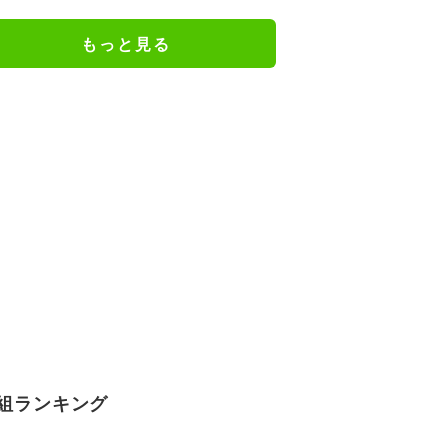
入る気がしない」驚異の判断力と
飛び出しでビッグセーブ
もっと見る
組ランキング