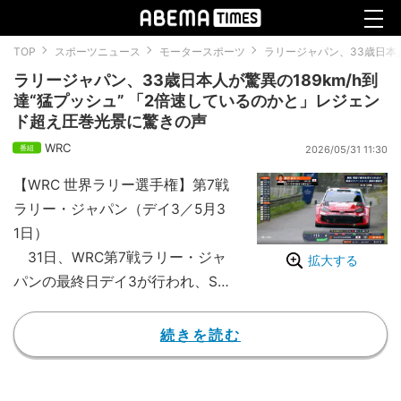
TOP
スポーツニュース
モータースポーツ
ラリージャパン、33歳日本人
ラリージャパン、33歳日本人が驚異の189km/h到
達“猛プッシュ” 「2倍速しているのかと」レジェン
ド超え圧巻光景に驚きの声
WRC
2026/05/31 11:30
【WRC 世界ラリー選手権】第7戦
ラリー・ジャパン（デイ3／5月3
1日）
31日、WRC第7戦ラリー・ジャ
拡大する
パンの最終日デイ3が行われ、SS
16で勝田貴元が今大会初のステー
ジウィンを獲得。最高速189km/h
続きを読む
を記録するほどの驚異的なアタッ
クで、追い上げる最強王者に対し