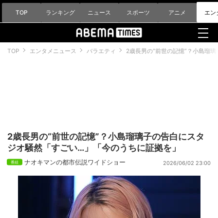
TOP
ランキング
ニュース
スポーツ
アニメ
エン
TOP
エンタメニュース
バラエティ
2歳長男の“前世の記憶”？小島瑠
2歳長男の“前世の記憶”？小島瑠璃子の告白にスタ
ジオ騒然「すごい…」「今のうちに証拠を」
ナオキマンの都市伝説ワイドショー
2026/06/02 23:00