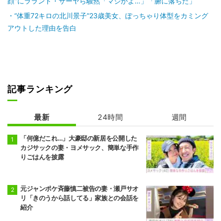
顔"にラランド・サーヤら騒然「マジかよ…」「腑に落ちた」
“体重72キロの北川景子”23歳美女、ぽっちゃり体型をカミング
アウトした理由を告白
記事ランキング
最新
24時間
週間
「何億だこれ…」大豪邸の新居を公開した
カジサックの妻・ヨメサック、簡単な手作
りごはんを披露
元ジャンポケ斉藤慎二被告の妻・瀬戸サオ
リ「きのうから話してる」家族との会話を
紹介