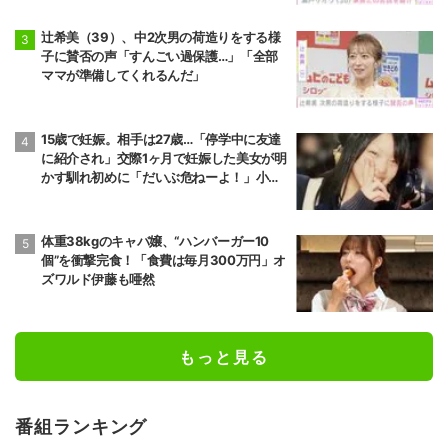
辻希美（39）、中2次男の荷造りをする様
子に賛否の声「すんごい過保護…」「全部
ママが準備してくれるんだ」
15歳で妊娠。相手は27歳…「停学中に友達
に紹介され」交際1ヶ月で妊娠した美女が明
かす馴れ初めに「だいぶ危ねーよ！」小森
純も絶句
体重38kgのキャバ嬢、“ハンバーガー10
個”を衝撃完食！「食費は毎月300万円」オ
ズワルド伊藤も唖然
もっと見る
番組ランキング