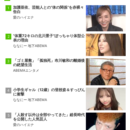
加護亜依、芸能人との“体の関係”を赤裸々
告白
愛のハイエナ
“体重72キロの北川景子”ぽっちゃり体型公
表の理由
ななにー 地下ABEMA
「ゴミ屋敷」「孤独死」布川敏和の離婚後
の絶望生活
ABEMAエンタメ
小学生ギャル（12歳）の登校姿＆すっぴん
に衝撃
ななにー 地下ABEMA
「人殺す以外は全部やってきた」総長時代
を公開した人気芸人
愛のハイエナ