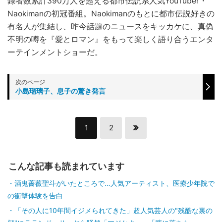
録者数累計390万人を超える都市伝説系人気YouTuber・
Naokimanの初冠番組。Naokimanのもとに都市伝説好きの
有名人が集結し、昨今話題のニュースをキッカケに、真偽
不明の噂を『愛とロマン』をもって楽しく語り合うエンタ
ーテインメントショーだ。
小島瑠璃子、息子の驚き発言
1
2
こんな記事も読まれています
酒鬼薔薇聖斗がいたところで…人気アーティスト、医療少年院で
の衝撃体験を告白
「その人に10年間イジメられてきた」超人気芸人の"残酷な裏の