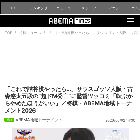
TOP
ランキング
ニュース
スポーツ
アニメ
エン
TOP
将棋ニュース
「これで詰将棋やったら…」サウスゴッツ大阪・古森悠太
「これで詰将棋やったら…」サウスゴッツ大阪・古
森悠太五段の“超ドM発言”に監督ツッコミ「転ぶか
らやめたほうがいい」／将棋・ABEMA地域トーナ
メント2026
ABEMA地域トーナメント
2026/06/02 14:30