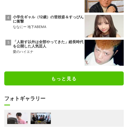
小学生ギャル（12歳）の登校姿＆すっぴん
に衝撃
ななにー 地下ABEMA
「人殺す以外は全部やってきた」総長時代
を公開した人気芸人
愛のハイエナ
もっと見る
フォトギャラリー