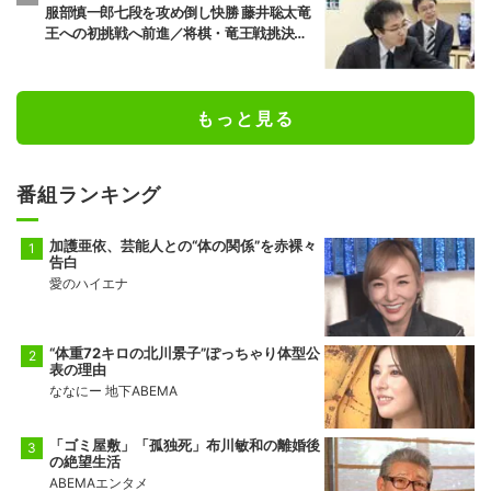
服部慎一郎七段を攻め倒し快勝 藤井聡太竜
王への初挑戦へ前進／将棋・竜王戦挑決第1
局
もっと見る
番組ランキング
加護亜依、芸能人との“体の関係”を赤裸々
告白
愛のハイエナ
“体重72キロの北川景子”ぽっちゃり体型公
表の理由
ななにー 地下ABEMA
「ゴミ屋敷」「孤独死」布川敏和の離婚後
の絶望生活
ABEMAエンタメ