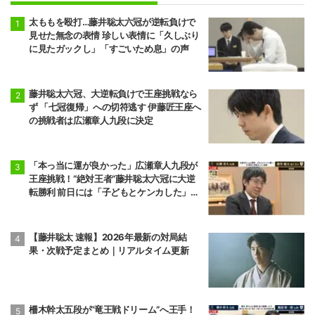
太ももを殴打…藤井聡太六冠が逆転負けで
見せた無念の表情 珍しい表情に「久しぶり
に見たガックし」「すごいため息」の声
藤井聡太六冠、大逆転負けで王座挑戦なら
ず 「七冠復帰」への切符逃す 伊藤匠王座へ
の挑戦者は広瀬章人九段に決定
「本っ当に運が良かった」広瀬章人九段が
王座挑戦！“絶対王者”藤井聡太六冠に大逆
転勝利 前日には「子どもとケンカした」パ
パの顔も
【藤井聡太 速報】2026年最新の対局結
果・次戦予定まとめ｜リアルタイム更新
柵木幹太五段が“竜王戦ドリーム”へ王手！