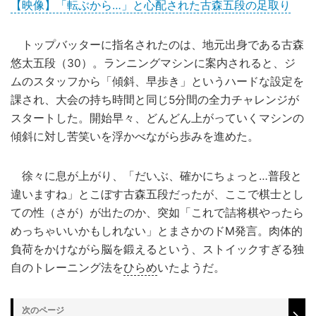
【映像】「転ぶから…」と心配された古森五段の足取り
トップバッターに指名されたのは、地元出身である古森
悠太五段（30）。ランニングマシンに案内されると、ジ
ムのスタッフから「傾斜、早歩き」というハードな設定を
課され、大会の持ち時間と同じ5分間の全力チャレンジが
スタートした。開始早々、どんどん上がっていくマシンの
傾斜に対し苦笑いを浮かべながら歩みを進めた。
徐々に息が上がり、「だいぶ、確かにちょっと…普段と
違いますね」とこぼす古森五段だったが、ここで棋士とし
ての性（さが）が出たのか、突如「これで詰将棋やったら
めっちゃいいかもしれない」とまさかのドM発言。肉体的
負荷をかけながら脳を鍛えるという、ストイックすぎる独
自のトレーニング法を
ひらめ
いたようだ。