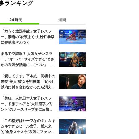
事ランキング
24時間
週間
「危うく放送事故」女子レスラ
ー、禁断の“衣装まくり上げ”暴挙
に視聴者ざわつく
まるで空調服？ 人気女子レスラ
ー、“オーバーサイズすぎる”まさ
かの衣装が話題に「ごつい」「肩
幅パッドすご」
「愛してます」平本丈、同棲中の
黒髪“美人”彼女を初披露 「1か月
以内に付き合わなかったら消え
る」馴れ初めも
「美狂」人気日本人女子レスラ
ー、ド派手ヘアと“大胆漢字プリ
ント”のノースリーブ姿に反響
「えらいカジュアルやな」
「この格好はセーフなの？」ムキ
ムキすぎるヒール女子、近未来
的“全身スケスケ”衣装にファンツ
ッコミ「着ているけど着ていない