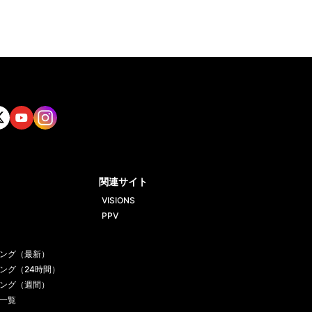
tt
Yout
Insta
ube
gram
関連サイト
VISIONS
PPV
ング（最新）
ング（24時間）
ング（週間）
一覧