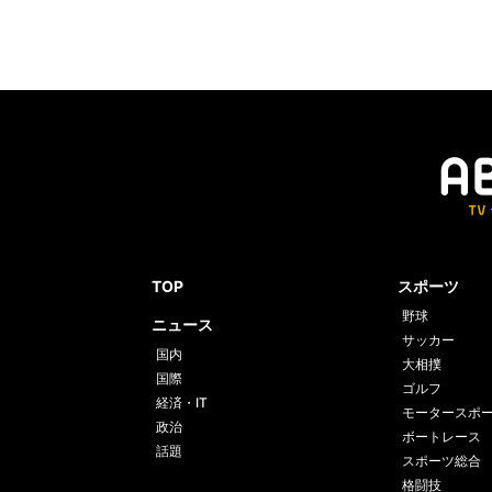
TOP
スポーツ
野球
ニュース
サッカー
国内
大相撲
国際
ゴルフ
経済・IT
モータースポ
政治
ボートレース
話題
スポーツ総合
格闘技