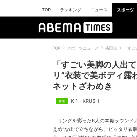
TOP
ランキング
ニュース
スポーツ
TOP
スポーツニュース
格闘技
「すご
「すごい美脚の人出て
リ”衣装で美ボディ露
ネットざわめき
K-1・KRUSH
リングを彩った6人の本職ラウンドガ
えめ”な出で立ちながら、ピッタリ衣