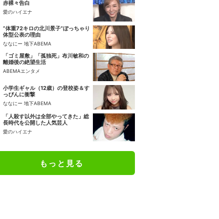
赤裸々告白
愛のハイエナ
“体重72キロの北川景子”ぽっちゃり
体型公表の理由
ななにー 地下ABEMA
「ゴミ屋敷」「孤独死」布川敏和の
離婚後の絶望生活
ABEMAエンタメ
小学生ギャル（12歳）の登校姿＆す
っぴんに衝撃
ななにー 地下ABEMA
「人殺す以外は全部やってきた」総
長時代を公開した人気芸人
愛のハイエナ
もっと見る