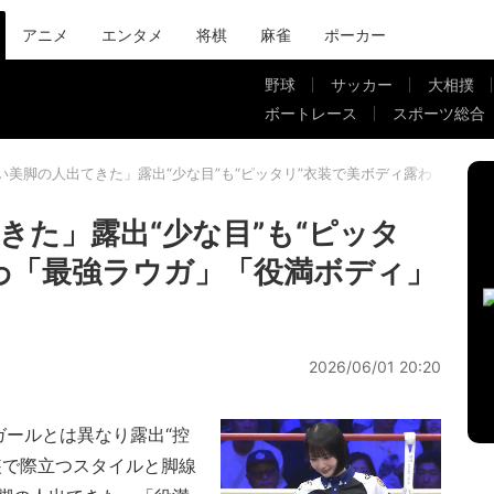
アニメ
エンタメ
将棋
麻雀
ポーカー
野球
サッカー
大相撲
ボートレース
スポーツ総合
い美脚の人出てきた」露出“少な目”も“ピッタリ”衣装で美ボディ露わ「最強
きた」露出“少な目”も“ピッタ
わ「最強ラウガ」「役満ボディ」
2026/06/01 20:20
ールとは異なり露出“控
装で際立つスタイルと脚線