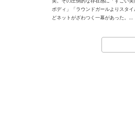
美。その圧倒的な存在感に「すごい美
ボディ」「ラウンドガールよりスタイ
どネットがざわつく一幕があった。
注目を集めたシーンは、31日（日）
催された『K-1 REVENGE』での一
ロ雀士として活躍する“役満ボディ”こ
ルラウンドガールとして会場のファン
だ。