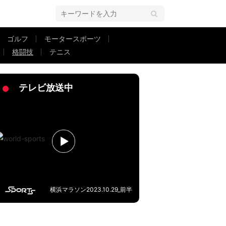
ゴルフ
モータースポーツ
格闘技
テニス
ラウガ」「役満ボディ」ネットざわめき
テレビ放送中
横浜マラソン2023.10.29_前半