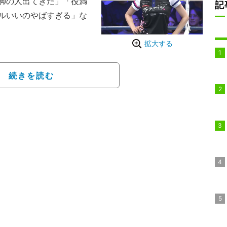
脚の人出てきた」「役満
記
ルいいのやばすぎる」な
東京・後楽園ホールで開
拡大する
コマ。モデルやタレント、プ
と岡田紗佳が、スペシャ
続きを読む
に紹介された際のこと