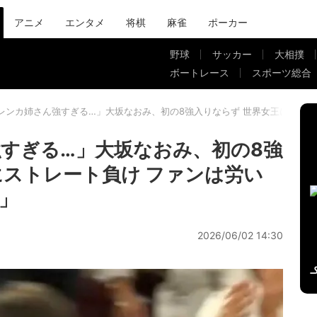
アニメ
エンタメ
将棋
麻雀
ポーカー
野球
サッカー
大相撲
ボートレース
スポーツ総合
レンカ姉さん強すぎる…」大坂なおみ、初の8強入りならず 世界女王にストレ
すぎる…」大坂なおみ、初の8強
にストレート負け ファンは労い
」
2026/06/02 14:30