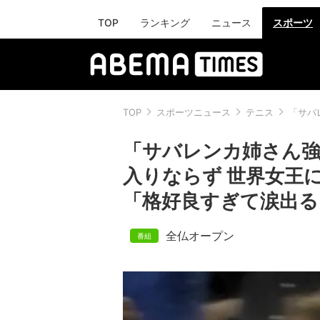
TOP
ランキング
ニュース
スポーツ
TOP
スポーツニュース
テニス
「サバ
「サバレンカ姉さん強
入りならず 世界女王
「格好良すぎて涙出る
全仏オープン