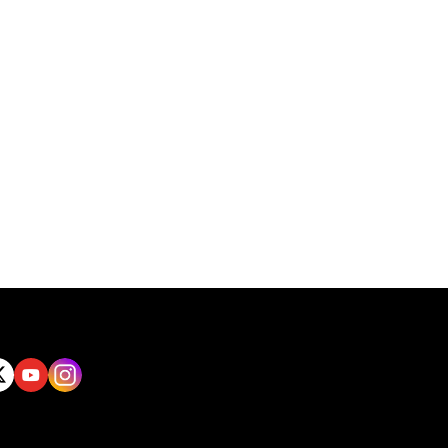
tt
Yout
Insta
ube
gram