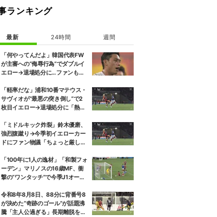
事ランキング
最新
24時間
週間
「何やってんだよ」韓国代表FW
が主審への“侮辱行為”でダブルイ
エロー→退場処分に…ファンも
「ちょっと擁護できねーわ」
「軽率だな」浦和10番マテウス・
サヴィオが“最悪の突き倒し”で2
枚目イエロー→退場処分に「熱い
性格が裏目に出たか」
「ミドルキック炸裂」鈴木優磨、
強烈腹蹴り→今季初イエローカー
ドにファン物議「ちょっと厳しい
な」「開幕戦からお祖母様に怒ら
れる」
「100年に1人の逸材」「和製フォ
ーデン」マリノスの16歳MF、衝
撃の“ワンタッチ”で今季J1オープ
ニング弾！記録ずくめのデビュー
戦初ゴールに「歴史を作りよっ
令和8年8月8日、88分に背番号8
た」
が決めた“奇跡のゴール”が話題沸
騰「主人公過ぎる」長期離脱を経