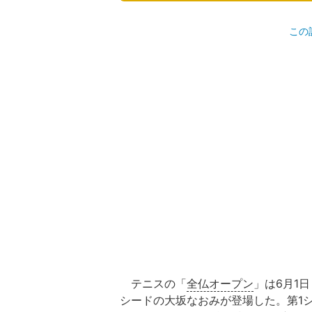
この
テニスの「
全仏オープン
」は6月1
シードの大坂なおみが登場した。第1シ