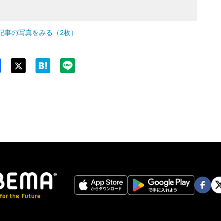
記事の写真をみる（2枚）
Twit
ter
Face
Twi
book
er