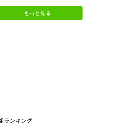
て電撃復帰した26歳MFの鮮烈弾
に「涙出てきた」
もっと見る
組ランキング