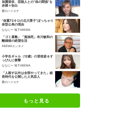
加護亜依、芸能人との“体の関係”を
赤裸々告白
愛のハイエナ
“体重72キロの北川景子”ぽっちゃり
体型公表の理由
ななにー 地下ABEMA
「ゴミ屋敷」「孤独死」布川敏和の
離婚後の絶望生活
ABEMAエンタメ
小学生ギャル（12歳）の登校姿＆す
っぴんに衝撃
ななにー 地下ABEMA
「人殺す以外は全部やってきた」総
長時代を公開した人気芸人
愛のハイエナ
もっと見る