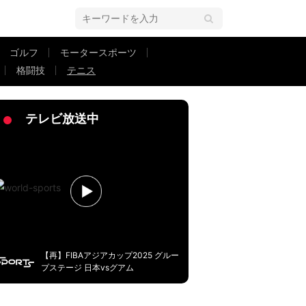
ゴルフ
モータースポーツ
格闘技
テニス
ート負け ファンは労い「格好良すぎて涙出る」
テレビ放送中
【再】FIBAアジアカップ2025 グルー
プステージ 日本vsグアム