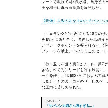
レートで敗れて4回戦敗退。自身初の
王を相手に真っ向勝負を展開した。
【映像】大坂の足を止めたサバレンカ
世界ランク1位に君臨する28歳のサ
を1度ずつ破り合う、緊迫した息詰ま
いブレークポイントを握られると、渾
ブレークを献上。そのままこのセット
巻き返しを狙う第2セットも、第7ゲ
き込まれて先にリードを許す展開に。
ークを許し、1時間27分におよぶ力戦
は見せたものの、自らのサービスゲー
な圧力に苦しめられた。
「サバレンカ姉さん強すぎる…」