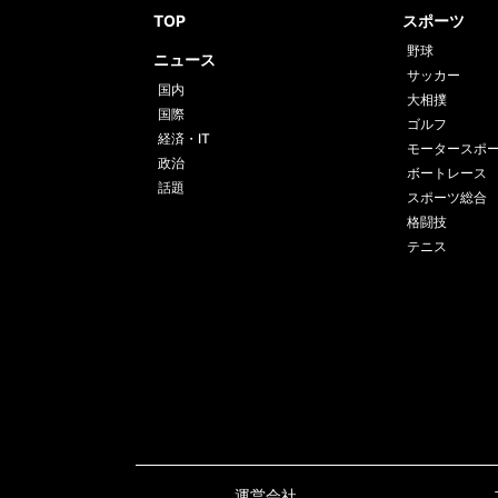
TOP
スポーツ
野球
ニュース
サッカー
国内
大相撲
国際
ゴルフ
経済・IT
モータースポ
政治
ボートレース
話題
スポーツ総合
格闘技
テニス
運営会社