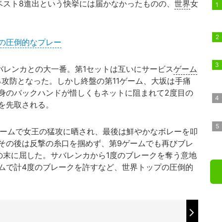
ベスト8進出という快挙には届かなかったものの、
世界
女
の圧倒的なプレー
バレンカとの大一番。第1セットは互いにサービス
ゲーム
る攻防となった。しかし終盤の第11ゲーム、大坂は手痛
身のバックハンドが惜しくもネットに阻まれて2度目の
を先取される。
ームで女王の猛攻に晒され、最後は鮮やかなボレーを叩
その後は反撃の糸口を掴めず、第9ゲームでも再びブレ
の末に屈した。サバレンカから1度のブレークを奪う意地
ムで計4度のブレークを許すなど、世界トップの圧倒的