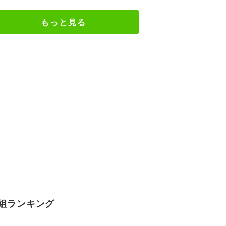
ッコミ「着ているけど着ていない
感…」
もっと見る
組ランキング