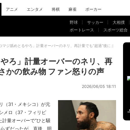
アニメ
エンタメ
将棋
麻雀
ポーカー
野球
サッカー
大相撲
ボートレース
スポーツ総合
つマジ舐めとるやろ」計量オーバーのネリ、再計量でも“超過”後にまさかの飲
るやろ」計量オーバーのネリ、再
まさかの飲み物 ファン怒りの声
2026/06/05 18:11
（31・メキシコ）が元
シメロ（37・フィリピ
た計量オーバーで“ひと騒
わらずだったが、直後、明