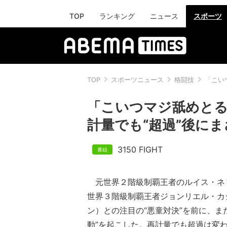
TOP
ランキング
ニュース
スポーツ
TOP
スポーツニュース
格闘技
「こい
「こいつマジ舐めと
計量でも“超過”後に
3150 FIGHT
元世界２階級制覇王者のルイス・ネリ
世界３階級制覇王者ジョンリエル・カ
ン）との注目の“悪童対決”を前に、ま
動”を起こした。再計量でも超過は変