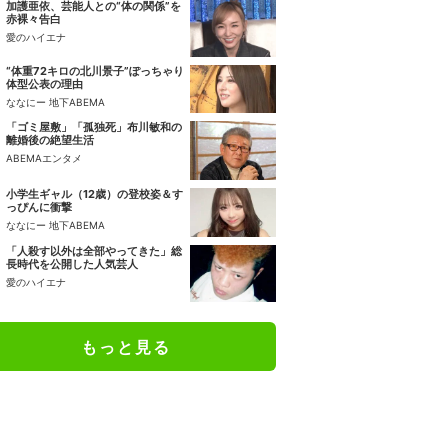
加護亜依、芸能人との“体の関係”を
赤裸々告白
愛のハイエナ
“体重72キロの北川景子”ぽっちゃり
体型公表の理由
ななにー 地下ABEMA
「ゴミ屋敷」「孤独死」布川敏和の
離婚後の絶望生活
ABEMAエンタメ
小学生ギャル（12歳）の登校姿＆す
っぴんに衝撃
ななにー 地下ABEMA
「人殺す以外は全部やってきた」総
長時代を公開した人気芸人
愛のハイエナ
もっと見る