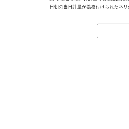
日朝の当日計量が義務付けられたネリ
笑顔を浮かべる様子をカメラが捉えて
いつマジ舐めとるやろ」といった怒り