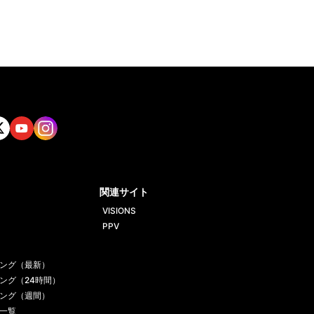
tt
Yout
Insta
ube
gram
関連サイト
VISIONS
PPV
ング（最新）
ング（24時間）
ング（週間）
一覧