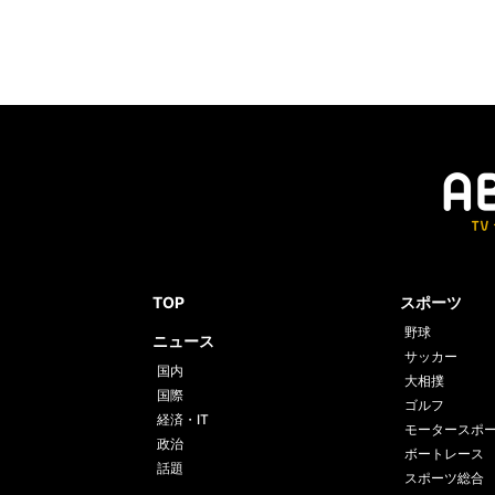
TOP
スポーツ
野球
ニュース
サッカー
国内
大相撲
国際
ゴルフ
経済・IT
モータースポ
政治
ボートレース
話題
スポーツ総合