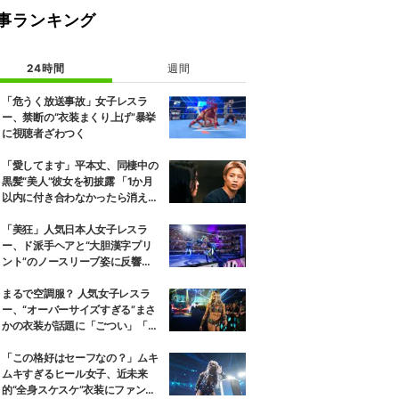
事ランキング
24時間
週間
「危うく放送事故」女子レスラ
ー、禁断の“衣装まくり上げ”暴挙
に視聴者ざわつく
「愛してます」平本丈、同棲中の
黒髪“美人”彼女を初披露 「1か月
以内に付き合わなかったら消え
る」馴れ初めも
「美狂」人気日本人女子レスラ
ー、ド派手ヘアと“大胆漢字プリ
ント”のノースリーブ姿に反響
「えらいカジュアルやな」
まるで空調服？ 人気女子レスラ
ー、“オーバーサイズすぎる”まさ
かの衣装が話題に「ごつい」「肩
幅パッドすご」
「この格好はセーフなの？」ムキ
ムキすぎるヒール女子、近未来
的“全身スケスケ”衣装にファンツ