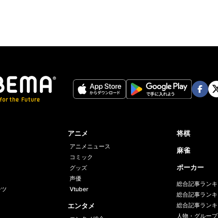
Face
Twi
book
er
アニメ
将棋
アニメニュース
麻雀
コミック
ポーカー
グッズ
声優
総合記事ランキ
ーツ
Vtuber
総合記事ランキ
エンタメ
総合記事ランキ
人物・グループ