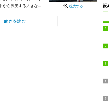
記
トから激突する大きなク
拡大する
、放送席やファンに衝撃を
続きを読む
したころ、フロント部分
ップしているマンタイDK
ェ）の姿が映し出された。
が自力でマシンから降り
ュの全容が判明する。