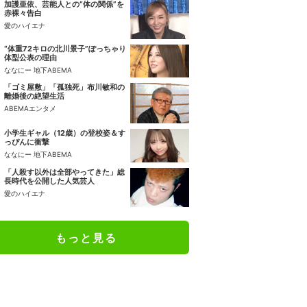
加護亜依、芸能人との“体の関係”を
赤裸々告白
愛のハイエナ
“体重72キロの北川景子”ぽっちゃり
体型公表の理由
ななにー 地下ABEMA
「ゴミ屋敷」「孤独死」布川敏和の
離婚後の絶望生活
ABEMAエンタメ
小学生ギャル（12歳）の登校姿＆す
っぴんに衝撃
ななにー 地下ABEMA
「人殺す以外は全部やってきた」総
長時代を公開した人気芸人
愛のハイエナ
もっと見る