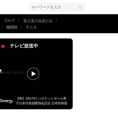
ゴルフ
モータースポーツ
格闘技
テニス
操作不能で激突…放送席も言葉を失う
テレビ放送中
【再】240707 バスケットボール男
子日本代表国際強化試合 日本対韓国