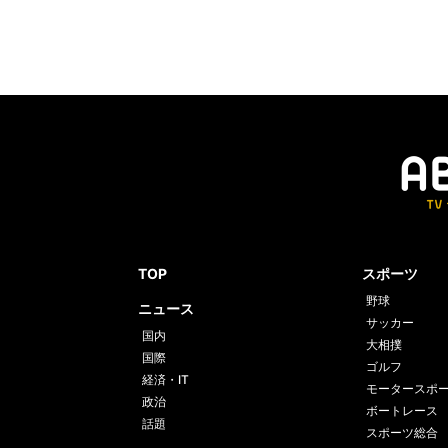
TOP
スポーツ
野球
ニュース
サッカー
国内
大相撲
国際
ゴルフ
経済・IT
モータースポ
政治
ボートレース
話題
スポーツ総合