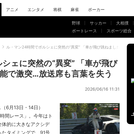
アニメ
エンタメ
将棋
麻雀
ポーカー
野球
サッカー
大相撲
ボートレース
スポーツ総合
ル・マン24時間でポルシェに突然の“異変” 「車が飛び跳ねましたね」
シェに突然の“異変” 「車が飛び
能で激突…放送席も言葉を失う
2026/06/16 11:31
（6月13日・14日）
時間レース」。今年はト
全体的に大きなアクシデ
たタイミングで、91号