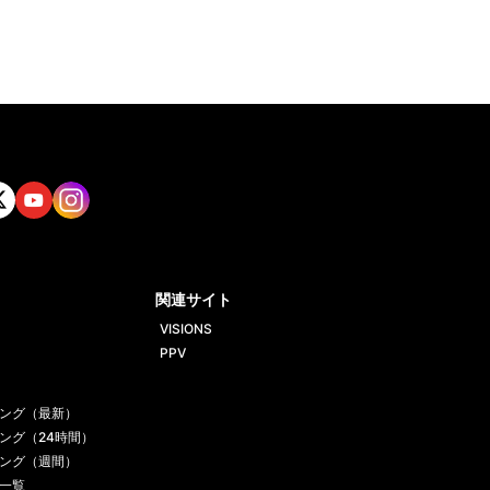
tt
Yout
Insta
ube
gram
関連サイト
VISIONS
PPV
ング（最新）
ング（24時間）
ング（週間）
一覧