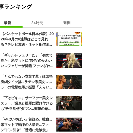
事ランキング
最新
24時間
週間
【バスケットボール日本代表】20
26年8月の6連戦はどこで見れ
る？テレビ放送・ネット配信まと
め 招集メンバーも解説
「ギャルレフェリーだ」「初めて
見た」米マットに“異色”のかわい
いレフェリーが降臨 ファンざわめ
き
「とんでもない衣装で草」ほぼ全
身網タイツ姿…ラテン系美女レス
ラーの電撃復帰が話題「えらいセ
クシー」
「下はビキニ」サーファー美女レ
スラー、颯爽と援軍に駆け付ける
も“チラ見せ”ダウン…衝撃の結末
にファン騒然
「やばいやばい」首絞め、吐血…
米マットで戦慄の大暴走…ファ
ン“ドン引き” 「普通に危険技」