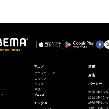
Face
Twi
book
er
アニメ
将棋
アニメニュース
麻雀
コミック
ポーカー
グッズ
声優
総合記事ランキ
ーツ
Vtuber
総合記事ランキ
エンタメ
総合記事ランキ
人物・グループ