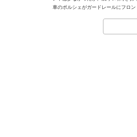
車のポルシェがガードレールにフロン
ラッシュはSC出動が約1時間に渡り
与えた。
レースの残り時間が5時間56分を示
が大破し、部品を散乱させたままスト
エンジニアリングの91号車（ポルシ
ドライバーのアイハンカン・ギュベン
る姿が確認されると、直後にクラッシ