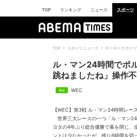
TOP
ランキング
ニュース
スポーツ
TOP
スポーツニュース
モータースポーツ
ル・マン24時間でポル
跳ねましたね」操作不
WEC
【WEC】第3戦 ル・マン24時間レース
世界三大レースの一つ「ル・マン24
ヨタの4年ぶり総合優勝で幕を閉じ、
ントは少なかったが、残り6時間を切っ