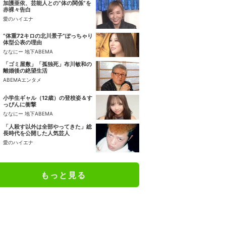
加護亜依、芸能人との“体の関係”を
赤裸々告白
愛のハイエナ
“体重72キロの北川景子”ぽっちゃり
体型公表の理由
ななにー 地下ABEMA
「ゴミ屋敷」「孤独死」布川敏和の
離婚後の絶望生活
ABEMAエンタメ
小学生ギャル（12歳）の登校姿＆す
っぴんに衝撃
ななにー 地下ABEMA
「人殺す以外は全部やってきた」総
長時代を公開した人気芸人
愛のハイエナ
もっと見る