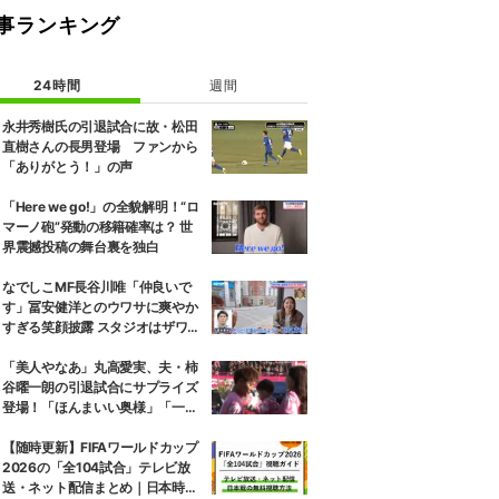
事ランキング
24時間
週間
永井秀樹氏の引退試合に故・松田
直樹さんの長男登場 ファンから
「ありがとう！」の声
「Here we go!」の全貌解明！“ロ
マーノ砲”発動の移籍確率は？ 世
界震撼投稿の舞台裏を独白
なでしこMF長谷川唯「仲良いで
す」冨安健洋とのウワサに爽やか
すぎる笑顔披露 スタジオはザワザ
ワ「はぐらかし方が女優さん！」
「美人やなあ」丸高愛実、夫・柿
谷曜一朗の引退試合にサプライズ
登場！「ほんまいい奥様」「一緒
にお辞儀するの素敵」家族愛が脚
光
【随時更新】FIFAワールドカップ
2026の「全104試合」テレビ放
送・ネット配信まとめ｜日本時間