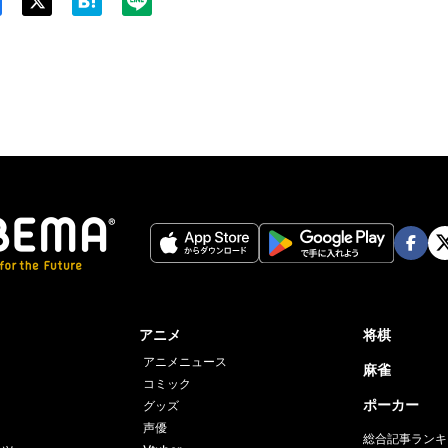
Twit
ter
Face
Twi
book
er
アニメ
将棋
アニメニュース
麻雀
コミック
ポーカー
グッズ
声優
総合記事ランキ