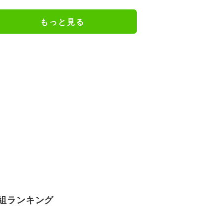
キックオフ｜日本戦の無料視聴方
法
もっと見る
組ランキング