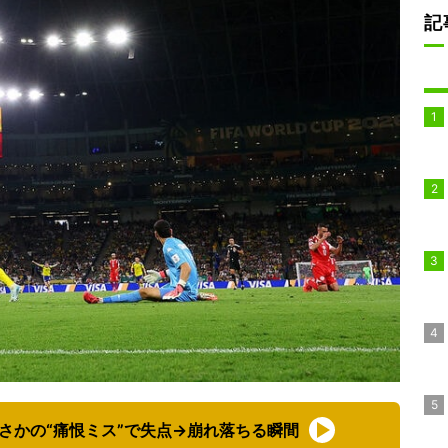
記
さかの“痛恨ミス”で失点→崩れ落ちる瞬間