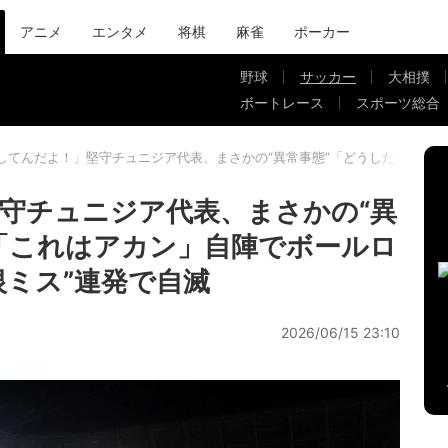
アニメ
エンタメ
将棋
麻雀
ポーカー
野球
サッカー
大相撲
ボートレース
スポーツ総合
してんだよ！」堅守チュニジア代表、まさかの“異常事態”「どうした」「これ
守チュニジア代表、まさかの“異
「これはアカン」自陣でボールロ
恨ミス”連発で自滅
2026/06/15 23:10