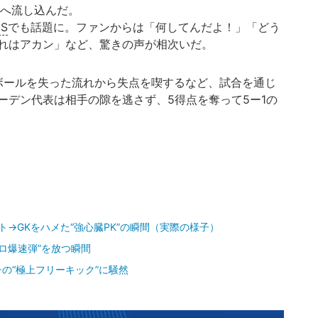
ルへ流し込んだ。
NS
でも話題に。ファンからは「何してんだよ！」「どう
れはアカン」など、驚きの声が相次いだ。
でボールを失った流れから失点を喫するなど、試合を通じ
ーデン代表は相手の隙を逃さず、5得点を奪って5ー1の
→GKをハメた“強心臓PK”の瞬間（実際の様子）
キロ爆速弾”を放つ瞬間
の“極上フリーキック”に騒然