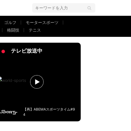
ゴルフ
モータースポーツ
格闘技
テニス
はアカン」自陣でボールロスト…ありえない“痛恨ミス”連発で自滅
テレビ放送中
【再】ABEMAスポーツタイム#9
4