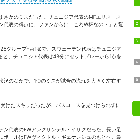
痛恨ミス”で失点→崩れ落ちる瞬間
まさかのミスだった。チュニジア代表のMFエリス・ス
ン代表の得点に、ファンからは「これW杯なの？」と驚
2026グループF第1節で、スウェーデン代表はチュニジア
ると、チュニジア代表は43分にセットプレーから1点を
状況のなかで、1つのミスが試合の流れを大きく左右す
を受けたスキリだったが、パスコースを見つけられずに
デン代表のFW
アレク
サンデル・イサクだった。長い足
にボールはFWヴィクトル・ギェケレシュのもとへ。最