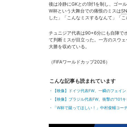
後は冷静にGKとの1対1を制し、ゴー
W杯という大舞台での痛恨のミスは
S
した」「こんなミスするなんて」「こ
チュニジア代表は90+6分にも自陣
て判断ミスが目立った。一方のスウェ
大勝を収めている。
（FIFAワールドカップ2026）
こんな記事も読まれています
【映像】ドイツ代表FW、一瞬のフェイント
【映像】ブラジル代表FW、衝撃の“101
「W杯で蹴ってほしい！」中村俊輔コーチ