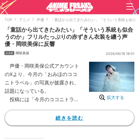
TOP
アニメ
声優
「童話から出てきたみたい」「そういう系統も似合
「童話から出てきたみたい」「そういう系統も似合
うのか」フリルたっぷりの赤ずきん衣装を纏う声
優・岡咲美保に反響
岡咲美保
2026/06/18 18:01
声優・岡咲美保公式アカウント
のXより、今月の「おみほのココ
ニトラベル」の写真が披露され、
話題になっている。
拡大する
投稿には「今月のココニトラベ
ルは赤ずきんちゃん 似合ってま
すか…？(みほ) #声グラ」と綴ら
続きを読む
れている。公開された画像では、
童話に登場する「赤ずきん」の衣