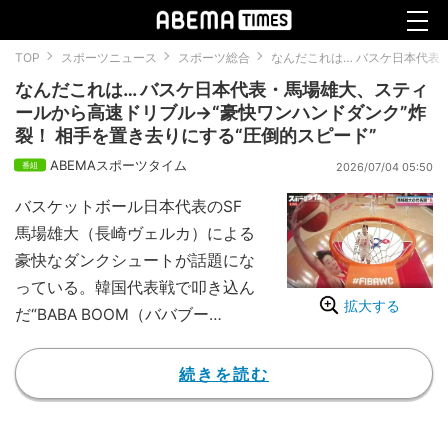
TOP
スポーツニュース
スポーツ総合
なんだこれは… バスケ日本代表
なんだこれは… バスケ日本代表・馬場雄大、スティ
ールから高速ドリブル→“豪快ワンハンドダンク”炸
裂！ 相手を置き去りにする“圧倒的スピード”
ABEMAスポーツタイム
2026/07/04 05:50
バスケットボール日本代表のSF
馬場雄大（長崎ヴェルカ）による
豪快なダンクシュートが話題にな
っている。韓国代表戦で叩き込ん
拡大する
だ“BABA BOOM（ババブー
ン）”に、驚きの声が上がった。
7月1日放送の『ABEMAスポーツ
続きを読む
タイム』では、今月3日、6日に
行われる『FIBAワールドカップ2