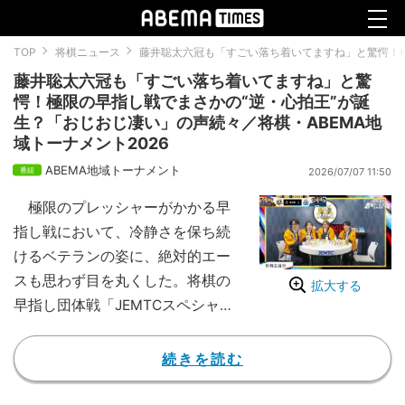
TOP
将棋ニュース
藤井聡太六冠も「すごい落ち着いてますね」と驚愕！極
藤井聡太六冠も「すごい落ち着いてますね」と驚
愕！極限の早指し戦でまさかの“逆・心拍王”が誕
生？「おじおじ凄い」の声続々／将棋・ABEMA地
域トーナメント2026
ABEMA地域トーナメント
2026/07/07 11:50
極限のプレッシャーがかかる早
指し戦において、冷静さを保ち続
けるベテランの姿に、絶対的エー
スも思わず目を丸くした。将棋の
拡大する
早指し団体戦「JEMTCスペシャ
ルABEMA地域トーナメント202
6」予選Bリーグ1位決定戦、東武
続きを読む
鉄道 北関東ブリッツァーズ 対 中
国・四国ナヴィセトスの対局が7