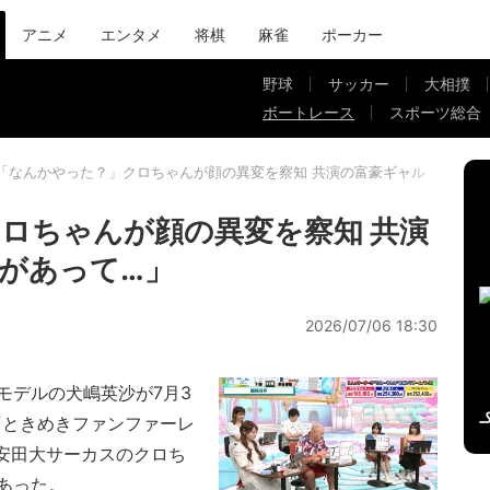
アニメ
エンタメ
将棋
麻雀
ポーカー
野球
サッカー
大相撲
ボートレース
スポーツ総合
「なんかやった？」クロちゃんが顔の異変を察知 共演の富豪ギャル「大事件
ロちゃんが顔の異変を察知 共演
があって…」
2026/07/06 18:30
デルの犬嶋英沙が7月3
ORS『ときめきファンファーレ
る安田大サーカスのクロち
あった。