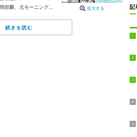
記
の岡部麟、元モーニング
拡大する
ーダーとなり、各チーム
勝負する内容。この日は
続きを読む
ップガールズ（2）の鍛