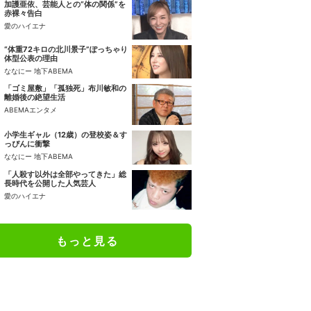
加護亜依、芸能人との“体の関係”を
赤裸々告白
愛のハイエナ
“体重72キロの北川景子”ぽっちゃり
体型公表の理由
ななにー 地下ABEMA
「ゴミ屋敷」「孤独死」布川敏和の
離婚後の絶望生活
ABEMAエンタメ
小学生ギャル（12歳）の登校姿＆す
っぴんに衝撃
ななにー 地下ABEMA
「人殺す以外は全部やってきた」総
長時代を公開した人気芸人
愛のハイエナ
もっと見る