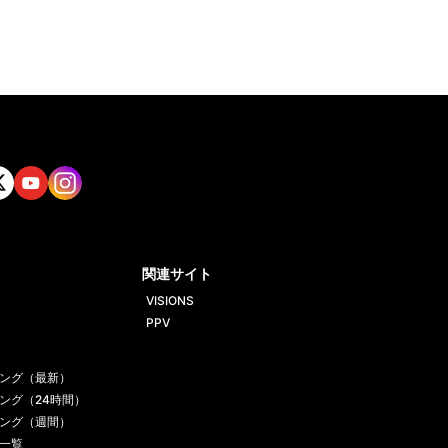
tt
Yout
Insta
ube
gram
関連サイト
VISIONS
PPV
ング（最新）
ング（24時間）
ング（週間）
一覧