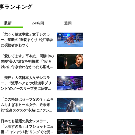
事ランキング
最新
24時間
週間
「危うく放送事故」女子レスラ
ー、禁断の“衣装まくり上げ”暴挙
に視聴者ざわつく
「愛してます」平本丈、同棲中の
黒髪“美人”彼女を初披露 「1か月
以内に付き合わなかったら消え
る」馴れ初めも
「美狂」人気日本人女子レスラ
ー、ド派手ヘアと“大胆漢字プリ
ント”のノースリーブ姿に反響
「えらいカジュアルやな」
「この格好はセーフなの？」ムキ
ムキすぎるヒール女子、近未来
的“全身スケスケ”衣装にファンツ
ッコミ「着ているけど着ていない
感…」
日本でも活躍の美女レスラー、
「大胆すぎる」オフショットに反
響…“白シャツ1枚”リングでは見せ