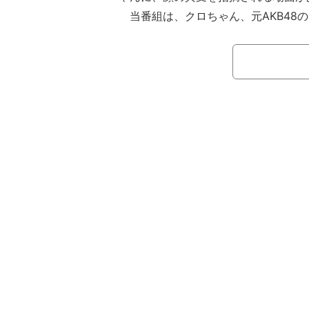
当番組は、クロちゃん、元AKB48
娘。の田中れいながそれぞれチームリ
でボートレース予想やバラエティ力で
クロちゃんチームの犬嶋と、アップア
冶島彩が挑んだ。