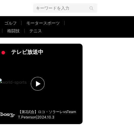
ゴルフ
モータースポーツ
格闘技
テニス
があって…」
テレビ放送中
【第2試合】ロコ・ソラーレvsTeam
T.Peterson|2024.10.3