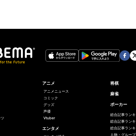
Face
Twi
book
er
アニメ
将棋
アニメニュース
麻雀
コミック
ポーカー
グッズ
声優
総合記事ランキ
ーツ
Vtuber
総合記事ランキ
エンタメ
総合記事ランキ
人物・グループ