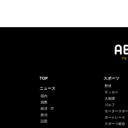
TOP
スポーツ
野球
ニュース
サッカー
国内
大相撲
国際
ゴルフ
経済・IT
モータースポ
政治
ボートレース
話題
スポーツ総合