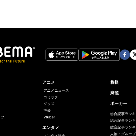
Face
Twi
book
er
アニメ
将棋
アニメニュース
麻雀
コミック
ポーカー
グッズ
声優
総合記事ランキ
ーツ
Vtuber
総合記事ランキ
エンタメ
総合記事ランキ
人物・グループ
エンタメ総合