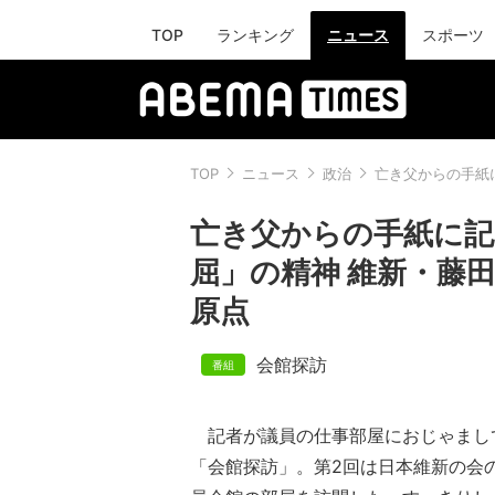
TOP
ランキング
ニュース
スポーツ
TOP
ニュース
政治
亡き父からの手紙
亡き父からの手紙に記
屈」の精神 維新・藤
原点
会館探訪
記者が議員の仕事部屋におじゃまし
「会館探訪」。第2回は日本維新の会