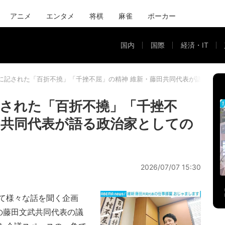
アニメ
エンタメ
将棋
麻雀
ポーカー
国内
国際
経済・IT
に記された「百折不撓」「千挫不屈」の精神 維新・藤田共同代表が語る政治
された「百折不撓」「千挫不
田共同代表が語る政治家としての
2026/07/07 15:30
て様々な話を聞く企画
の藤田文武共同代表の議