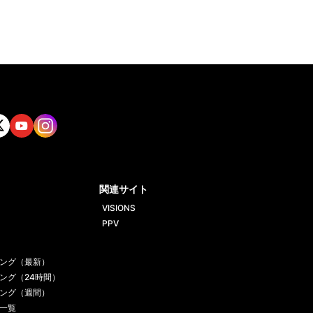
tt
Yout
Insta
ube
gram
関連サイト
VISIONS
PPV
ング（最新）
ング（24時間）
ング（週間）
一覧