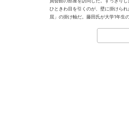
員会館の部屋を訪問した。すっきりし
ひときわ目を引くのが、壁に掛けられ
屈」の掛け軸だ。藤田氏が大学1年生
ったという手紙と、そこに込められた
いて迫る。
藤田氏の部屋に飾られているお気に
「百折不撓」「千挫不屈」（ひゃくせ
つ）」という言葉だ。「100回折れて1
屈しない、倒れないという意味」であ
田氏が大学1年生の時に父親から送ら
のだという。