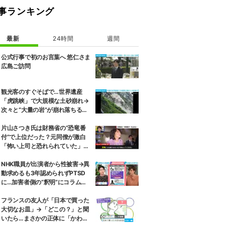
事ランキング
最新
24時間
週間
公式行事で初のお言葉へ 悠仁さま
広島ご訪問
観光客のすぐそばで…世界遺産
「虎跳峡」で大規模な土砂崩れ→
次々と“大量の岩”が崩れ落ちる瞬
間 中国
片山さつき氏は財務省の“恐竜番
付”で上位だった？元同僚が激白
「怖い上司と恐れられていた」
「関脇からおかみさんに」
NHK職員が出演者から性被害→異
動求めるも3年認められずPTSD
に…加害者側の“釈明”にコラムニ
スト「納得がいかない」一方で組
織体制の問題点も指摘
フランスの友人が「日本で買った
大切なお皿」→「どこの？」と聞
いたら…まさかの正体に「かわい