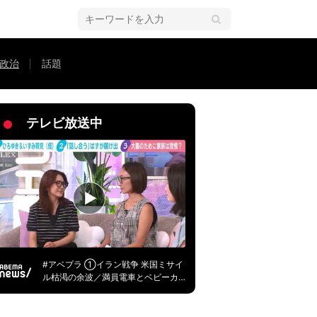
政治
話題
家としての原点
テレビ放送中
#アベプラ ①イラン戦争 米国ミサイ
ル枯渇の余波／満員電車とベビーカ
ー