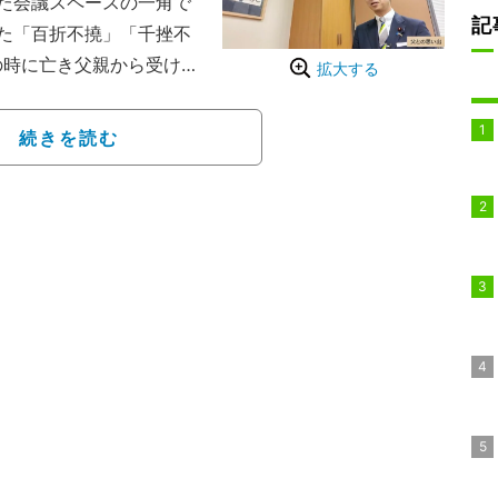
た会議スペースの一角で
記
た「百折不撓」「千挫不
の時に亡き父親から受け取
拡大する
政治家としての原点につ
続きを読む
入りの掛け軸の一つが、
つふとう、せんざふく
000回挫折しても絶対に
るというこの言葉は、藤
れた手紙に記されていたも