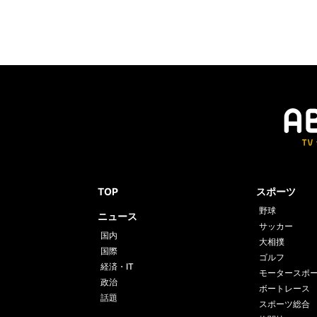
TOP
スポーツ
野球
ニュース
サッカー
国内
大相撲
国際
ゴルフ
経済・IT
モータースポ
政治
ボートレース
話題
スポーツ総合