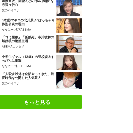
加護亜依、芸能人との“体の関係”を
赤裸々告白
愛のハイエナ
“体重72キロの北川景子”ぽっちゃり
体型公表の理由
ななにー 地下ABEMA
「ゴミ屋敷」「孤独死」布川敏和の
離婚後の絶望生活
ABEMAエンタメ
小学生ギャル（12歳）の登校姿＆す
っぴんに衝撃
ななにー 地下ABEMA
「人殺す以外は全部やってきた」総
長時代を公開した人気芸人
愛のハイエナ
もっと見る