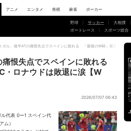
アニメ
エンタメ
将棋
麻雀
ポーカー
野球
サッカー
大相撲
ボートレース
スポーツ総合
トガル、後半ATの痛恨失点でスペインに敗れる 「最後のW杯」発言のC・
Tの痛恨失点でスペインに敗れる
C・ロナウドは敗退に涙【W
2026/07/07 06:43
ガル代表 0ー1 スペイン代
アム）