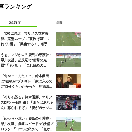
事ランキング
24時間
週間
「100点満点」マリノス谷村海
那、完璧ムーブ→“裏抜け弾”「こ
れぞ9番」「興奮する！」相手守
備のギャップを狙う”斜めの抜け
出し”
うぉ、マジか…？ 鹿島の守護神・
早川友基、超反応で“衝撃の光
景”「ヤバい」「これ触るの
か？」相手選手ドン引き→右手一
本“スーパーセーブ”
「何やってんだ！？」鈴木優磨
に“祖母が”ブチギレ 「家に入るの
に10分くらいかかった」初退場の
裏話にスタジオ爆笑
「そりゃ怒る」鈴木優磨、マリノ
スDFと一触即発！「またばあちゃ
んに怒られるぞ」「腕がガッツリ
入ってる」ファン騒然
「めっちゃ速い」鹿島の守護神・
早川友基、爆速スピード→“鉄壁ブ
ロック”「コースがない」「点が