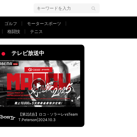
ゴルフ
モータースポーツ
格闘技
テニス
ロナウドは敗退に涙【W杯】
テレビ放送中
【第2試合】ロコ・ソラーレvsTeam
T.Peterson|2024.10.3