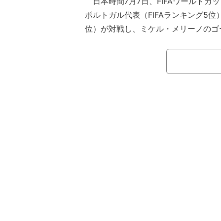
日本時間7月7日、FIFAワールドカッ
ポルトガル代表（FIFAランキング5
位）が対戦し、ミケル・メリーノのゴ
8進出を決めた。
ラウンド32でクロアチア代表に2ー
と、オーストリア代表に3ー0で勝利
が対戦。通算42回目のイベリアダー
スティアーノ・ロナウドは、前日会見
しむこと。これが最後のW杯になる。
ないことを願っている」と語りこの試