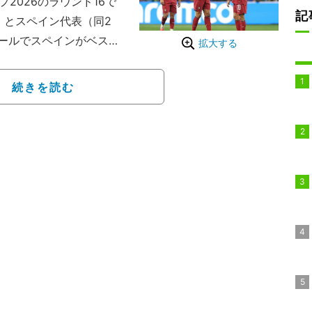
プ2026のラウンド16で
記
位）とスペイン代表（同2
ールでスペインがベスト
拡大する
1で勝利したポルトガル
続きを読む
して勝ち上がったスペイン
ビーとなった。注目のクリ
で「とにかく最大限に楽
明日が最後の試合になら
合に臨んだ。