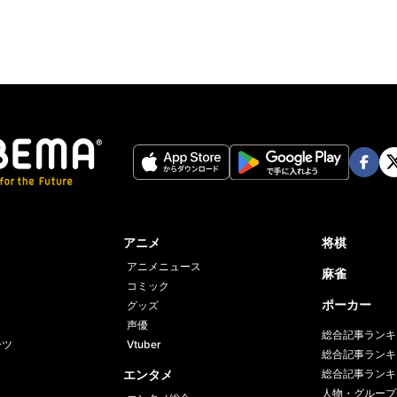
Face
Twi
book
er
アニメ
将棋
アニメニュース
麻雀
コミック
ポーカー
グッズ
声優
総合記事ランキ
ーツ
Vtuber
総合記事ランキ
エンタメ
総合記事ランキ
人物・グループ