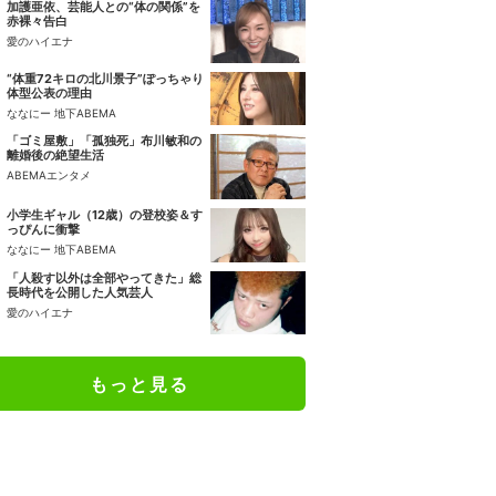
加護亜依、芸能人との“体の関係”を
赤裸々告白
愛のハイエナ
“体重72キロの北川景子”ぽっちゃり
体型公表の理由
ななにー 地下ABEMA
「ゴミ屋敷」「孤独死」布川敏和の
離婚後の絶望生活
ABEMAエンタメ
小学生ギャル（12歳）の登校姿＆す
っぴんに衝撃
ななにー 地下ABEMA
「人殺す以外は全部やってきた」総
長時代を公開した人気芸人
愛のハイエナ
もっと見る