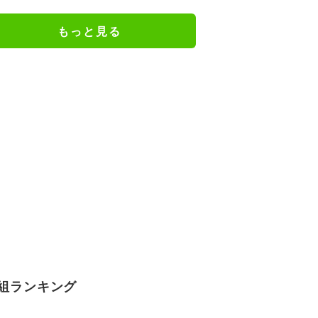
入る気がしない」驚異の判断力と
飛び出しでビッグセーブ
もっと見る
組ランキング