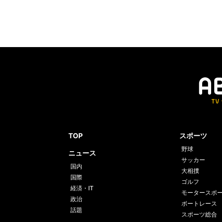
TOP
スポーツ
野球
ニュース
サッカー
国内
大相撲
国際
ゴルフ
経済・IT
モータースポ
政治
ボートレース
話題
スポーツ総合