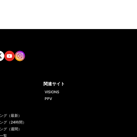
tt
Yout
Insta
ube
gram
関連サイト
VISIONS
PPV
ング（最新）
ング（24時間）
ング（週間）
一覧