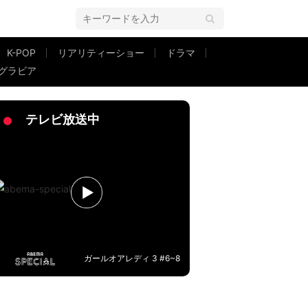
K-POP
リアリティーショー
ドラマ
グラビア
画物で集まった3人」「朝まで生デンマぐらいのもんだ マザフ×ッカー」
テレビ放送中
ガールオアレディ 3 #6~8