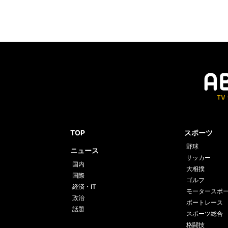
TOP
スポーツ
野球
ニュース
サッカー
国内
大相撲
国際
ゴルフ
経済・IT
モータースポ
政治
ボートレース
話題
スポーツ総合
格闘技