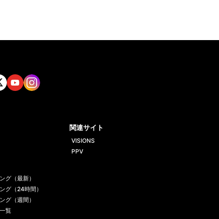
tt
Yout
Insta
ube
gram
関連サイト
VISIONS
PPV
ング（最新）
ング（24時間）
ング（週間）
一覧