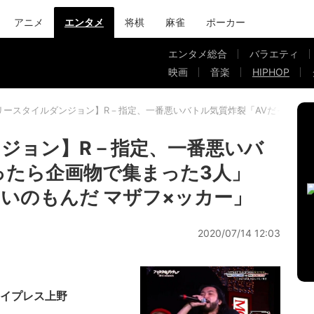
アニメ
エンタメ
将棋
麻雀
ポーカー
エンタメ総合
バラエティ
映画
音楽
HIPHOP
リースタイルダンジョン】R－指定、一番悪いバトル気質炸裂「AVだったら企
ジョン】R－指定、一番悪いバ
ったら企画物で集まった3人」
いのもんだ マザフ×ッカー」
2020/07/14 12:03
サイプレス上野