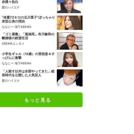
赤裸々告白
愛のハイエナ
“体重72キロの北川景子”ぽっちゃり
体型公表の理由
ななにー 地下ABEMA
「ゴミ屋敷」「孤独死」布川敏和の
離婚後の絶望生活
ABEMAエンタメ
小学生ギャル（12歳）の登校姿＆す
っぴんに衝撃
ななにー 地下ABEMA
「人殺す以外は全部やってきた」総
長時代を公開した人気芸人
愛のハイエナ
もっと見る