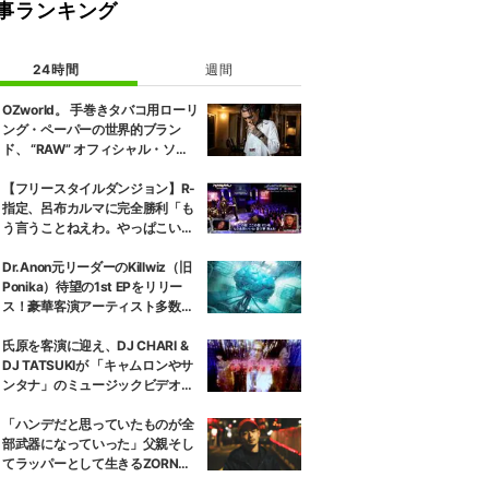
事ランキング
24時間
週間
OZworld。 手巻きタバコ用ローリ
ング・ペーパーの世界的ブラン
ド、 “RAW” オフィシャル・ソン
グをリリース & MVも公開
【フリースタイルダンジョン】R-
指定、呂布カルマに完全勝利「も
う言うことねえわ。やっぱこいつ
強い」
Dr.Anon元リーダーのKillwiz（旧
Ponika）待望の1st EPをリリー
ス！豪華客演アーティスト多数参
加！※本人コメントあり
氏原を客演に迎え、DJ CHARI &
DJ TATSUKIが 「キャムロンやサ
ンタナ」のミュージックビデオを
公開！
「ハンデだと思っていたものが全
部武器になっていった」父親そし
てラッパーとして生きるZORNが
語った最新作『生活日和』