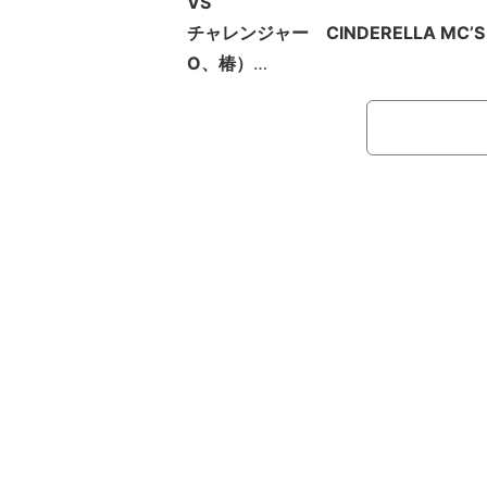
VS
チャレンジャー CINDERELLA MC’
O、椿）
前3週はNAIKA MC／TKda黒ぶち
「パンチラインフェチズ」が席巻した
ン。その熱気を引き継ぐことを期待さ
ンREC5-4には初の女性チャレンジャー
A MC’S」が参戦。