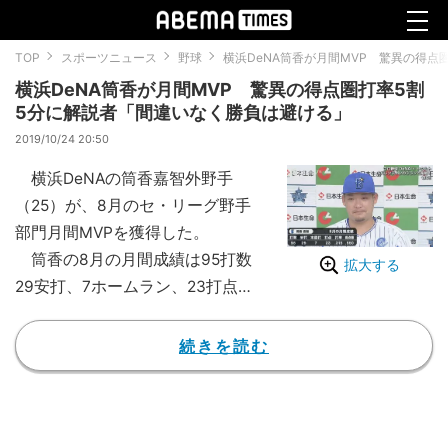
TOP
スポーツニュース
野球
横浜DeNA筒香が月間MVP 驚異の得点
横浜DeNA筒香が月間MVP 驚異の得点圏打率5割
5分に解説者「間違いなく勝負は避ける」
2019/10/24 20:50
横浜DeNAの筒香嘉智外野手
（25）が、8月のセ・リーグ野手
部門月間MVPを獲得した。
筒香の8月の月間成績は95打数
拡大する
29安打、7ホームラン、23打点で
打率は3割1分5厘。得点圏打率は
驚異の5割5分を記録した。9月7
続きを読む
日の横浜DeNA対ヤクルト24回戦
のAbemaTV（アベマTV）中継で
もこの数字が紹介されると、やは