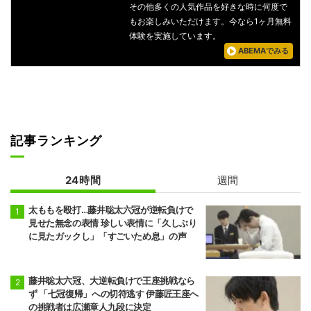
その他多くの人気作品を好きな時に何度で
もお楽しみいただけます。今なら1ヶ月無料
体験を実施しています。
ABEMAでみる
記事ランキング
24時間
週間
太ももを殴打…藤井聡太六冠が逆転負けで
見せた無念の表情 珍しい表情に「久しぶり
に見たガックし」「すごいため息」の声
藤井聡太六冠、大逆転負けで王座挑戦なら
ず 「七冠復帰」への切符逃す 伊藤匠王座へ
の挑戦者は広瀬章人九段に決定