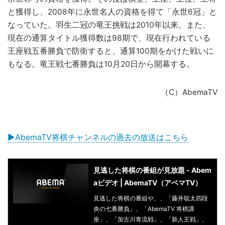
と獲得し、2008年に永世名人の資格を得て「永世6冠」と
なっていた。羽生二冠の竜王挑戦は2010年以来。また、
現在の通算タイトル獲得数は98期で、現在行われている
王座戦五番勝負で防衛すると、通算100期をかけた戦いに
もなる。竜王戦七番勝負は10月20日から開幕する。
（C）AbemaTV
▶AbemaTV将棋チャンネルの過去の放送はこちら
見逃した将棋の番組が見放題 - Abem
aビデオ | AbemaTV（アベマTV）
見逃した将棋の番組や、、「藤井聡太四段
炎の七番勝負」、「AbemaTV 将棋講
座」、「加古川青流戦」、「新人王戦」、