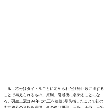
永世称号はタイトルごとに定められた獲得回数に達する
ことで与えられるもの。原則、引退後に名乗ることにな
る。羽生二冠は94年に棋王を連続5期防衛したことで初の
永世称号の資格を獲得。その後は棋聖、王座、王位、王将