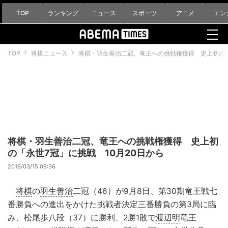
TOP
ランキング
ニュース
スポーツ
アニメ
エン
TOP
将棋ニュース
将棋・羽生善治二冠、竜王への挑戦権獲得 史上初の「
将棋・羽生善治二冠、竜王への挑戦権獲得 史上初
の「永世7冠」に挑戦 10月20日から
2019/03/15 09:36
将棋
の
羽生善治
二冠（46）が9月8日、第30期竜王戦七
番勝負への進出をかけた挑戦者決定三番勝負の第3局に臨
み、松尾歩八段（37）に勝利、2勝1敗で
渡辺明
竜王