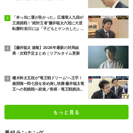
「本っ当に運が良かった」広瀬章人九段が
王座挑戦！“絶対王者”藤井聡太六冠に大逆
転勝利 前日には「子どもとケンカした」パ
パの顔も
【藤井聡太 速報】2026年最新の対局結
果・次戦予定まとめ｜リアルタイム更新
柵木幹太五段が“竜王戦ドリーム”へ王手！
服部慎一郎七段を攻め倒し快勝 藤井聡太竜
王への初挑戦へ前進／将棋・竜王戦挑決第1
局
もっと見る
番組ランキング