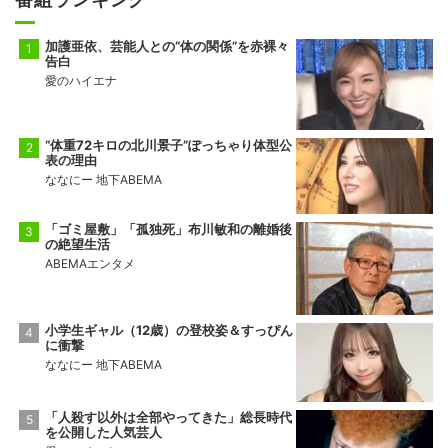
加護亜依、芸能人との“体の関係”を赤裸々
告白
愛のハイエナ
“体重72キロの北川景子”ぽっちゃり体型公
表の理由
ななにー 地下ABEMA
「ゴミ屋敷」「孤独死」布川敏和の離婚後
の絶望生活
ABEMAエンタメ
小学生ギャル（12歳）の登校姿＆すっぴん
に衝撃
ななにー 地下ABEMA
「人殺す以外は全部やってきた」総長時代
を公開した人気芸人