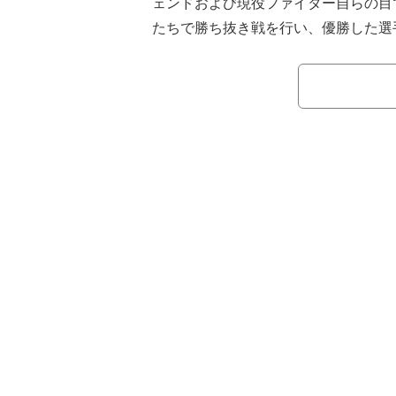
ェンドおよび現役ファイター自らの目
たちで勝ち抜き戦を行い、優勝した選手
約および300万円の賞金が用意され
だ。
まず番組が目指したのは日本の総合格
「暴走柔道王」こと小川直也の小川道
ツが分かる」と小川にいち押しの選手を
なんか誰も育成してぇよ。今は子ども
か教えてないに決まってんだろ、親に
んて教えたら！」と怒られる始末。