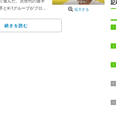
で選んだ、次世代の選手
記
とK-1グループがプロ契
拡大する
るという「登竜門番組」
続きを読む
闘家のパイオニアの一人
場。「強いヤツは強いヤ
との意図だったが「K-1
たちの前だから、柔道し
怒られちゃうよパンチな