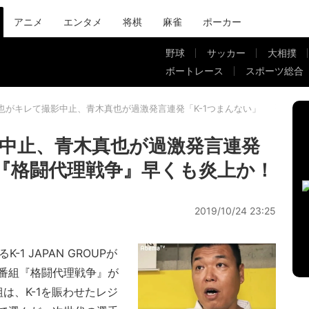
アニメ
エンタメ
将棋
麻雀
ポーカー
野球
サッカー
大相撲
ボートレース
スポーツ総合
也がキレて撮影中止、青木真也が過激発言連発「K-1つまんない」 『格闘代
中止、青木真也が過激発言連発
 『格闘代理戦争』早くも炎上か！
2019/10/24 23:25
K-1 JAPAN GROUPが
番組『格闘代理戦争』が
組は、K-1を賑わせたレジ