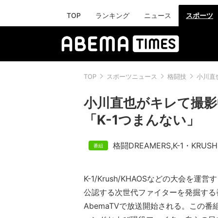
TOP
ランキング
ニュース
スポーツ
TOP
スポーツニュース
格闘技
小川直
小川直也がキレて撮影
「K-1つまんない」
格闘DREAMERS
,
K-1・KRUSH
K-1/Krush/KHAOSなどの大会を運営する
公認する次世代ファイターを発掘する
AbemaTVで放送開始される。この番