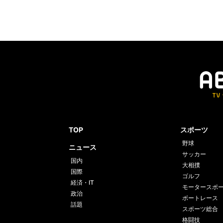
TOP
スポーツ
野球
ニュース
サッカー
国内
大相撲
国際
ゴルフ
経済・IT
モータースポ
政治
ボートレース
話題
スポーツ総合
格闘技