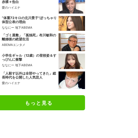
赤裸々告白
愛のハイエナ
“体重72キロの北川景子”ぽっちゃり
体型公表の理由
ななにー 地下ABEMA
「ゴミ屋敷」「孤独死」布川敏和の
離婚後の絶望生活
ABEMAエンタメ
小学生ギャル（12歳）の登校姿＆す
っぴんに衝撃
ななにー 地下ABEMA
「人殺す以外は全部やってきた」総
長時代を公開した人気芸人
愛のハイエナ
もっと見る