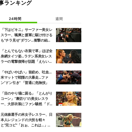
事ランキング
24時間
週間
「下はビキニ」サーファー美女レ
スラー、颯爽と援軍に駆け付ける
も“チラ見せ”ダウン…衝撃の結末
にファン騒然
「とんでもない衣装で草」ほぼ全
身網タイツ姿…ラテン系美女レス
ラーの電撃復帰が話題「えらいセ
クシー」
「やばいやばい」首絞め、吐血…
米マットで戦慄の大暴走…ファ
ン“ドン引き” 「普通に危険技」
「目のやり場に困る」「とんがり
コーン」“裏切り”の美女レスラ
ー、大胆衣装にファン騒然 「ドロ
ンジョみたいな恰好」
元体操選手の米女子レスラー、日
本人レジェンドの大技を軽々
と“完コピ”「おぉ、これは…」実
況驚き