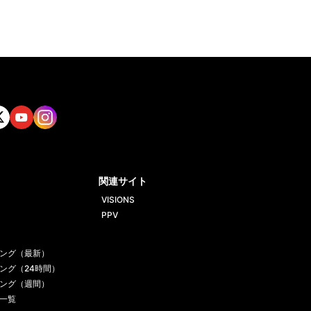
tt
Yout
Insta
ube
gram
関連サイト
VISIONS
PPV
ング（最新）
ング（24時間）
ング（週間）
一覧