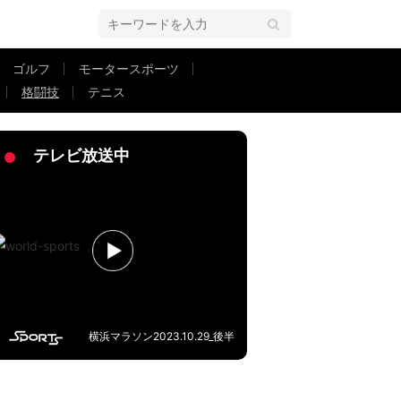
ゴルフ
モータースポーツ
格闘技
テニス
理戦争』早くも炎上か！
テレビ放送中
横浜マラソン2023.10.29_後半