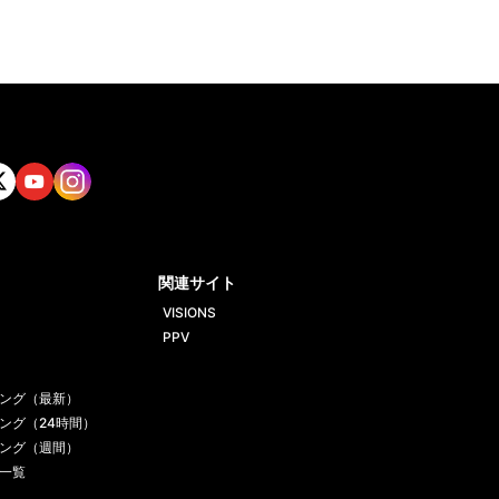
tt
Yout
Insta
ube
gram
関連サイト
VISIONS
PPV
ング（最新）
ング（24時間）
ング（週間）
一覧