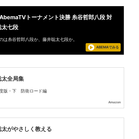
AbemaTVトーナメント決勝 糸谷哲郎八段 対
聡太七段
のは糸谷哲郎八段か、藤井聡太七段か。
ABEMAでみる
聡太全局集
度版・下 防衛ロード編
Amazon
聡太がやさしく教える