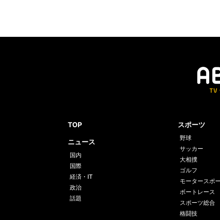
TOP
スポーツ
野球
ニュース
サッカー
国内
大相撲
国際
ゴルフ
経済・IT
モータースポ
政治
ボートレース
話題
スポーツ総合
格闘技