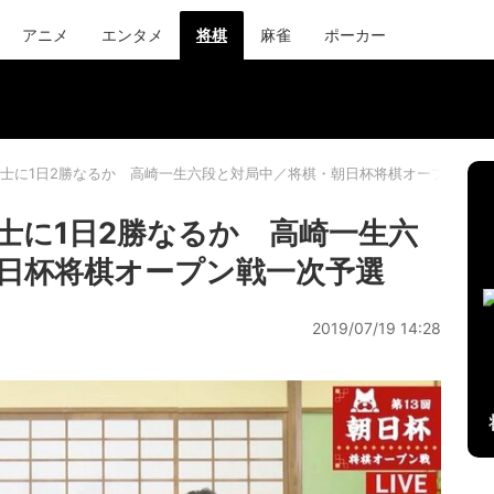
アニメ
エンタメ
将棋
麻雀
ポーカー
士に1日2勝なるか 高崎一生六段と対局中／将棋・朝日杯将棋オープン戦一
士に1日2勝なるか 高崎一生六
日杯将棋オープン戦一次予選
2019/07/19 14:28