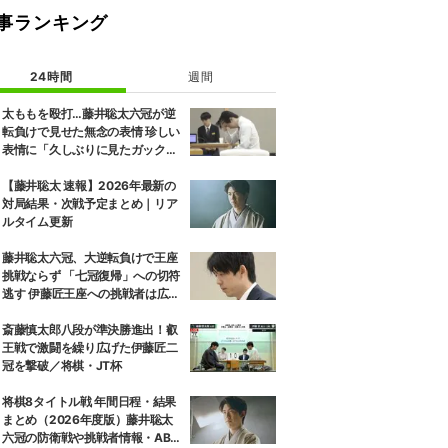
事ランキング
24時間
週間
太ももを殴打…藤井聡太六冠が逆
転負けで見せた無念の表情 珍しい
表情に「久しぶりに見たガック
し」「すごいため息」の声
【藤井聡太 速報】2026年最新の
対局結果・次戦予定まとめ｜リア
ルタイム更新
藤井聡太六冠、大逆転負けで王座
挑戦ならず 「七冠復帰」への切符
逃す 伊藤匠王座への挑戦者は広瀬
章人九段に決定
斎藤慎太郎八段が準決勝進出！叡
王戦で激闘を繰り広げた伊藤匠二
冠を撃破／将棋・JT杯
将棋8タイトル戦 年間日程・結果
まとめ（2026年度版）藤井聡太
六冠の防衛戦や挑戦者情報・ABE