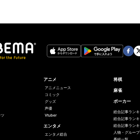
Face
Twi
book
er
アニメ
将棋
アニメニュース
麻雀
コミック
ポーカー
グッズ
声優
総合記事ランキ
ーツ
Vtuber
総合記事ランキ
エンタメ
総合記事ランキ
人物・グループ
エンタメ総合
番組一覧