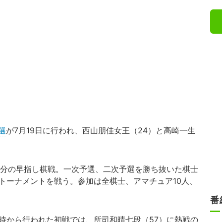
選
が7月19日に行われ、西山朋佳女王（24）と高崎一生
分の早指し棋戦。一次予選、二次予選を勝ち抜いた棋士
トーナメントを戦う。参加は全棋士、アマチュア10人、
番
時から行われた初戦では、所司和晴七段（57）に熱戦の