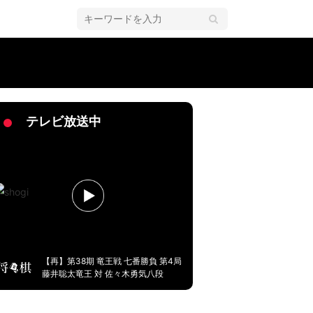
次予選
テレビ放送中
【再】第38期 竜王戦 七番勝負 第4局
藤井聡太竜王 対 佐々木勇気八段