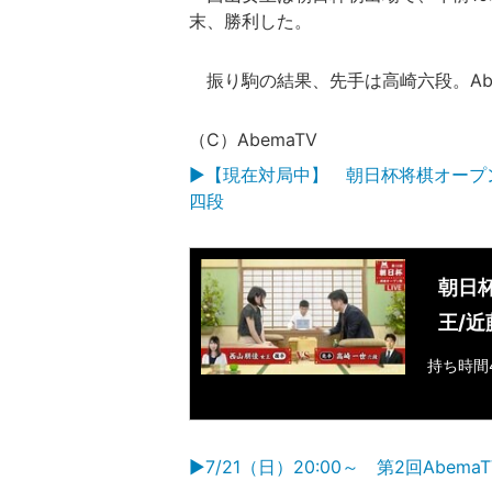
末、勝利した。
振り駒の結果、先手は高崎六段。Ab
（C）AbemaTV
▶【現在対局中】 朝日杯将棋オープ
四段
朝日
王/
持ち時間
▶7/21（日）20:00～ 第2回Abe