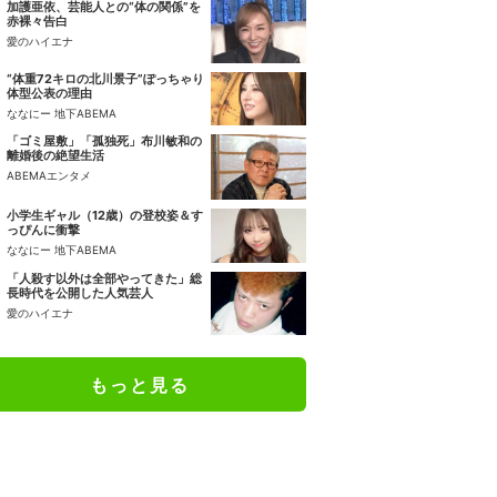
加護亜依、芸能人との“体の関係”を
赤裸々告白
愛のハイエナ
“体重72キロの北川景子”ぽっちゃり
体型公表の理由
ななにー 地下ABEMA
「ゴミ屋敷」「孤独死」布川敏和の
離婚後の絶望生活
ABEMAエンタメ
小学生ギャル（12歳）の登校姿＆す
っぴんに衝撃
ななにー 地下ABEMA
「人殺す以外は全部やってきた」総
長時代を公開した人気芸人
愛のハイエナ
もっと見る