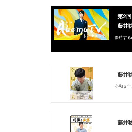
第2回
藤井
優勝する
藤井
令和５年
藤井