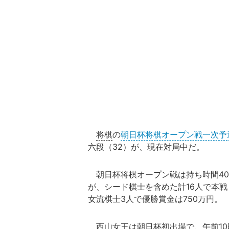
将棋
の
朝日杯将棋オープン戦一次予
六段（32）が、現在対局中だ。
朝日杯将棋オープン戦は持ち時間40
が、シード棋士を含めた計16人で本戦
女流棋士3人で優勝賞金は750万円。
西山女王は朝日杯初出場で、午前10