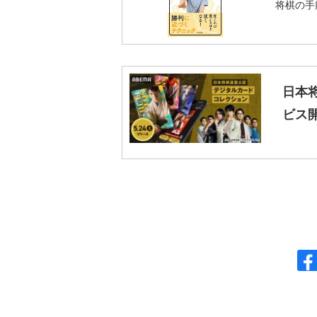
将棋の手
日本
ビス