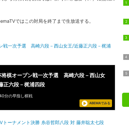
emaTVではこの対局を終了まで生放送する。
ン戦一次予選 高崎六段－西山女王/近藤正六段－梶浦
杯将棋オープン戦一次予選 高崎六段－西山女
近藤正六段－梶浦四段
40分の早指し棋戦
ABEMAでみる
maTVトーナメント決勝 糸谷哲郎八段 対 藤井聡太七段