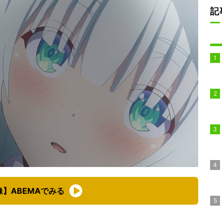
記
像】ABEMAでみる