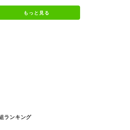
の特別衣装ビジュアルに絶賛の声
もっと見る
組ランキング