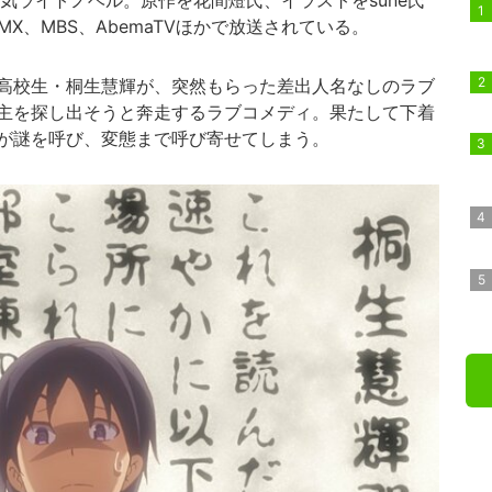
気ライトノベル。原作を花間燈氏、イラストをsune氏
 MX、MBS、AbemaTVほかで放送されている。
高校生・桐生慧輝が、突然もらった差出人名なしのラブ
主を探し出そうと奔走するラブコメディ。果たして下着
が謎を呼び、変態まで呼び寄せてしまう。