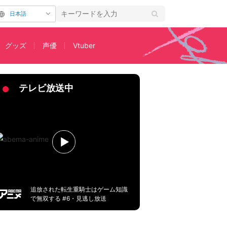
日本語
グッズ
声優
Vtuber
、先行カット公開
テレビ放送中
追放された転生重騎士はゲーム知識
で無双する #6・見逃し放送