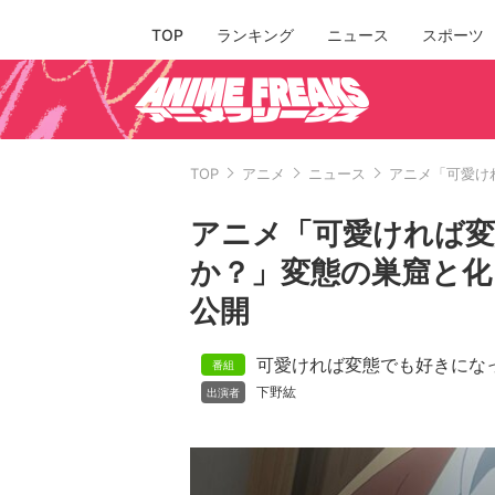
TOP
ランキング
ニュース
スポーツ
TOP
アニメ
ニュース
アニメ「可愛け
アニメ「可愛ければ
か？」変態の巣窟と化
公開
可愛ければ変態でも好きにな
下野紘