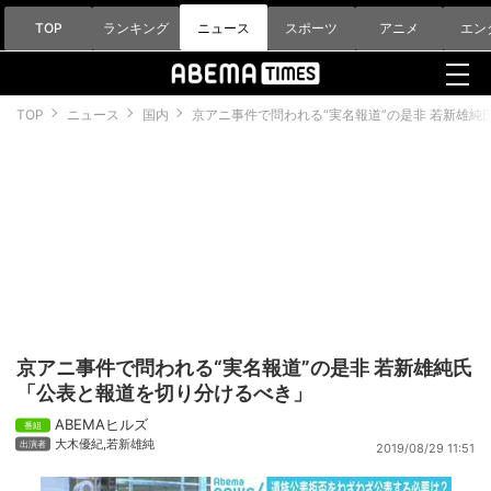
TOP
ランキング
ニュース
スポーツ
アニメ
エン
TOP
ニュース
国内
京アニ事件で問われる“実名報道”の是非 若新雄
京アニ事件で問われる“実名報道”の是非 若新雄純氏
「公表と報道を切り分けるべき」
ABEMAヒルズ
大木優紀
,
若新雄純
2019/08/29 11:51