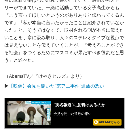
者の取材記事は思い込みで書かれていて、最初からストー
リーができていた。一緒に活動している女子高生からも
『こう言ってほしいというのがありありと伝わってくるん
です』『私が本当に言いたかったことは紹介されていなか
った』と。そうではなくて、取材される側が本当に伝えた
いことを丁寧に汲み取り、人々のステレオタイプな視点で
は見えないことを伝えていくことが、『考えることができ
る社会』をつくるためにマスコミが果たすべき役割だと思
う」と述べた。
（AbemaTV／『けやきヒルズ』より）
▶
【映像】会見を開いた”京アニ事件”遺族の想い
“実名報道“に意義はあるのか
会見を開いた遺族の想い
ABEMAでみる