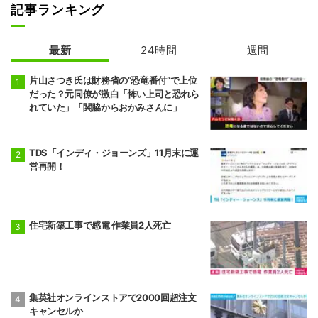
記事ランキング
最新
24時間
週間
片山さつき氏は財務省の“恐竜番付”で上位
だった？元同僚が激白「怖い上司と恐れら
れていた」「関脇からおかみさんに」
TDS「インディ・ジョーンズ」11月末に運
営再開！
住宅新築工事で感電 作業員2人死亡
集英社オンラインストアで2000回超注文
キャンセルか