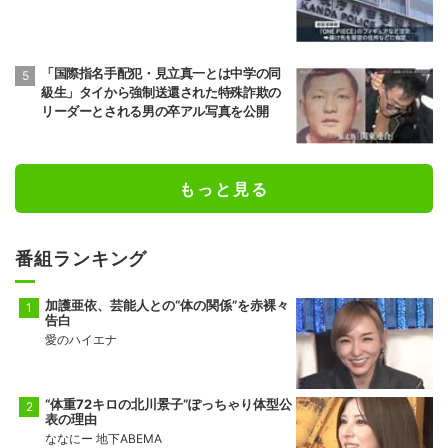
「国際指名手配犯・見立真一とは中学の同
級生」タイから強制送還された特殊詐欺の
リーダーとされる男の卒アル写真を公開
もっと見る
番組ランキング
加護亜依、芸能人との“体の関係”を赤裸々
告白
愛のハイエナ
“体重72キロの北川景子”ぽっちゃり体型公
表の理由
ななにー 地下ABEMA