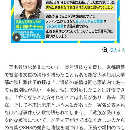
拡大する
実名報道の是非について、長年遺族を支援し、京都府警
で被害者支援の講師を務めたこともある龍谷大学短期大学
部の黒川雅代子教授は「ご遺族の感情は同じ家族内であっ
ても個別性が高い。今回、個別で対応したことは評価でき
る」「亡くなられた方それぞれには名前があり、過去、現
在、そして本来は未来という人生があった。実名公表され
なければ事件が人数で語られてしまう」「遺族が受ける二
次的な被害について、メディアだけではなく近しい人から
の言葉や
SNS
の発言も遺族を傷つける。正義や親切のつも