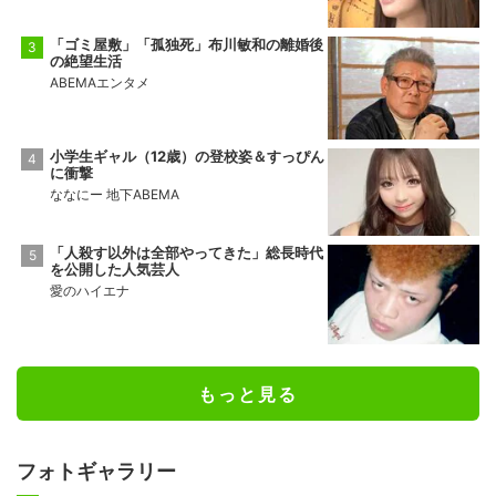
「ゴミ屋敷」「孤独死」布川敏和の離婚後
の絶望生活
ABEMAエンタメ
小学生ギャル（12歳）の登校姿＆すっぴん
に衝撃
ななにー 地下ABEMA
「人殺す以外は全部やってきた」総長時代
を公開した人気芸人
愛のハイエナ
もっと見る
フォトギャラリー