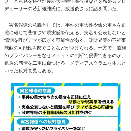
き」と意見を述べた慶応大学特任准教授などを務めるプロ
デューサーの
若新雄純
氏に、放送後さらに話を聞いた。
実名報道の意義としては、事件の重大性や命の重さを正
確に報じて悲惨さや現実感を伝える、実名を公表しないと
憶測を呼びデマが広がる可能性がある、政財界等の不祥事
隠蔽の可能性を防ぐことなどが挙げられる。一方で、遺族
のプライバシーをなぜメディアの判断で侵害できるのか、
遺族の感情を二重に傷つける、メディアスクラムを生むと
いった反対意見もある。