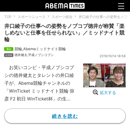
TOP
スポーツニュース
スポーツ総合
井口綾子の仕事への姿勢をノブ
井口綾子の仕事への姿勢をノブコブ徳井が称賛「楽
しめないと仕事を任せられない」／ミッドナイト競
輪
競輪
,
Abemaミッドナイト競輪
徳井健太
,
平成ノブシコブシ
2019/10/14 18:58
お笑いコンビ・平成ノブシコブ
シの徳井健太とタレントの井口綾
子が、Abema競輪チャンネルの
「WinTicket ミッドナイト競輪 弥
拡大する
彦 F2 初日 WinTicket杯」の生放
送に登場。徳井が井口の仕事に対
する姿勢を褒めた。
続きを読む
以前の放送で1番人気に大きく