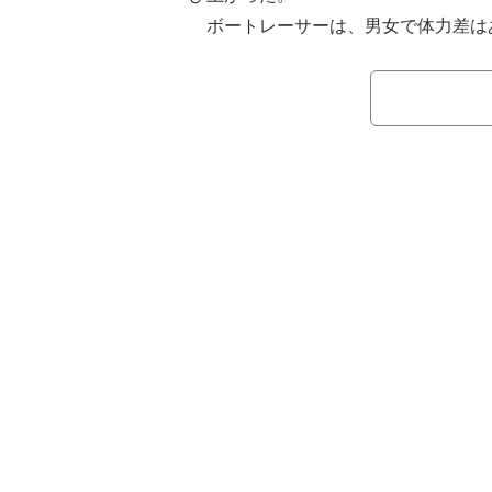
ボートレーサーは、男女で体力差は
疑問からトークは始まった。番組ご意
流レーサーの植木通彦は「若干はある
度の体力は試験でクリアしているし、
と変わらないことをしている」とコメ
「KADOKAWAサクラナイツ」所属
「（レースで勝つには）どこの筋肉が
「モンキーターンは中腰姿勢だから、