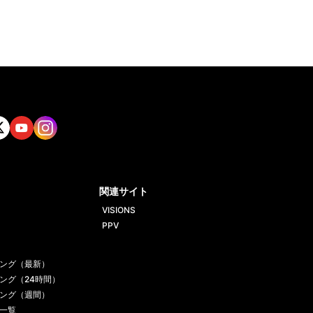
tt
Yout
Insta
ube
gram
関連サイト
VISIONS
PPV
ング（最新）
ング（24時間）
ング（週間）
一覧