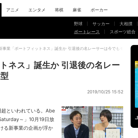
アニメ
エンタメ
将棋
麻雀
ポーカー
野球
サッカー
大相撲
ボートレース
スポーツ総合
新事業「ボートフィットネス」誕生か 引退後の名レーサーは今でもモデル体
トネス」誕生か 引退後の名レー
体型
2019/10/25 15:52
超といわれている。Abe
turday～」10月19日放
ける新事業の企画が浮か