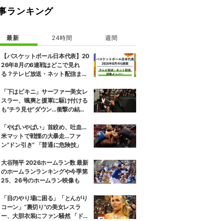
事ランキング
最新
24時間
週間
【バスケットボール日本代表】20
26年8月の6連戦はどこで見れ
る？テレビ放送・ネット配信まと
め 招集メンバーも解説
「下はビキニ」サーファー美女レ
スラー、颯爽と援軍に駆け付ける
も“チラ見せ”ダウン…衝撃の結末
にファン騒然
「やばいやばい」首絞め、吐血…
米マットで戦慄の大暴走…ファ
ン“ドン引き” 「普通に危険技」
大谷翔平 2026ホームラン数 最新
のホームランランキングや今季第
25、26号のホームラン映像も
「目のやり場に困る」「とんがり
コーン」“裏切り”の美女レスラ
ー、大胆衣装にファン騒然 「ドロ