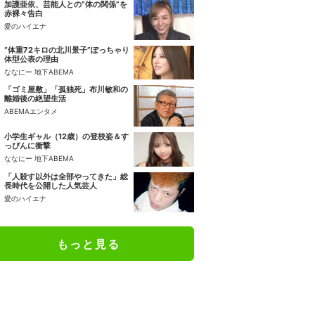
加護亜依、芸能人との“体の関係”を
赤裸々告白
愛のハイエナ
“体重72キロの北川景子”ぽっちゃり
体型公表の理由
ななにー 地下ABEMA
「ゴミ屋敷」「孤独死」布川敏和の
離婚後の絶望生活
ABEMAエンタメ
小学生ギャル（12歳）の登校姿＆す
っぴんに衝撃
ななにー 地下ABEMA
「人殺す以外は全部やってきた」総
長時代を公開した人気芸人
愛のハイエナ
もっと見る