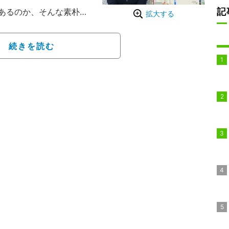
記
あるのか、そんな素朴な
拡大する
見番として出演する元一
かもしれないが、ある程
続きを読む
モーターを持ったり男子
ント。共演したMリーグ
の女流雀士・岡田紗佳の
大事か」との質問には
体幹」と答えた。