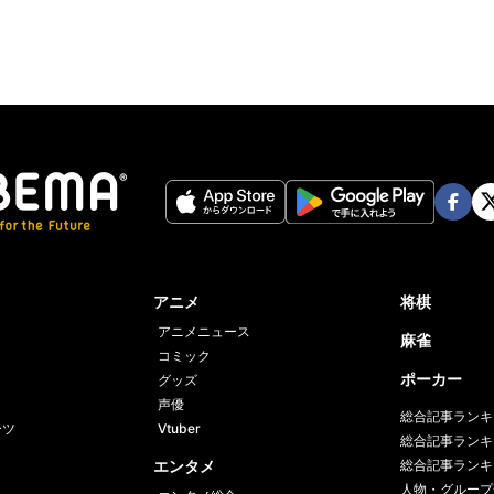
Face
Twi
book
er
アニメ
将棋
アニメニュース
麻雀
コミック
ポーカー
グッズ
声優
総合記事ランキ
ーツ
Vtuber
総合記事ランキ
エンタメ
総合記事ランキ
人物・グループ