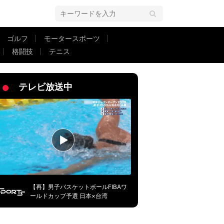
ゴルフ
モータースポーツ
格闘技
テニス
型
テレビ放送中
【再】男子バスケットボールFIBAワ
ールドカップ予選 日本×台湾