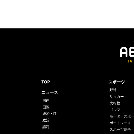
TOP
スポーツ
野球
ニュース
サッカー
国内
大相撲
国際
ゴルフ
経済・IT
モータースポ
政治
ボートレース
話題
スポーツ総合