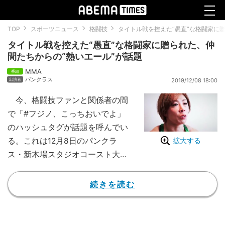
TOP
スポーツニュース
格闘技
タイトル戦を控えた“愚直”な格闘家に
タイトル戦を控えた“愚直”な格闘家に贈られた、仲
間たちからの“熱いエール”が話題
MMA
パンクラス
2019/12/08 18:00
今、格闘技ファンと関係者の間
で「#フジノ、こっちおいでよ」
のハッシュタグが話題を呼んでい
る。これは12月8日のパンクラ
拡大する
ス・新木場スタジオコースト大会
で行なわれる女子ストロー級暫定
王座決定戦、藤野恵実vsチャン・
続きを読む
ヒョンジの告知映像につけられた
フレーズ。試合のポイントは、15
年を超えるキャリアを持つ藤野が