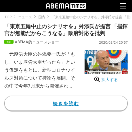
TOP
ニュース
国内
「東京五輪中止のシナリオを」舛添氏が提言 「指
「東京五輪中止のシナリオを」舛添氏が提言 「指揮
官が無能だからこうなる」政府対応を批判
ABEMA的ニュースショー
2020/02/24 20:57
元厚労大臣の舛添要一氏が「も
し、いま厚労大臣だったら」とい
う仮定をもとに、新型コロナウイ
ルス対策について持論を展開。そ
拡大する
の中で今年7月末から開催される
東京五輪について「中止のシナリ
オを書き始めるべき」と提言し
続きを読む
た。
【映像】「指揮官が無能」舛添氏
が政府対応を批判