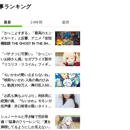
事ランキング
最新
24時間
週間
「かっこよすぎる」「最高のエン
ドカード」と反響、アニメ『攻殻
機動隊 THE GHOST IN THE SHEL
L』第5話エンドカード公開
「バチクソに可愛い」「かっこい
いお姉さん感」セガプライズ新作
『リコリス・リコイル』フィギュ
ア解禁に反響続々
「ちいかわの勢い止まらないね」
『映画ちいかわ 人魚の島のひみ
つ』動員350万人・興行収入50億
円突破が大きな話題に
「お尻も胸もぷりぷり」肉体美に
絶賛の嵐、『ちいかわ』モモンガ
役声優・井口裕香が黒いタイトウ
ェアのトレーニング風景公開
シュノーケルと浮き輪で完全装
備！“猛暑のフリーレン”に「夏を
満喫してるようにしか見えない」