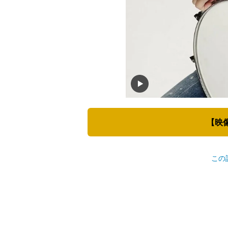
【映
この