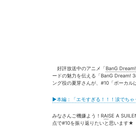
好評放送中のアニメ「
BanG Dream!
ードの魅力を伝える「BanG Dream!
ング役の夏芽さんが、#10「ボーカル
▶本編：「エモすぎる！！！涙でちゃう。」思い
みなさんご機嫌よう！R
AI
SE A S
点で#10を振り返りたいと思います★