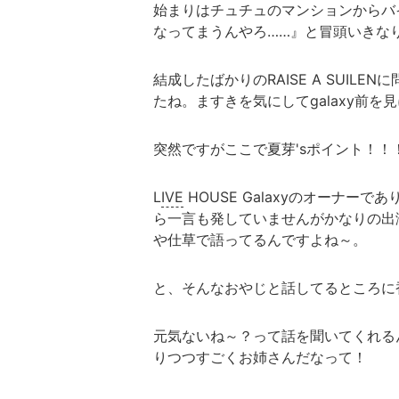
始まりはチュチュのマンションからバ
なってまうんやろ……』と冒頭いきな
結成したばかりのRAISE A SUI
たね。ますきを気にしてgalaxy前を
突然ですがここで夏芽'sポイント！！
L
IVE
HOUSE Galaxyのオーナーで
ら一言も発していませんがかなりの出
や仕草で語ってるんですよね～。
と、そんなおやじと話してるところに
元気ないね～？って話を聞いてくれる
りつつすごくお姉さんだなって！