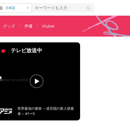
日本語
グッズ
声優
Vtuber
キャスト 特別視聴感想文
テレビ放送中
世界最強の後衛 ～迷宮国の新人探索
者～ #1〜5