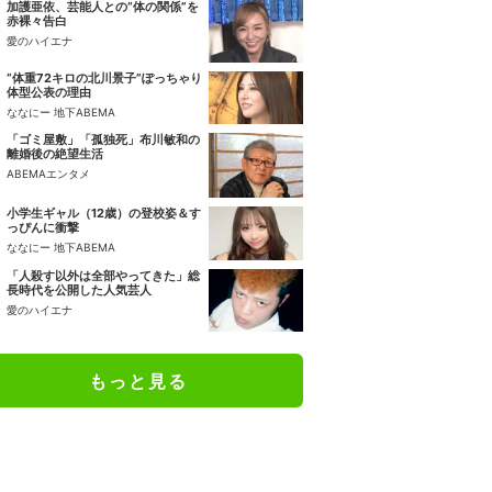
加護亜依、芸能人との“体の関係”を
赤裸々告白
愛のハイエナ
“体重72キロの北川景子”ぽっちゃり
体型公表の理由
ななにー 地下ABEMA
「ゴミ屋敷」「孤独死」布川敏和の
離婚後の絶望生活
ABEMAエンタメ
小学生ギャル（12歳）の登校姿＆す
っぴんに衝撃
ななにー 地下ABEMA
「人殺す以外は全部やってきた」総
長時代を公開した人気芸人
愛のハイエナ
もっと見る