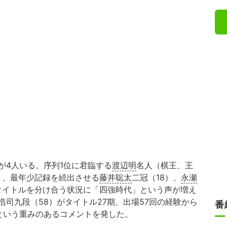
が4人いる。序列1位に君臨する
渡辺明
名人（棋王、王
）、最年少記録を続出させる
藤井聡太
二冠（18）、
永瀬
のタイトルを分け合う状況に「四強時代」という声が増え
司九段（58）がタイトル27期、出場57回の経験から
番
という重みのあるコメントを発した。