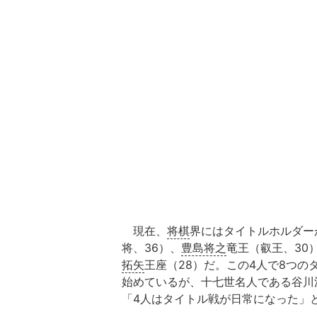
現在、
将棋
界にはタイトルホルダー
将、36）、
豊島将之
竜王（叡王、30
拓矢
王座（28）だ。この4人で8つ
始めているが、十七世名人である谷川浩
「4人はタイトル戦が日常になった」