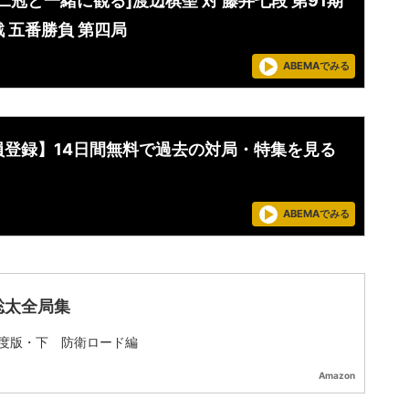
二冠と一緒に観る]渡辺棋聖 対 藤井七段 第91期
 五番勝負 第四局
ABEMAでみる
員登録】14日間無料で過去の対局・特集を見る
ABEMAでみる
聡太全局集
度版・下 防衛ロード編
Amazon