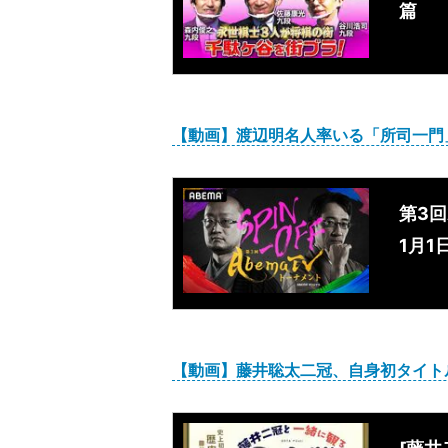
篇
【動画】渡辺明名人率いる「所司一門
第3回
1月1
【動画】藤井聡太二冠、自身初タイト