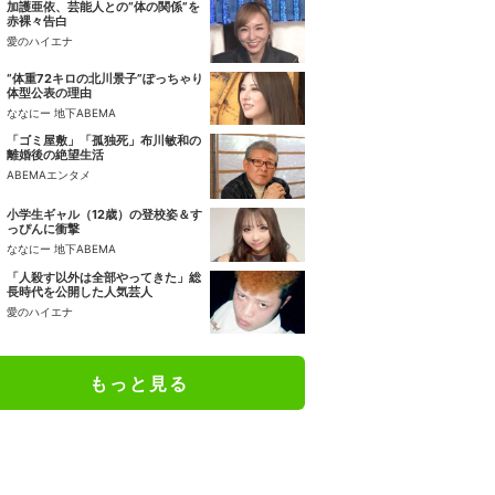
加護亜依、芸能人との“体の関係”を
赤裸々告白
愛のハイエナ
“体重72キロの北川景子”ぽっちゃり
体型公表の理由
ななにー 地下ABEMA
「ゴミ屋敷」「孤独死」布川敏和の
離婚後の絶望生活
ABEMAエンタメ
小学生ギャル（12歳）の登校姿＆す
っぴんに衝撃
ななにー 地下ABEMA
「人殺す以外は全部やってきた」総
長時代を公開した人気芸人
愛のハイエナ
もっと見る