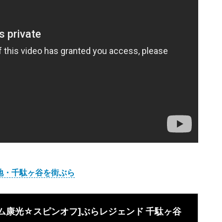
地・千駄ヶ谷を街ぶら
ーム康光☆スピンオフ]ぶらレジェンド 千駄ヶ谷