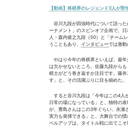
【動画】将棋界のレジェンド3人が聖
谷川九段が四強時代について語ったの
ーナメント」のスピンオフ企画で、日
人・森内俊之九段（50）と「チーム
うこともあり、
インタビュー
では激動
やはり今年の将棋界といえば、最年
は欠かせないところ。佐藤九段からも
棋士がどう巻き返すか注目です。藤井
す」と、その活躍ぶりに目を細めた。
すると谷川九段は「今年はこの4人
日常の場になっている」と、独特の表
が、豊島さんはこの3年ぐらい、永瀬
実力も発揮できる」と、大舞台での慣
ベルアップは、タイトル戦に出てこそ