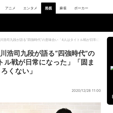
アニメ
エンタメ
将棋
麻雀
ポーカー
川浩司九段が語る“四強時代”の意味合い「4人はタイトル戦が日常になった
川浩司九段が語る“四強時代”の
トル戦が日常になった」「固ま
しろくない」
2020/12/28 11:00