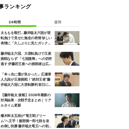
事ランキング
24時間
週間
太ももを殴打…藤井聡太六冠が逆
転負けで見せた無念の表情 珍しい
表情に「久しぶりに見たガック
し」「すごいため息」の声
藤井聡太六冠、大逆転負けで王座
挑戦ならず 「七冠復帰」への切符
逃す 伊藤匠王座への挑戦者は広瀬
章人九段に決定
「本っ当に運が良かった」広瀬章
人九段が王座挑戦！“絶対王者”藤
井聡太六冠に大逆転勝利 前日には
「子どもとケンカした」パパの顔
も
【藤井聡太 速報】2026年最新の
対局結果・次戦予定まとめ｜リア
ルタイム更新
柵木幹太五段が“竜王戦ドリー
ム”へ王手！服部慎一郎七段を攻
め倒し快勝 藤井聡太竜王への初挑