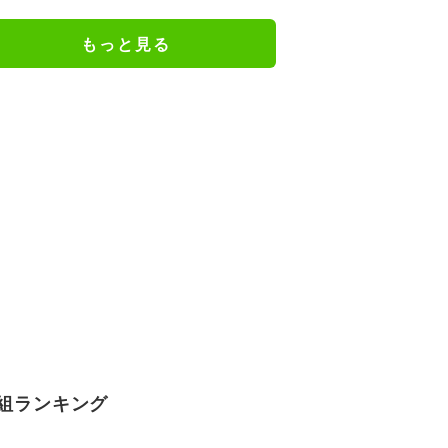
戦へ前進／将棋・竜王戦挑決第1
局
もっと見る
組ランキング