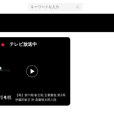
」「固まってしまうのはおもしろくない」
テレビ放送中
【再】第11期 叡王戦 五番勝負 第3局
伊藤匠叡王 対 斎藤慎太郎八段