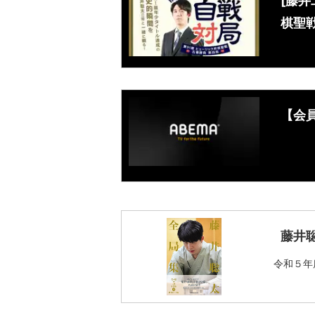
[藤井
棋聖戦
【会
藤井
令和５年