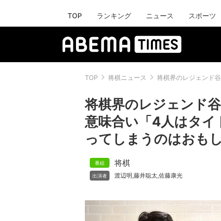
TOP
ランキング
ニュース
スポーツ
TOP
将棋ニュース
将棋界のレジェンド谷
将棋界のレジェンド谷
意味合い「4人はタイ
ってしまうのはおも
将棋
渡辺明
藤井聡太
佐藤康光
,
,