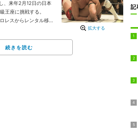
、来年2月12日の日本
記
ー級王座に挑戦する。
プロレスからレンタル移
拡大する
に最前線で闘ってきた。
リーグ戦「D王グランプ
に進出し、12.27後楽
続きを読む
たした。選手としてのネ
言えるDDTマット。しか