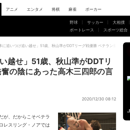
アニメ
エンタメ
将棋
麻雀
ポーカー
野球
サッカー
大相撲
ボートレース
スポーツ総合
本に追いつけ追い越せ」51歳、秋山準がDDTリーグ戦優勝 ベテラン発奮の
い越せ」51歳、秋山準がDDTリ
発奮の陰にあった高木三四郎の言
2020/12/30 08:12
だが、だからこそベテラ
ロレスリング・ノアでは