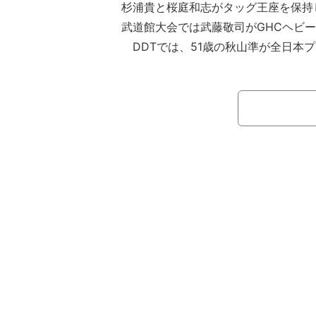
杉浦貴と桜庭和志がタッグ王座を保持し
武道館大会では武藤敬司がGHCヘビ
DDTでは、51歳の秋山準が全日本
籍、選手たちのコーチを務めるととも
ユニット・準烈を結成するとシングル
リ」にも参戦。2敗を喫したものの決勝戦
園大会で竹下幸之介に勝って優勝を果
ームバリューでは秋山が誰よりも上と
し年齢を考えれば“快挙”でもある。