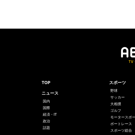
TOP
スポーツ
野球
ニュース
サッカー
国内
大相撲
国際
ゴルフ
経済・IT
モータースポ
政治
ボートレース
話題
スポーツ総合