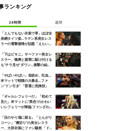
事ランキング
24時間
週間
「とんでもない衣装で草」ほぼ全
身網タイツ姿…ラテン系美女レス
ラーの電撃復帰が話題「えらいセ
クシー」
「下はビキニ」サーファー美女レ
スラー、颯爽と援軍に駆け付ける
も“チラ見せ”ダウン…衝撃の結末
にファン騒然
「やばいやばい」首絞め、吐血…
米マットで戦慄の大暴走…ファ
ン“ドン引き” 「普通に危険技」
「ギャルレフェリーだ」「初めて
見た」米マットに“異色”のかわい
いレフェリーが降臨 ファンざわめ
き
「目のやり場に困る」「とんがり
コーン」“裏切り”の美女レスラ
ー、大胆衣装にファン騒然 「ドロ