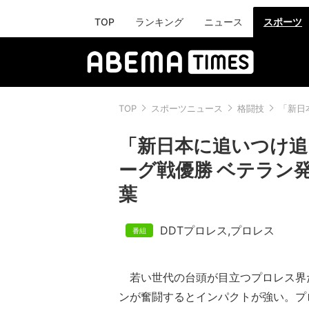
TOP
ランキング
ニュース
スポーツ
TOP
スポーツニュース
格闘技
「新日
「新日本に追いつけ追
ーグ戦優勝 ベテラン
葉
DDTプロレス
,
プロレス
若い世代の台頭が目立つプロレス界
ンが奮闘するとインパクトが強い。プ