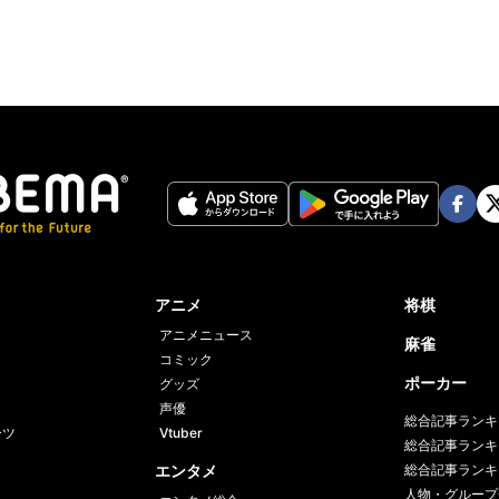
Face
Twi
book
er
アニメ
将棋
アニメニュース
麻雀
コミック
ポーカー
グッズ
声優
総合記事ランキ
ーツ
Vtuber
総合記事ランキ
エンタメ
総合記事ランキ
人物・グループ