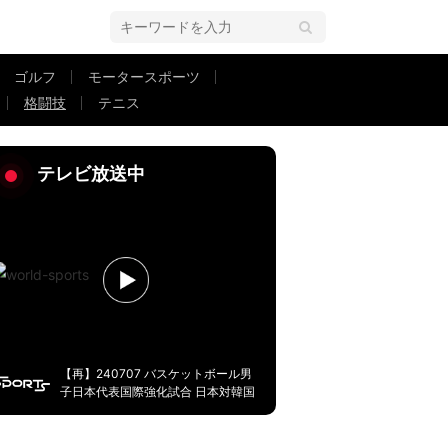
ゴルフ
モータースポーツ
格闘技
テニス
陰にあった高木三四郎の言葉
テレビ放送中
【再】240707 バスケットボール男
子日本代表国際強化試合 日本対韓国