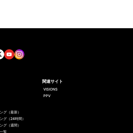
tt
Yout
Insta
ube
gram
関連サイト
VISIONS
PPV
ング（最新）
ング（24時間）
ング（週間）
一覧