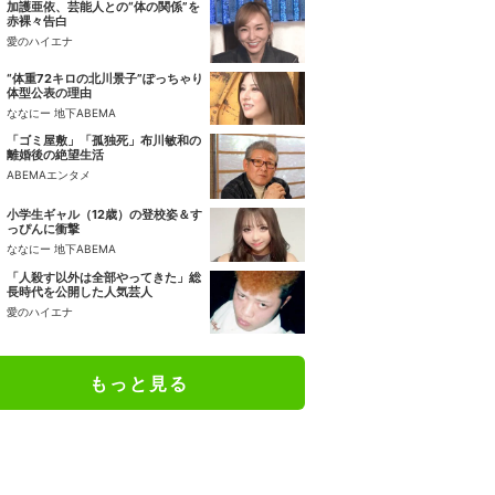
加護亜依、芸能人との“体の関係”を
赤裸々告白
愛のハイエナ
“体重72キロの北川景子”ぽっちゃり
体型公表の理由
ななにー 地下ABEMA
「ゴミ屋敷」「孤独死」布川敏和の
離婚後の絶望生活
ABEMAエンタメ
小学生ギャル（12歳）の登校姿＆す
っぴんに衝撃
ななにー 地下ABEMA
「人殺す以外は全部やってきた」総
長時代を公開した人気芸人
愛のハイエナ
もっと見る