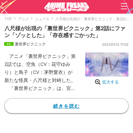
TOP
アニメ
ニュース
八尺様が出現の「裏世界ピクニック」第2話に
八尺様が出現の「裏世界ピクニック」第2話にファ
ン「ゾッとした」「存在感すごかった」
裏世界ピクニック
2021/01/12 17:02
アニメ「裏世界ピクニック」第
2話では、空魚（CV：花守ゆみ
り）と鳥子（CV：茅野愛衣）が
新たな怪異・八尺様と対峙した。
拡大する
「裏世界ピクニック」は、宮澤
伊織氏による同名ライトノベルが
原作。危険な存在が出現する“裏
続きを読む
世界”を舞台に、紙越空魚と仁科
鳥子が「検索してはいけないも
の」を探しに行く“怪異探検スト