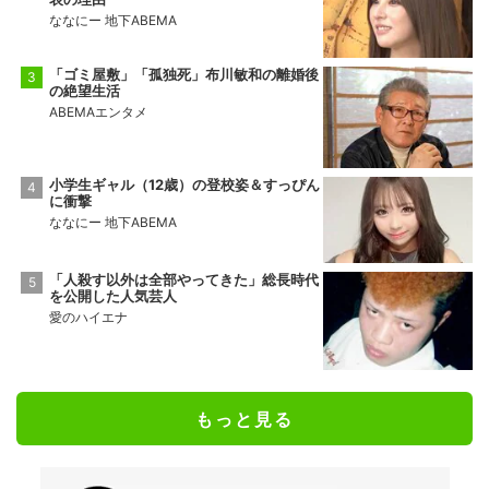
ななにー 地下ABEMA
「ゴミ屋敷」「孤独死」布川敏和の離婚後
の絶望生活
ABEMAエンタメ
小学生ギャル（12歳）の登校姿＆すっぴん
に衝撃
ななにー 地下ABEMA
「人殺す以外は全部やってきた」総長時代
を公開した人気芸人
愛のハイエナ
もっと見る