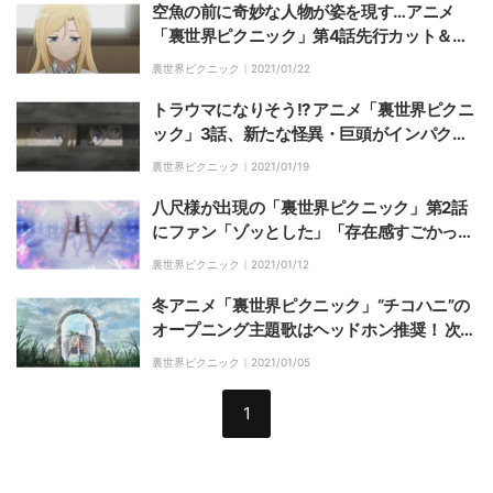
空魚の前に奇妙な人物が姿を現す…アニメ
「裏世界ピクニック」第4話先行カット＆あ
らすじ公開
裏世界ピクニック｜
2021/01/22
トラウマになりそう!? アニメ「裏世界ピクニ
ック」3話、新たな怪異・巨頭がインパクト
抜群
裏世界ピクニック｜
2021/01/19
八尺様が出現の「裏世界ピクニック」第2話
にファン「ゾッとした」「存在感すごかっ
た」
裏世界ピクニック｜
2021/01/12
冬アニメ「裏世界ピクニック」“チコハニ”の
オープニング主題歌はヘッドホン推奨！ 次々
と登場する怪異にも注目
裏世界ピクニック｜
2021/01/05
1