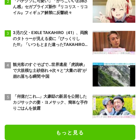
「バチクソに可愛い」「かっこいいお姉さ
ん感」セガプライズ新作『リコリス・リコ
イル』フィギュア解禁に反響続々
3児の父・EXILE TAKAHIRO（41）、両腕
のタトゥーが見える姿に「びっくりし
た!!!」「いつもとまた違ったTAKAHIROさ
ん」などの反響
観光客のすぐそばで…世界遺産「虎跳峡」
で大規模な土砂崩れ→次々と“大量の岩”が
崩れ落ちる瞬間 中国
「何億だこれ…」大豪邸の新居を公開した
カジサックの妻・ヨメサック、簡単な手作
りごはんを披露
もっと見る