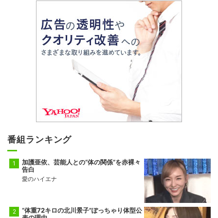
番組ランキング
加護亜依、芸能人との“体の関係”を赤裸々
告白
愛のハイエナ
“体重72キロの北川景子”ぽっちゃり体型公
表の理由