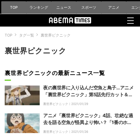
TOP
ランキング
ニュース
スポーツ
アニメ
エン
TOP
タグ一覧
裏世界ピクニック
裏世界ピクニック
裏世界ピクニックの最新ニュース一覧
夜の裏世界に入り込んだ空魚と鳥子…アニメ
「裏世界ピクニック」第5話先行カット＆あ
らすじ公開
裏世界ピクニック｜
2021/01/29
アニメ「裏世界ピクニック」4話、壮絶な過
去を語る空魚が怪異より怖い？「1番のホラ
ー」と反響
裏世界ピクニック｜
2021/01/26