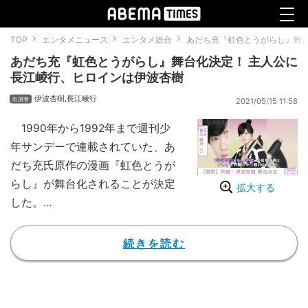
TOP
エンタメニュース
エンタメ総合
あだち充『虹色とうがらし』舞台
あだち充『虹色とうがらし』舞台化決定！ 主人公に
長江崚行、ヒロインは伊波杏樹
伊波杏樹
,
長江崚行
2021/05/15 11:58
1990年から1992年まで週刊少
年サンデーで連載されていた、あ
だち充氏原作の漫画『虹色とうが
らし』が舞台化されることが決定
拡大する
した。
『タッチ』や『H2』など、数
多くのスポーツ恋愛コメディ漫画
続きを読む
を手掛けてきたあだち充氏。その
中でもこの作品は、「時代考証口
出し無用」のSF時代劇という独