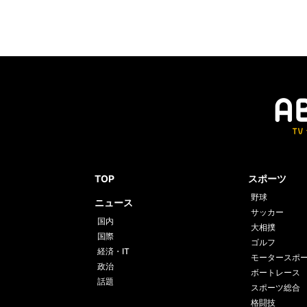
TOP
スポーツ
野球
ニュース
サッカー
国内
大相撲
国際
ゴルフ
経済・IT
モータースポ
政治
ボートレース
話題
スポーツ総合
格闘技