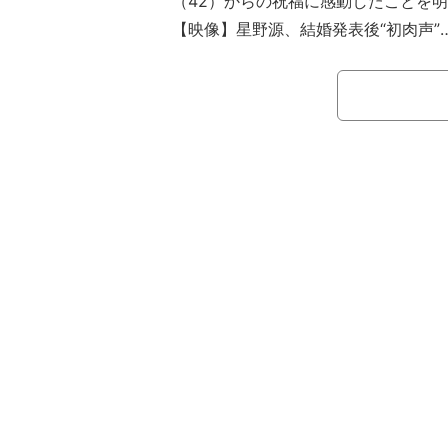
（42）からの祝福に感動したことを
【映像】星野源、結婚発表後“初肉声”
星野が結婚発表後初の公の場に登場した
Ayase（27）は『YOASOBIのオ
「先ほど源さんにお会いしまして、大
させていただきました」と報告。ボーカル
「日本中の皆さんが祝福している中で
て」と、喜びを語った。