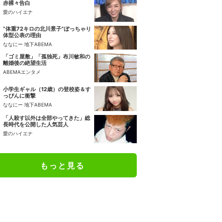
赤裸々告白
愛のハイエナ
“体重72キロの北川景子”ぽっちゃり
体型公表の理由
ななにー 地下ABEMA
「ゴミ屋敷」「孤独死」布川敏和の
離婚後の絶望生活
ABEMAエンタメ
小学生ギャル（12歳）の登校姿＆す
っぴんに衝撃
ななにー 地下ABEMA
「人殺す以外は全部やってきた」総
長時代を公開した人気芸人
愛のハイエナ
もっと見る