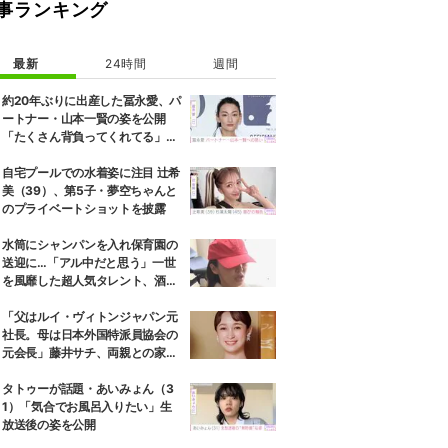
事ランキング
最新
24時間
週間
約20年ぶりに出産した冨永愛、パ
ートナー・山本一賢の姿を公開
「たくさん背負ってくれてる」感
謝の思いをつづる
自宅プールでの水着姿に注目 辻希
美（39）、第5子・夢空ちゃんと
のプライベートショットを披露
水筒にシャンパンを入れ保育園の
送迎に…「アル中だと思う」一世
を風靡した超人気タレント、酒漬
けだった日々を告白
「父はルイ・ヴィトンジャパン元
社長。母は日本外国特派員協会の
元会長」藤井サチ、両親との家族
写真を公開
タトゥーが話題・あいみょん（3
1）「気合でお風呂入りたい」生
放送後の姿を公開