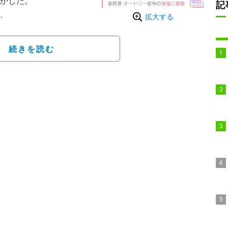
明かした。
記
拡大する
この日、YOASOBIの
ールナイトニッポンＸ』で、
続きを読む
きな大きな花束をお渡し
のikura（20）も
、直接お祝いできるなん