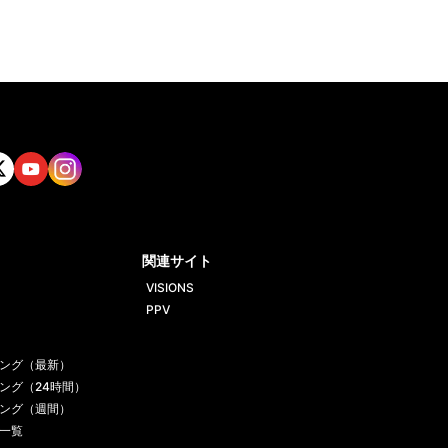
tt
Yout
Insta
ube
gram
関連サイト
VISIONS
PPV
ング（最新）
ング（24時間）
ング（週間）
一覧