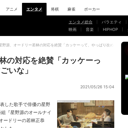
アニメ
エンタメ
将棋
麻雀
ポーカー
エンタメ総合
バラエティ
映画
音楽
HIPHOP
星野源、オードリー若林の対応を絶賛「カッケーって、やっぱり改めてすご
林の対応を絶賛「カッケーっ
すごいな」
2021/05/26 15:04
表した歌手で俳優の星野
番組『星野源のオールナイ
オードリーの若林正恭