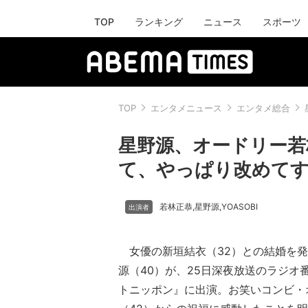
TOP
ランキング
ニュース
スポーツ
TOP
エンタメニュース
エンタメ総合
星野源、オードリー若
て、やっぱり改めて
若林正恭
星野源
YOASOBI
,
,
女優の新垣結衣（32）との結婚を発
源（40）が、25日深夜放送のラジオ
トニッポン』に出演。お笑いコンビ・