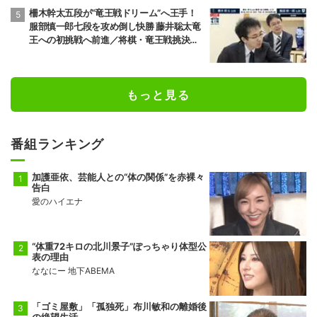
柵木幹太五段が“竜王戦ドリーム”へ王手！
服部慎一郎七段を攻め倒し快勝 藤井聡太竜
王への初挑戦へ前進／将棋・竜王戦挑決第1
局
もっと見る
番組ランキング
加護亜依、芸能人との“体の関係”を赤裸々
告白
愛のハイエナ
“体重72キロの北川景子”ぽっちゃり体型公
表の理由
ななにー 地下ABEMA
「ゴミ屋敷」「孤独死」布川敏和の離婚後
の絶望生活