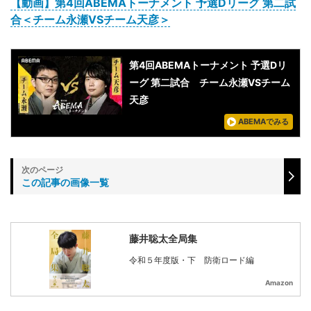
【動画】第4回ABEMAトーナメント 予選Dリーグ 第二試
合＜チーム永瀬VSチーム天彦＞
第4回ABEMAトーナメント 予選Dリ
ーグ 第二試合 チーム永瀬VSチーム
天彦
ABEMAでみる
この記事の画像一覧
藤井聡太全局集
令和５年度版・下 防衛ロード編
Amazon