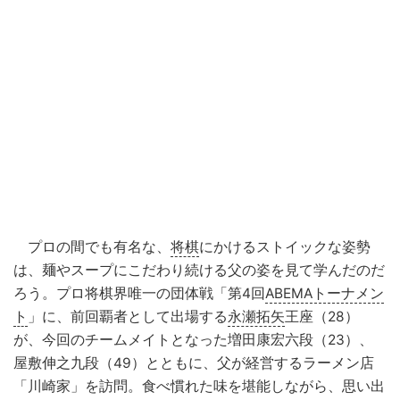
プロの間でも有名な、
将棋
にかけるストイックな姿勢
は、麺やスープにこだわり続ける父の姿を見て学んだのだ
ろう。プロ将棋界唯一の団体戦「第4回
ABEMAトーナメン
ト
」に、前回覇者として出場する
永瀬拓矢
王座（28）
が、今回のチームメイトとなった増田康宏六段（23）、
屋敷伸之九段（49）とともに、父が経営するラーメン店
「川崎家」を訪問。食べ慣れた味を堪能しながら、思い出