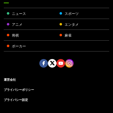
ニュース
スポーツ
アニメ
エンタメ
将棋
麻雀
ポーカー
Face
Twitt
Yout
Insta
運営会社
boo
er
ube
gra
k
m
プライバシーポリシー
プライバシー設定
お問い合わせ