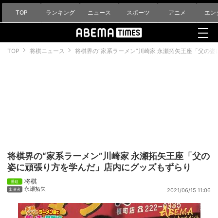
TOP
ランキング
ニュース
スポーツ
アニメ
エン
TOP
将棋ニュース
将棋界の“家系ラーメン”川崎家 永瀬拓矢王座「父の
将棋界の“家系ラーメン”川崎家 永瀬拓矢王座「父の
姿に頑張り方を学んだ」店内にグッズもずらり
将棋
永瀬拓矢
2021/06/15 11:06