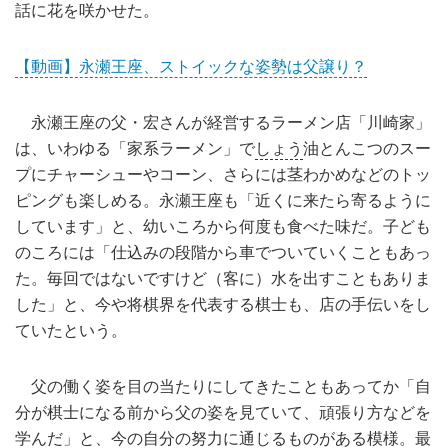
話に花を咲かせた。
【動画】永瀬王座、ストイックな姿勢は父譲り？
永瀬王座の父・宏さんが経営するラーメン店「川崎家」
は、いわゆる「家系ラーメン」で
しょう
油とんこつのスー
プにチャーシューやコーン、さらには茎わかめなどのトッ
ピングも楽しめる。永瀬王座も「近くに来たら寄るように
しています」と、幼いころから何度も食べた味だ。子ども
のころには「仕込みの段階から車でついていくこともあっ
た。毎回ではないですけど（客に）水を出すこともありま
した」と、今や将棋界を代表する棋士も、店の手伝いをし
ていたという。
父の働く姿を目の当たりにしてきたこともあってか「自
分が棋士になる前から父の姿を見ていて、頑張り方などを
学んだ」と、今の自分の努力に通じるものがある模様。最