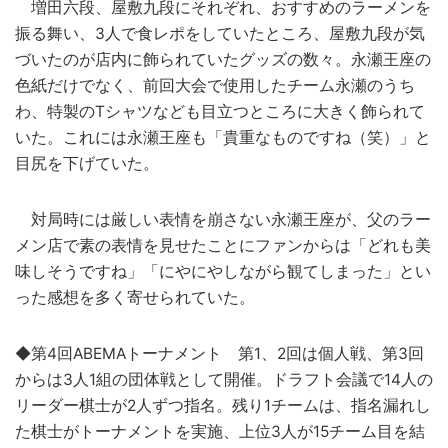
増田六段、屋敷九段にそれぞれ、おすすめのラーメンを
振る舞い、3人で食レポをしていたところ、屋敷九段が気
づいたのが店内に飾られていたグッズの数々。永瀬王座の
色紙だけでなく、前回大会で使用したチーム永瀬のうち
わ、特製のTシャツなども目立つところに大きく飾られて
いた。これには永瀬王座も「貴重なものですね（笑）」と
目尻を下げていた。
対局時には厳しい表情を崩さない永瀬王座が、父のラー
メン店で素の表情を見せたことにファンからは「どれも美
味しそうですね」「にやにやしながら観てしまった」とい
った感想を多く寄せられていた。
◆第4回ABEMAトーナメント 第1、2回は個人戦、第3回
からは3人1組の団体戦として開催。ドラフト会議で14人の
リーダー棋士が2人ずつ指名。残り1チームは、指名漏れし
た棋士がトーナメントを実施、上位3人が15チーム目を結