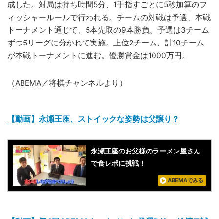
成した。対局は持ち時間5分、1手指すごとに5秒加算のフ
ィッシャールールで行われる。チームの対戦は予選、本戦
トーナメント通じて、5本先取の9本勝負。予選は3チーム
ずつ5リーグに分かれて実施。上位2チーム、計10チーム
が本戦トーナメントに進む。優勝賞金は1000万円。
（
ABEMA
／将棋チャンネルより）
【動画】永瀬王座、ストイックな姿勢は父譲り？
永瀬王座のお父様のラーメン屋さん
で食レポに挑戦！
ABEMAでみる