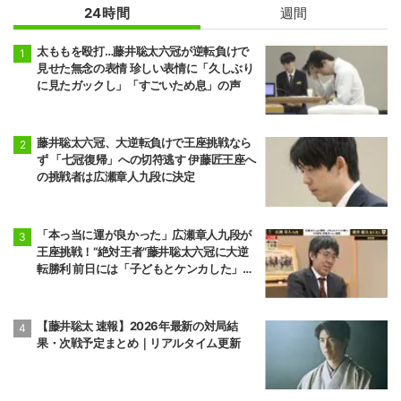
24時間
週間
太ももを殴打…藤井聡太六冠が逆転負けで
見せた無念の表情 珍しい表情に「久しぶり
に見たガックし」「すごいため息」の声
藤井聡太六冠、大逆転負けで王座挑戦なら
ず 「七冠復帰」への切符逃す 伊藤匠王座へ
の挑戦者は広瀬章人九段に決定
「本っ当に運が良かった」広瀬章人九段が
王座挑戦！“絶対王者”藤井聡太六冠に大逆
転勝利 前日には「子どもとケンカした」パ
パの顔も
【藤井聡太 速報】2026年最新の対局結
果・次戦予定まとめ｜リアルタイム更新