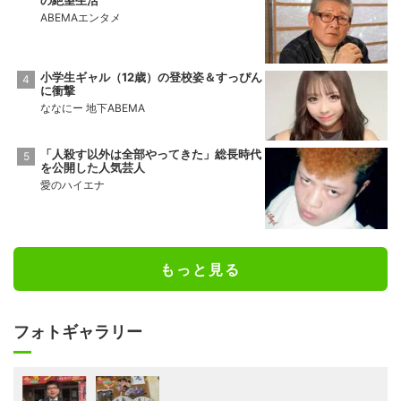
ABEMAエンタメ
小学生ギャル（12歳）の登校姿＆すっぴん
に衝撃
ななにー 地下ABEMA
「人殺す以外は全部やってきた」総長時代
を公開した人気芸人
愛のハイエナ
もっと見る
フォトギャラリー