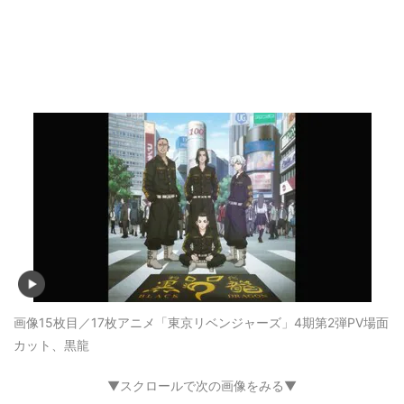
画像15枚目／17枚
アニメ「東京リベンジャーズ」4期第2弾PV場面
カット、黒龍
▼スクロールで次の画像をみる▼