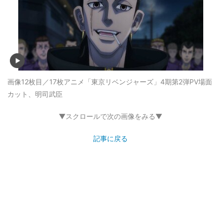
画像12枚目／17枚
アニメ「東京リベンジャーズ」4期第2弾PV場面
カット、明司武臣
▼スクロールで次の画像をみる▼
記事に戻る