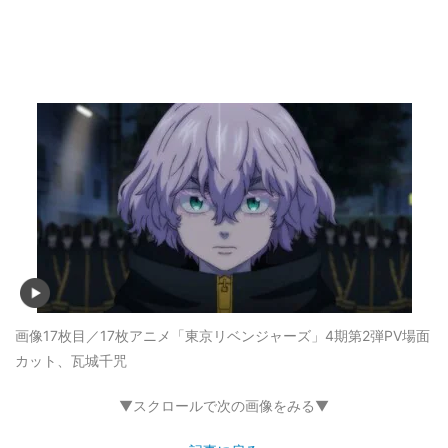
画像17枚目／17枚
アニメ「東京リベンジャーズ」4期第2弾PV場面
カット、瓦城千咒
▼スクロールで次の画像をみる▼