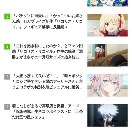
「バチクソに可愛い」「かっこいいお姉さ
ん感」セガプライズ新作『リコリス・リコ
イル』フィギュア解禁に反響続々
「これを抱き枕にしたのか？」とファン困
惑『リコリス・リコイル』作中の銘酒「泥
酔」がまさかの一升瓶サイズの抱き枕に
「大正っぽくて良いぞ！！」『時々ボソッ
とロシア語でデレる隣のアーリャさん』京
まふコラボの特別衣装ビジュアルに絶賛の
声
着こなしがまるで高級店と反響、アニメ
『呪術廻戦』牛角コラボイラストに「五条
だけ五つ星シェフ」