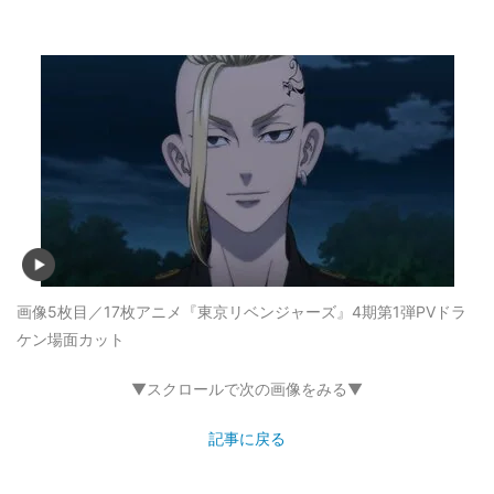
画像5枚目／17枚
アニメ『東京リベンジャーズ』4期第1弾PVドラ
ケン場面カット
▼スクロールで次の画像をみる▼
記事に戻る