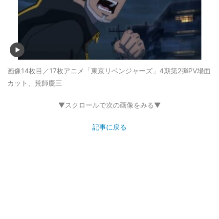
画像14枚目／17枚
アニメ「東京リベンジャーズ」4期第2弾PV場面
カット、荒師慶三
▼スクロールで次の画像をみる▼
記事に戻る