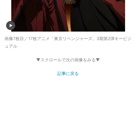
画像7枚目／17枚
アニメ「東京リベンジャーズ」3期第2弾キービジ
ュアル
▼スクロールで次の画像をみる▼
記事に戻る