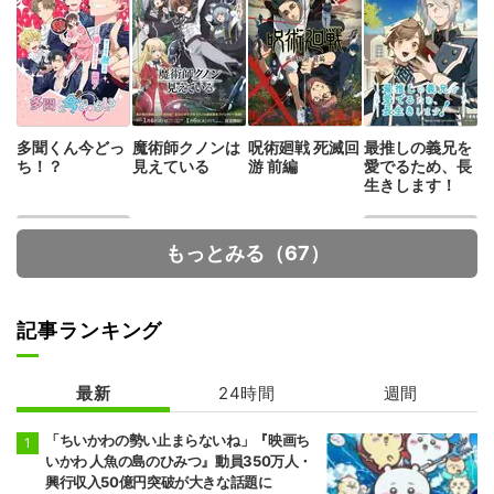
多聞くん今どっ
魔術師クノンは
呪術廻戦 死滅回
最推しの義兄を
ち！？
見えている
游 前編
愛でるため、長
生きします！
もっとみる（67）
記事ランキング
最新
24時間
週間
ハイスクール！
葬送のフリーレ
奇面組
ン 2期
「ちいかわの勢い止まらないね」『映画ち
いかわ 人魚の島のひみつ』動員350万人・
興行収入50億円突破が大きな話題に