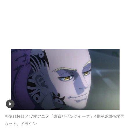
画像11枚目／17枚
アニメ「東京リベンジャーズ」4期第2弾PV場面
カット、ドラケン