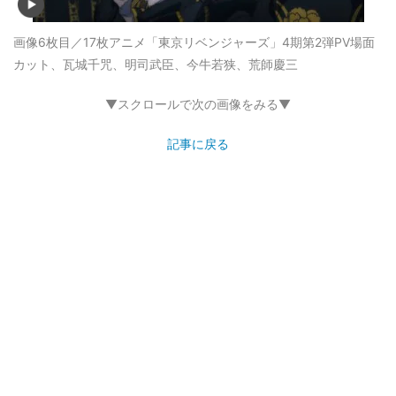
画像6枚目／17枚
アニメ「東京リベンジャーズ」4期第2弾PV場面
カット、瓦城千咒、明司武臣、今牛若狭、荒師慶三
▼スクロールで次の画像をみる▼
記事に戻る