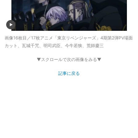
画像16枚目／17枚
アニメ「東京リベンジャーズ」4期第2弾PV場面
カット、瓦城千咒、明司武臣、今牛若狭、荒師慶三
▼スクロールで次の画像をみる▼
記事に戻る