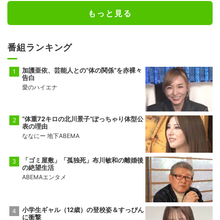
もっと見る
番組ランキング
加護亜依、芸能人との“体の関係”を赤裸々
告白
愛のハイエナ
“体重72キロの北川景子”ぽっちゃり体型公
表の理由
ななにー 地下ABEMA
「ゴミ屋敷」「孤独死」布川敏和の離婚後
の絶望生活
ABEMAエンタメ
小学生ギャル（12歳）の登校姿＆すっぴん
に衝撃