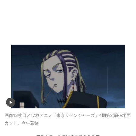
画像13枚目／17枚
アニメ「東京リベンジャーズ」4期第2弾PV場面
カット、今牛若狭