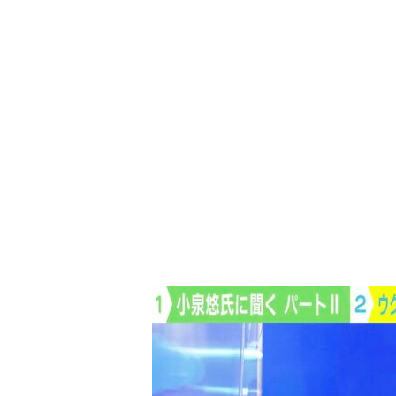
画像3枚目／3枚
▼スク