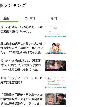
事ランキング
最新
24時間
週間
れいわ新選組「いのちの党」へ党
名変更 略称は「いのち」
最大借金12億円…お笑い芸人の波
乱万丈な人生「43社から借りてい
た」「26年間払い続けても元金が
全然減っていなかった」
片山さつき氏は財務省の“恐竜番
付”で上位だった？元同僚が激白
「怖い上司と恐れられていた」
「関脇からおかみさんに」
TDS「インディ・ジョーンズ」11
月末に運営再開！
「国際指名手配犯・見立真一とは
中学の同級生」タイから強制送還
された特殊詐欺のリーダーとされ