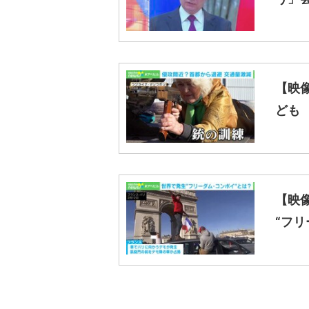
こんな記事も読まれています
【映像】ロシア軍事演習の様子 雪の中で
【映像】プーチン大統領「ウクライナに
「言動が噛み合ってない」プーチン大統領
【映
う」