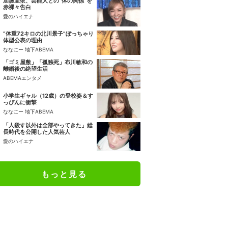
加護亜依、芸能人との“体の関係”を
赤裸々告白
愛のハイエナ
“体重72キロの北川景子”ぽっちゃり
体型公表の理由
ななにー 地下ABEMA
「ゴミ屋敷」「孤独死」布川敏和の
離婚後の絶望生活
ABEMAエンタメ
小学生ギャル（12歳）の登校姿＆す
っぴんに衝撃
ななにー 地下ABEMA
「人殺す以外は全部やってきた」総
長時代を公開した人気芸人
愛のハイエナ
もっと見る