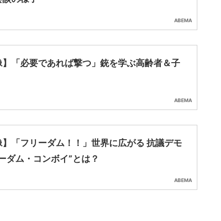
爆発も（5：25ごろ〜）
ついて話そう」会談の様子（※冒頭〜）
の思惑は？ 一転“対話ムード”の理由
像】プーチン大統領「ウクライナの話をしよ
会談の様子
ABEMA