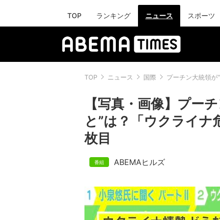
TOP
ランキング
ニュース
スポーツ
TOP
ニュース
国際
プーチン大統領が
【写真・画像】プーチ
と”は？「ウクライナ
枚目
ABEMAヒルズ