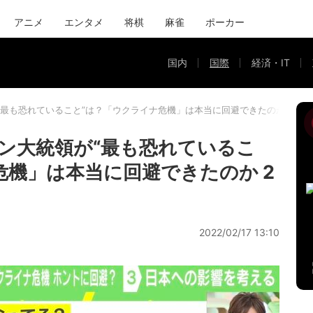
アニメ
エンタメ
将棋
麻雀
ポーカー
国内
国際
経済・IT
“最も恐れていること”は？「ウクライナ危機」は本当に回避できたのか
ン大統領が“最も恐れているこ
危機」は本当に回避できたのか 2
2022/02/17 13:10