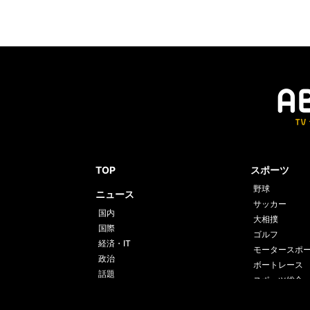
【映
ども
【映
“フ