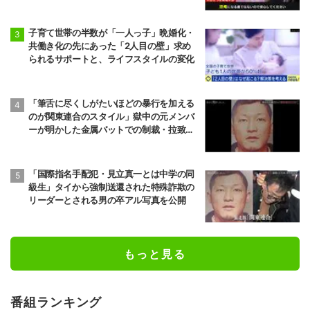
子育て世帯の半数が「一人っ子」晩婚化・
共働き化の先にあった「2人目の壁」求め
られるサポートと、ライフスタイルの変化
「筆舌に尽くしがたいほどの暴行を加える
のが関東連合のスタイル」獄中の元メンバ
ーが明かした金属バットでの制裁・拉致の
手口… “残虐王子”見立真一容疑者が作った
恐怖政治
「国際指名手配犯・見立真一とは中学の同
級生」タイから強制送還された特殊詐欺の
リーダーとされる男の卒アル写真を公開
もっと見る
番組ランキング