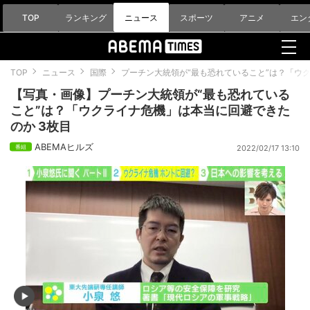
TOP
ランキング
ニュース
スポーツ
アニメ
エン
TOP
ニュース
国際
プーチン大統領が“最も恐れていること”は？「ウ
【写真・画像】プーチン大統領が“最も恐れている
こと”は？「ウクライナ危機」は本当に回避できた
のか 3枚目
ABEMAヒルズ
2022/02/17 13:10