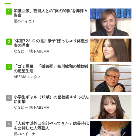
加護亜依、芸能人との“体の関係”を赤裸々
告白
愛のハイエナ
“体重72キロの北川景子”ぽっちゃり体型公
表の理由
ななにー 地下ABEMA
「ゴミ屋敷」「孤独死」布川敏和の離婚後
の絶望生活
ABEMAエンタメ
小学生ギャル（12歳）の登校姿＆すっぴん
に衝撃
ななにー 地下ABEMA
「人殺す以外は全部やってきた」総長時代
を公開した人気芸人
愛のハイエナ