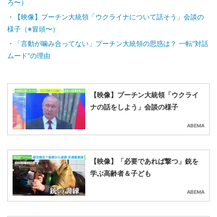
ろ〜）
【映像】プーチン大統領「ウクライナについて話そう」会談の
様子（※冒頭〜）
「言動が噛み合ってない」プーチン大統領の思惑は？ 一転“対話
ムード”の理由
【映像】プーチン大統領「ウクライ
ナの話をしよう」会談の様子
ABEMA
【映像】「必要であれば撃つ」銃を
学ぶ高齢者＆子ども
ABEMA