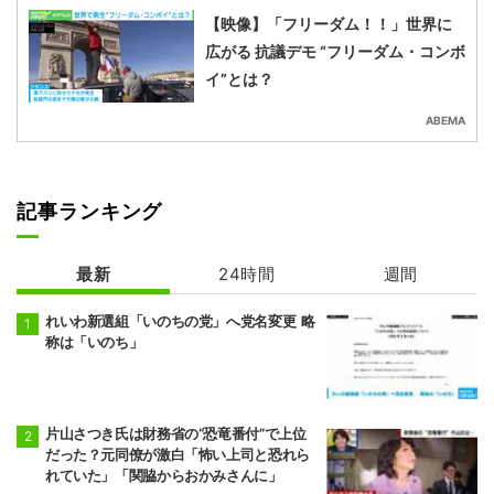
【映像】「フリーダム！！」世界に
広がる 抗議デモ “フリーダム・コンボ
イ”とは？
ABEMA
記事ランキング
最新
24時間
週間
れいわ新選組「いのちの党」へ党名変更 略
称は「いのち」
片山さつき氏は財務省の“恐竜番付”で上位
だった？元同僚が激白「怖い上司と恐れら
れていた」「関脇からおかみさんに」