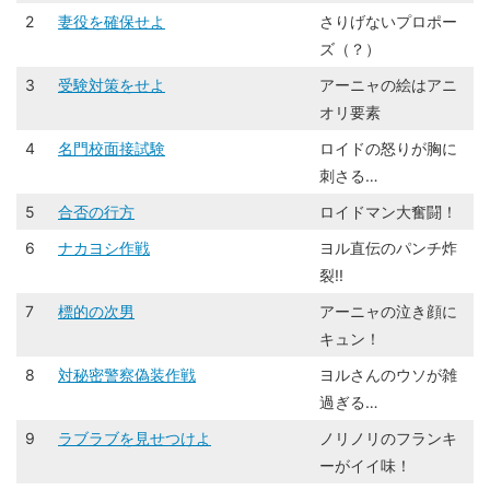
2
妻役を確保せよ
さりげないプロポー
ズ（？）
3
受験対策をせよ
アーニャの絵はアニ
オリ要素
4
名門校面接試験
ロイドの怒りが胸に
刺さる…
5
合否の行方
ロイドマン大奮闘！
6
ナカヨシ作戦
ヨル直伝のパンチ炸
裂!!
7
標的の次男
アーニャの泣き顔に
キュン！
8
対秘密警察偽装作戦
ヨルさんのウソが雑
過ぎる…
9
ラブラブを見せつけよ
ノリノリのフランキ
ーがイイ味！