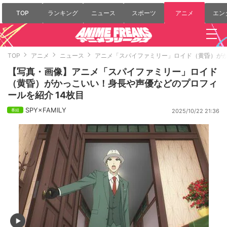
TOP
ランキング
ニュース
スポーツ
アニメ
エン
TOP
アニメ
ニュース
アニメ「スパイファミリー」ロイド（黄昏）が
【写真・画像】アニメ「スパイファミリー」ロイド
（黄昏）がかっこいい！身長や声優などのプロフィ
ールを紹介 14枚目
SPY×FAMILY
2025/10/22 21:36