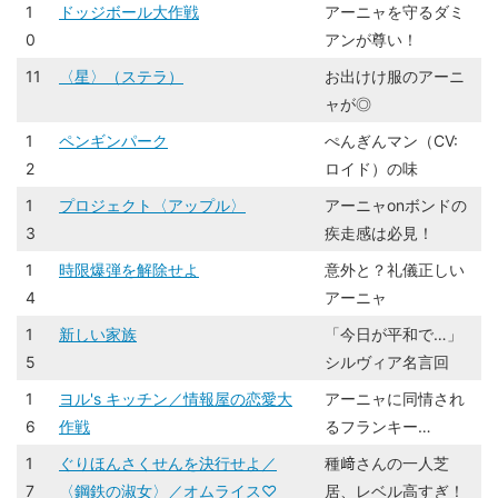
1
ドッジボール大作戦
アーニャを守るダミ
0
アンが尊い！
11
〈星〉（ステラ）
お出けけ服のアーニ
ャが◎
1
ペンギンパーク
ぺんぎんマン（CV:
2
ロイド）の味
1
プロジェクト〈アップル〉
アーニャonボンドの
3
疾走感は必見！
1
時限爆弾を解除せよ
意外と？礼儀正しい
4
アーニャ
1
新しい家族
「今日が平和で…」
5
シルヴィア名言回
1
ヨル's キッチン／情報屋の恋愛大
アーニャに同情され
6
作戦
るフランキー…
1
ぐりほんさくせんを決行せよ／
種﨑さんの一人芝
7
〈鋼鉄の淑女〉／オムライス♡
居、レベル高すぎ！