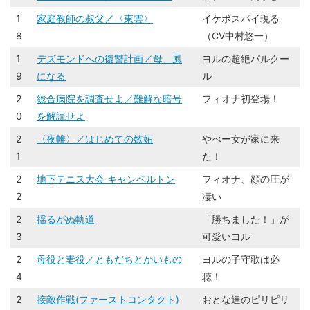
1
家庭教師の叔父／〈東雲〉
イケボスパイ現る
8
（CV中村悠一）
1
デズモンドへの復讐計画／母、風
ヨルの超絶パルクー
9
になる
ル
2
総合病院を調査せよ／難解な暗号
フィオナ初登場！
0
を解読せよ
2
〈夜帷〉／はじめての嫉妬
やべー女が家に来
1
た！
2
地下テニス大会 キャンベルトン
フィオナ、顔の圧が
2
凄い
2
揺るがぬ軌道
「勝ちました！」が
3
可愛いヨル
2
母役と妻役／ともだちとかいもの
ヨルの子守歌は必
4
聴！
2
接敵作戦(ファーストコンタクト)
おとな達のピリピリ