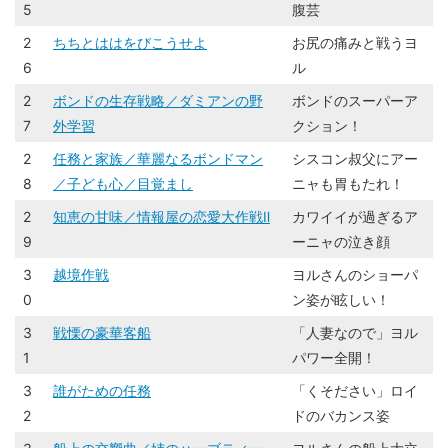
5
腹芸
2
ちちとははをびこうせよ
お尻の痛みと戦うヨ
6
ル
2
ボンドの生存戦略／ダミアンの野
ボンドのスーパーア
7
外学習
クション！
2
任務と家族／華麗なるボンドマン
シスコン叔父にアー
8
／子ども心／目覚まし
ニャも胃もたれ！
2
知恵の甘味／情報屋の恋愛大作戦Ⅱ
カワイイが過ぎるア
9
ーニャの泣き顔
3
越境作戦
ヨルさんのショーパ
0
ン姿が眩しい！
3
戦慄の豪華客船
「人妻なので」ヨル
1
パワー全開！
3
誰がための任務
「くそださい」ロイ
2
ドのバカンス姿