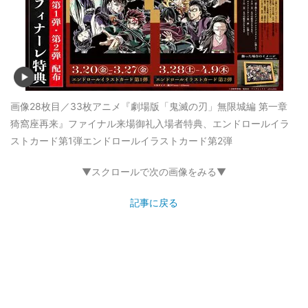
画像28枚目／33枚
アニメ『劇場版「鬼滅の刃」無限城編 第一章
猗窩座再来』ファイナル来場御礼入場者特典、エンドロールイラ
ストカード第1弾エンドロールイラストカード第2弾
▼スクロールで次の画像をみる▼
記事に戻る