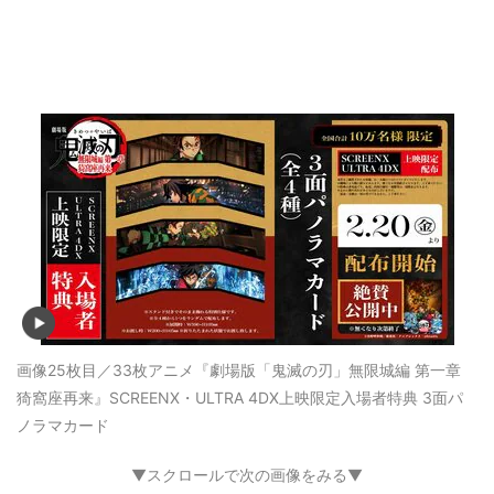
画像25枚目／33枚
アニメ『劇場版「鬼滅の刃」無限城編 第一章
猗窩座再来』SCREENX・ULTRA 4DX上映限定入場者特典 3面パ
ノラマカード
▼スクロールで次の画像をみる▼