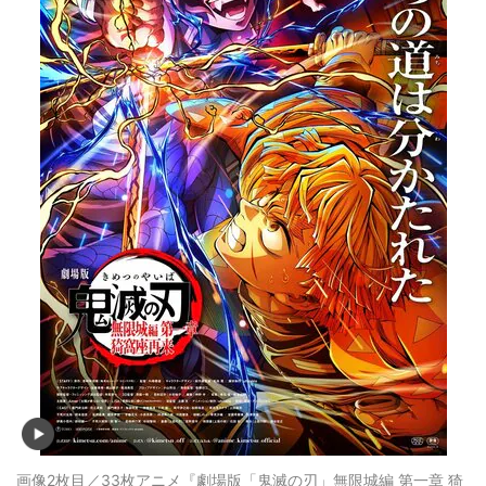
画像2枚目／33枚
アニメ『劇場版「鬼滅の刃」無限城編 第一章 猗