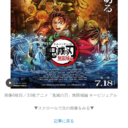
画像6枚目／33枚
アニメ「鬼滅の刃」無限城編 キービジュアル
▼スクロールで次の画像をみる▼
記事に戻る