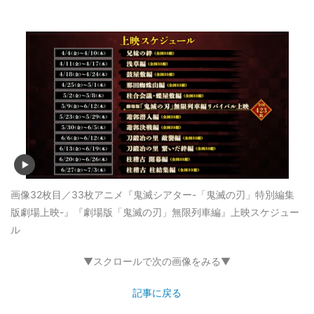
画像32枚目／33枚
アニメ『鬼滅シアター-「鬼滅の刃」特別編集
版劇場上映-』『劇場版「鬼滅の刃」無限列車編』上映スケジュー
ル
▼スクロールで次の画像をみる▼
記事に戻る