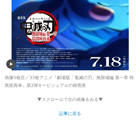
画像5枚目／33枚
アニメ『劇場版「鬼滅の刃」無限城編 第一章 猗
窩座再来』第2弾キービジュアルの猗窩座
▼スクロールで次の画像をみる▼
記事に戻る