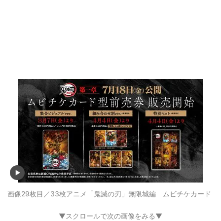
画像29枚目／33枚
アニメ「鬼滅の刃」無限城編 ムビチケカード
▼スクロールで次の画像をみる▼