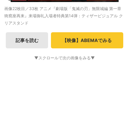
画像22枚目／33枚
アニメ『劇場版「鬼滅の刃」無限城編 第一章
猗窩座再来』来場御礼入場者特典第14弾：ティザービジュアル ク
リアスタンド
記事を読む
【映像】ABEMAでみる
▼スクロールで次の画像をみる▼