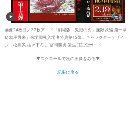
画像24枚目／33枚
アニメ『劇場版「鬼滅の刃」無限城編 第一章
猗窩座再来』来場御礼入場者特典第15弾：キャラクターデザイ
ン・松島晃 描き下ろし 冨岡義勇 誕生日記念ボード
▼スクロールで次の画像をみる▼
記事に戻る