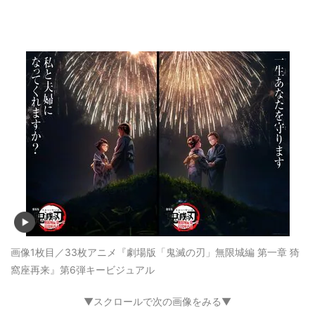
画像1枚目／33枚
アニメ『劇場版「鬼滅の刃」無限城編 第一章 猗
窩座再来』第6弾キービジュアル
▼スクロールで次の画像をみる▼