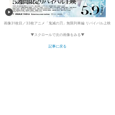
画像31枚目／33枚
アニメ「鬼滅の刃」無限列車編 リバイバル上映
▼スクロールで次の画像をみる▼
記事に戻る