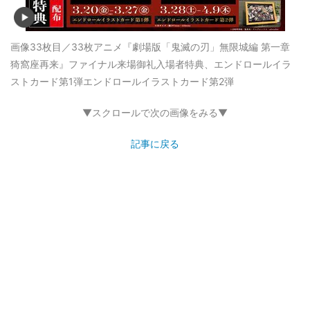
画像33枚目／33枚
アニメ『劇場版「鬼滅の刃」無限城編 第一章
猗窩座再来』ファイナル来場御礼入場者特典、エンドロールイラ
ストカード第1弾エンドロールイラストカード第2弾
▼スクロールで次の画像をみる▼
記事に戻る