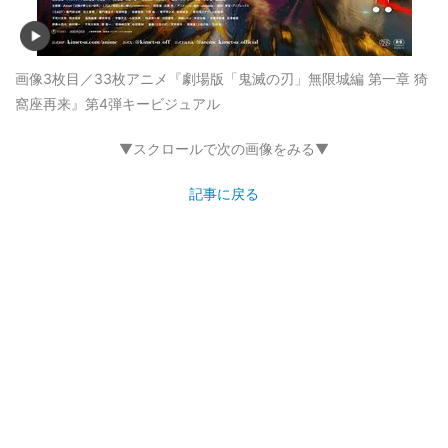
画像3枚目／33枚
アニメ『劇場版「鬼滅の刃」無限城編 第一章 猗
窩座再来』第4弾キービジュアル
▼スクロールで次の画像をみる▼
記事に戻る