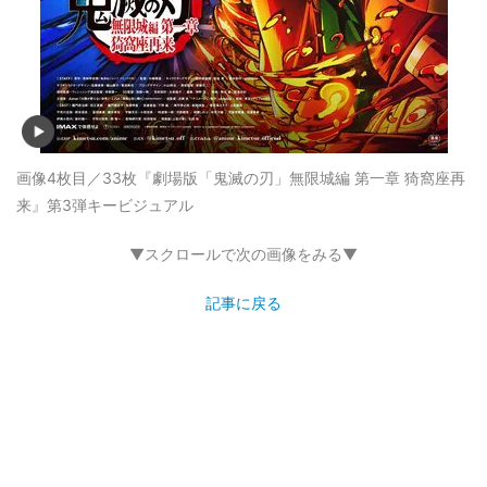
画像4枚目／33枚
『劇場版「鬼滅の刃」無限城編 第一章 猗窩座再
来』第3弾キービジュアル
▼スクロールで次の画像をみる▼
記事に戻る