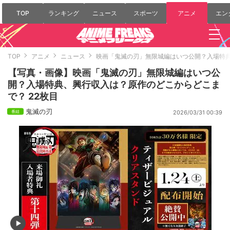
TOP
ランキング
ニュース
スポーツ
アニメ
エン
TOP
アニメ
ニュース
映画「鬼滅の刃」無限城編はいつ公開？入場特
【写真・画像】映画「鬼滅の刃」無限城編はいつ公
開？入場特典、興行収入は？原作のどこからどこま
で？ 22枚目
鬼滅の刃
2026/03/31 00:39