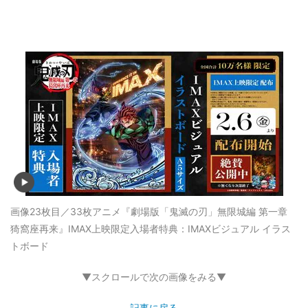
画像23枚目／33枚
アニメ『劇場版「鬼滅の刃」無限城編 第一章
猗窩座再来』IMAX上映限定入場者特典：IMAXビジュアル イラス
トボード
▼スクロールで次の画像をみる▼
記事に戻る