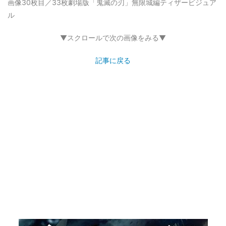
画像30枚目／33枚
劇場版「鬼滅の刃」無限城編ティザービジュア
ル
▼スクロールで次の画像をみる▼
記事に戻る