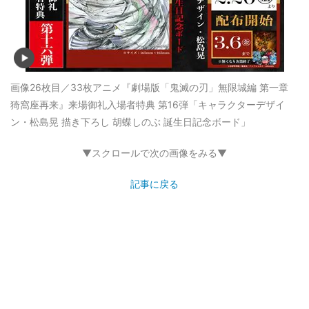
画像26枚目／33枚
アニメ『劇場版「鬼滅の刃」無限城編 第一章
猗窩座再来』来場御礼入場者特典 第16弾「キャラクターデザイ
ン・松島晃 描き下ろし 胡蝶しのぶ 誕生日記念ボード」
▼スクロールで次の画像をみる▼
記事に戻る