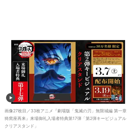
画像27枚目／33枚
アニメ『劇場版「鬼滅の刃」無限城編 第一章
猗窩座再来』来場御礼入場者特典第17弾「第2弾キービジュアル
クリアスタンド」