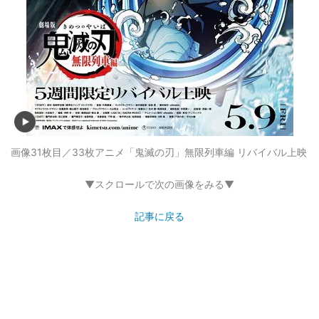
画像31枚目／33枚
アニメ「鬼滅の刃」無限列車編 リバイバル上映
▼スクロールで次の画像をみる▼
記事に戻る