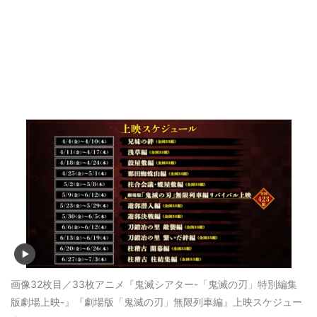
画像32枚目／33枚
アニメ『鬼滅シアター-「鬼滅の刃」特別編集
版劇場上映-』『劇場版「鬼滅の刃」無限列車編』上映スケジュー