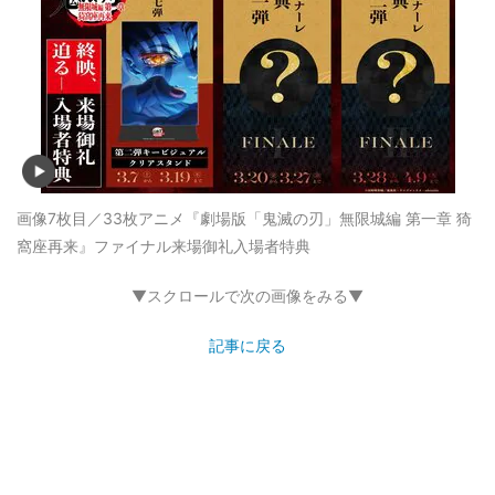
画像7枚目／33枚
アニメ『劇場版「鬼滅の刃」無限城編 第一章 猗
窩座再来』ファイナル来場御礼入場者特典
▼スクロールで次の画像をみる▼
記事に戻る