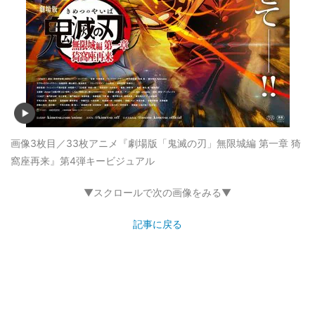
画像3枚目／33枚
アニメ『劇場版「鬼滅の刃」無限城編 第一章 猗
窩座再来』第4弾キービジュアル
▼スクロールで次の画像をみる▼
記事に戻る