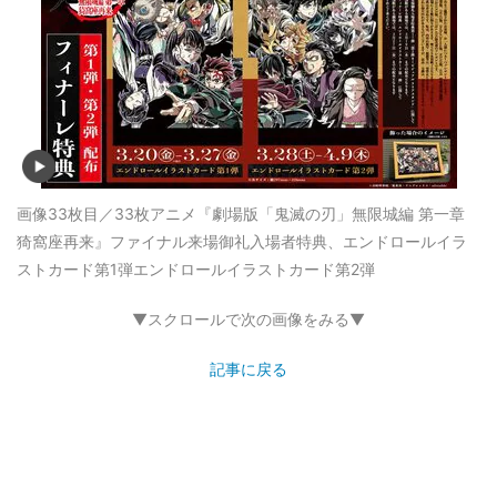
画像33枚目／33枚
アニメ『劇場版「鬼滅の刃」無限城編 第一章
猗窩座再来』ファイナル来場御礼入場者特典、エンドロールイラ
ストカード第1弾エンドロールイラストカード第2弾
▼スクロールで次の画像をみる▼
記事に戻る