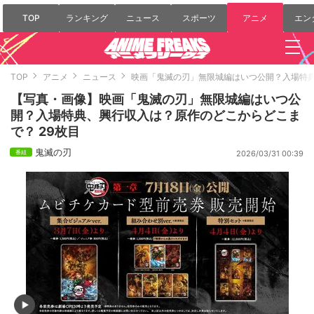
TOP
ランキング
ニュース
スポーツ
アニメ
エン
TOP
アニメ
ニュース
映画「鬼滅の刃」無限城編はいつ公開？入場特
【写真・画像】映画「鬼滅の刃」無限城編はいつ公
開？入場特典、興行収入は？原作のどこからどこま
で？ 29枚目
鬼滅の刃
2026/03/31 00:39