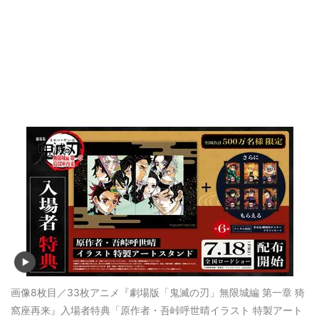
画像8枚目／33枚
アニメ『劇場版「鬼滅の刃」無限城編 第一章 猗
窩座再来』入場者特典「原作者・吾峠呼世晴イラスト 特製アート