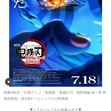
画像5枚目／33枚
アニメ『劇場版「鬼滅の刃」無限城編 第一章 猗
窩座再来』第2弾キービジュアルの猗窩座
▼スクロールで次の画像をみる▼