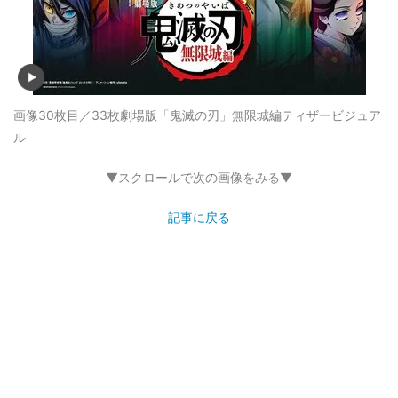
画像30枚目／33枚
劇場版「鬼滅の刃」無限城編ティザービジュア
ル
▼スクロールで次の画像をみる▼
記事に戻る