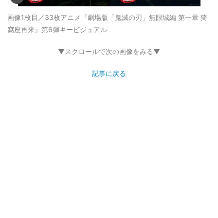
画像1枚目／33枚
アニメ『劇場版「鬼滅の刃」無限城編 第一章 猗
窩座再来』第6弾キービジュアル
▼スクロールで次の画像をみる▼
記事に戻る