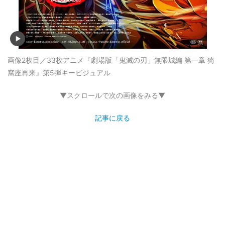
画像2枚目／33枚
アニメ『劇場版「鬼滅の刃」無限城編 第一章 猗
窩座再来』第5弾キービジュアル
▼スクロールで次の画像をみる▼
記事に戻る