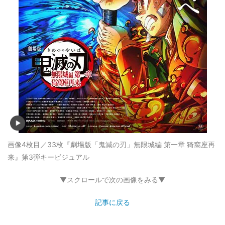
画像4枚目／33枚
『劇場版「鬼滅の刃」無限城編 第一章 猗窩座再
来』第3弾キービジュアル
▼スクロールで次の画像をみる▼
記事に戻る