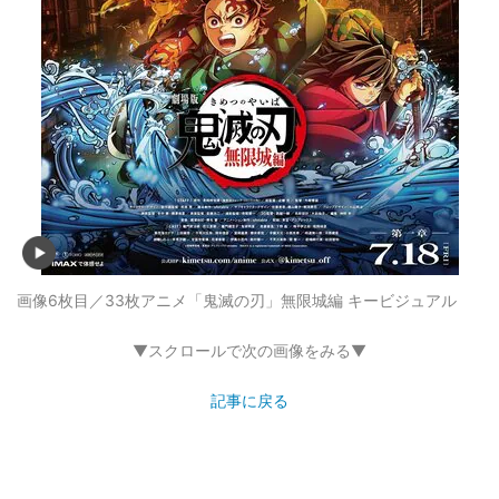
画像6枚目／33枚
アニメ「鬼滅の刃」無限城編 キービジュアル
▼スクロールで次の画像をみる▼
記事に戻る