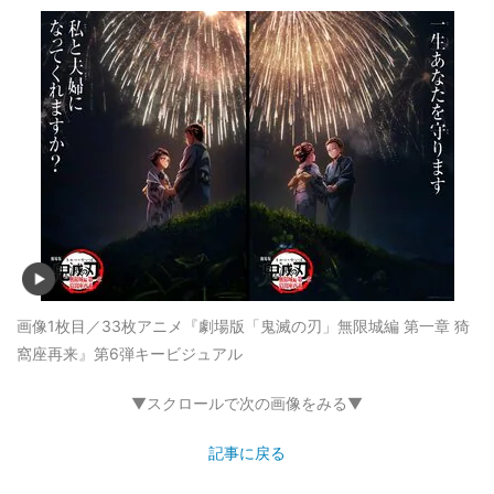
画像1枚目／33枚
アニメ『劇場版「鬼滅の刃」無限城編 第一章 猗
窩座再来』第6弾キービジュアル
▼スクロールで次の画像をみる▼
記事に戻る