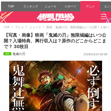
TOP
ランキング
ニュース
スポーツ
アニメ
エン
TOP
アニメ
ニュース
映画「鬼滅の刃」無限城編はいつ公開？入場特
【写真・画像】映画「鬼滅の刃」無限城編はいつ公
開？入場特典、興行収入は？原作のどこからどこま
で？ 30枚目
鬼滅の刃
2026/03/31 00:39