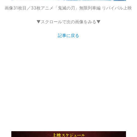
画像31枚目／33枚
アニメ「鬼滅の刃」無限列車編 リバイバル上映
▼スクロールで次の画像をみる▼
記事に戻る