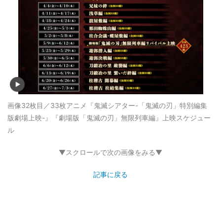
画像32枚目／33枚
アニメ『鬼滅シアター-「鬼滅の刃」特別編集
版劇場上映-』『劇場版「鬼滅の刃」無限列車編』上映スケジュー
ル
▼スクロールで次の画像をみる▼
記事に戻る