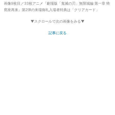
画像9枚目／33枚
アニメ『劇場版「鬼滅の刃」無限城編 第一章 猗
窩座再来』第2弾の来場御礼入場者特典は「クリアカード」
▼スクロールで次の画像をみる▼
記事に戻る