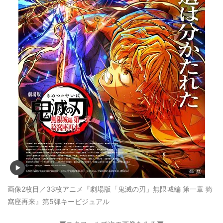
画像2枚目／33枚
アニメ『劇場版「鬼滅の刃」無限城編 第一章 猗
窩座再来』第5弾キービジュアル