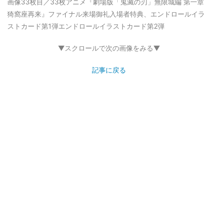
画像33枚目／33枚
アニメ『劇場版「鬼滅の刃」無限城編 第一章
猗窩座再来』ファイナル来場御礼入場者特典、エンドロールイラ
ストカード第1弾エンドロールイラストカード第2弾
▼スクロールで次の画像をみる▼
記事に戻る