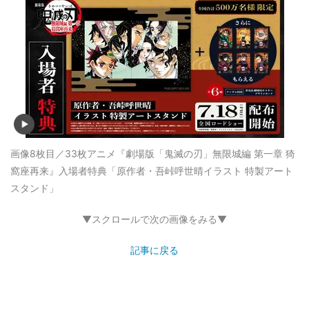
画像8枚目／33枚
アニメ『劇場版「鬼滅の刃」無限城編 第一章 猗
窩座再来』入場者特典「原作者・吾峠呼世晴イラスト 特製アート
スタンド」
▼スクロールで次の画像をみる▼
記事に戻る