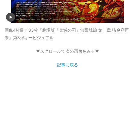
画像4枚目／33枚
『劇場版「鬼滅の刃」無限城編 第一章 猗窩座再
来』第3弾キービジュアル
▼スクロールで次の画像をみる▼
記事に戻る