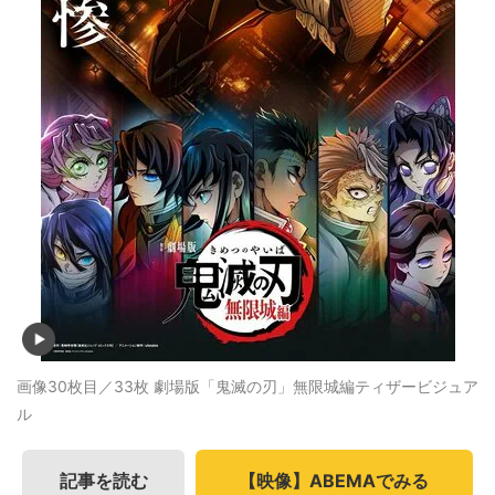
画像30枚目／33枚
劇場版「鬼滅の刃」無限城編ティザービジュア
ル
記事を読む
【映像】ABEMAでみる