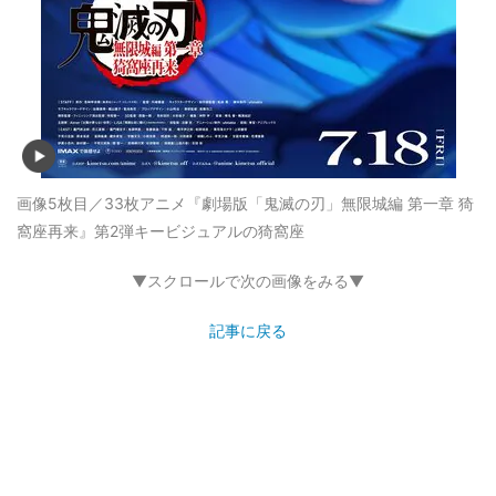
画像5枚目／33枚
アニメ『劇場版「鬼滅の刃」無限城編 第一章 猗
窩座再来』第2弾キービジュアルの猗窩座
▼スクロールで次の画像をみる▼
記事に戻る