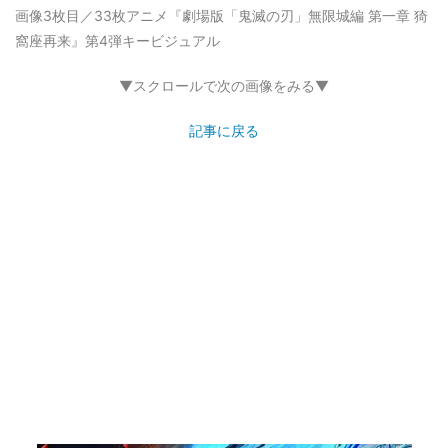
画像3枚目／33枚
アニメ『劇場版「鬼滅の刃」無限城編 第一章 猗
窩座再来』第4弾キービジュアル
▼スクロールで次の画像をみる▼
記事に戻る