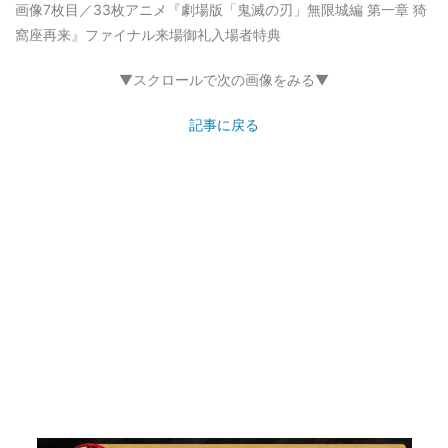
画像7枚目／33枚
アニメ『劇場版「鬼滅の刃」無限城編 第一章 猗
窩座再来』ファイナル来場御礼入場者特典
▼スクロールで次の画像をみる▼
記事に戻る