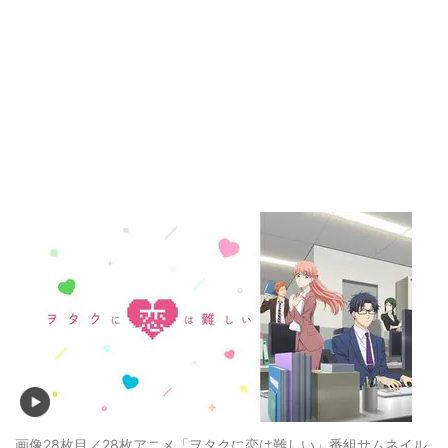
画像28枚目／28枚
アニメ「ヲタクに恋は難しい」番組サムネイル