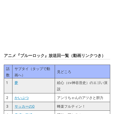
アニメ『ブルーロック』放送回一覧（動画リンクつき）
話
サブタイ（タップで動
見どころ
数
画へ）
1
夢
絵心（cv神谷浩史）のエゴい演
説
2
かいぶつ
アンリちゃんのアツさと胆力
3
サッカーの0
蜂楽フルティン！