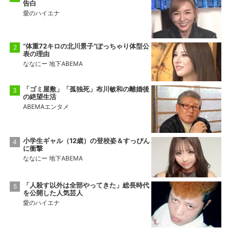
告白
愛のハイエナ
“体重72キロの北川景子”ぽっちゃり体型公
表の理由
ななにー 地下ABEMA
「ゴミ屋敷」「孤独死」布川敏和の離婚後
の絶望生活
ABEMAエンタメ
小学生ギャル（12歳）の登校姿＆すっぴん
に衝撃
ななにー 地下ABEMA
「人殺す以外は全部やってきた」総長時代
を公開した人気芸人
愛のハイエナ