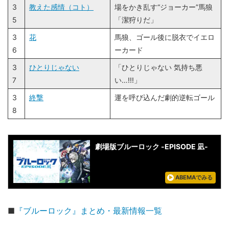
3
教えた感情（コト）
場をかき乱す“ジョーカー”馬狼
5
「潔狩りだ」
3
花
馬狼、ゴール後に脱衣でイエロ
6
ーカード
3
ひとりじゃない
「ひとりじゃない 気持ち悪
7
い…!!!」
3
終撃
運を呼び込んだ劇的逆転ゴール
8
劇場版ブルーロック -EPISODE 凪-
ABEMAでみる
■
『ブルーロック』まとめ・最新情報一覧