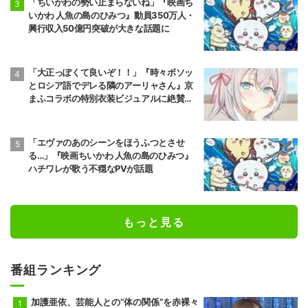
「ちいかわの勢い止まらないね」『映画ち
いかわ 人魚の島のひみつ』動員350万人・
興行収入50億円突破が大きな話題に
「大正っぽくて良いぞ！！」『時々ボソッ
とロシア語でデレる隣のアーリャさん』京
まふコラボの特別衣装ビジュアルに絶賛の
声
「エヴァのあのシーンをほうふつとさせ
る…」『映画ちいかわ 人魚の島のひみつ』
ハチワレが歌う不穏なPVが話題
もっと見る
番組ランキング
加護亜依、芸能人との“体の関係”を赤裸々