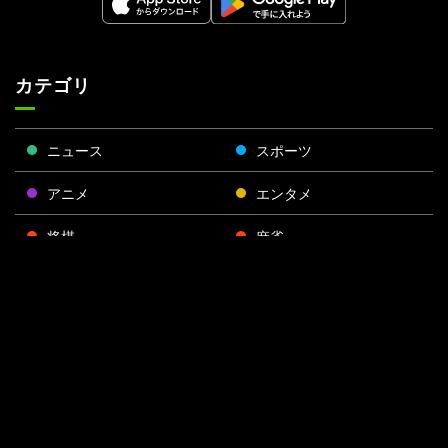
カテゴリ
ニュース
スポーツ
アニメ
エンタメ
将棋
麻雀
ポーカー
Face
Twitt
Yout
Insta
運営会社
boo
er
ube
gra