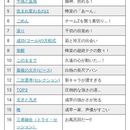
4
予感と直感
國神、照れる！
5
生まれ変わるのは
蜂楽の「あーん」
6
ごめん
チームZを襲う裏切り…！
7
滾り
千切の目覚め！
8
成功(ゴール)の方程式
凪と玲王の出会い
9
覚醒
蜂楽の超絶テクの数々！
10
このままで
久遠の心が動いた…！
11
最後の欠片(ピース)
白熱の長尺アバン
12
二次選考(セレクション)
新キャラが濃すぎる
13
TOP3
圧倒的な強さの凛…
14
天才と凡才
成早の強かさが光る
15
喰
成早一家、声優がすごい
16
三者融合（トライ・セ
お風呂回だー!!
ッション）