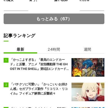
もっとみる（67）
記事ランキング
最新
24時間
週間
地獄楽 第2期
ゴールデンカム
イ 最終章
「かっこよすぎる」「最高のエンドカー
ド」と反響、アニメ『攻殻機動隊 THE GH
OST IN THE SHELL』第5話エンドカード公
開
「バチクソに可愛い」「かっこいいお姉さ
ん感」セガプライズ新作『リコリス・リコ
イル』フィギュア解禁に反響続々