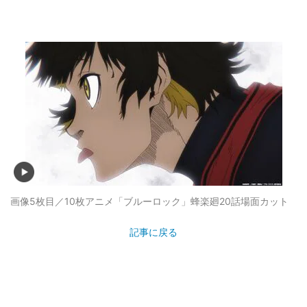
画像5枚目／10枚
アニメ「ブルーロック」蜂楽廻20話場面カット
記事に戻る