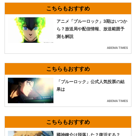
アニメ「ブルーロック」3期はいつか
ら？放送局や配信情報、放送範囲予
測も解説
ABEMA TIMES
「ブルーロック」公式人気投票の結
果は
ABEMA TIMES
國神錬介は脱落した？復活する？