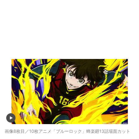
画像8枚目／10枚
アニメ「ブルーロック」蜂楽廻13話場面カット