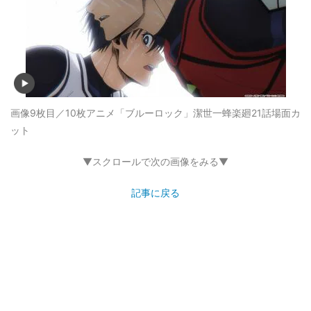
画像9枚目／10枚
アニメ「ブルーロック」潔世一蜂楽廻21話場面カ
ット
▼スクロールで次の画像をみる▼
記事に戻る