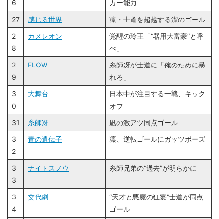
6
カー能力
27
感じる世界
凛・士道を超越する潔のゴール
2
カメレオン
覚醒の玲王「“器用大富豪”と呼
8
べ」
2
FLOW
糸師冴が士道に「俺のために暴
9
れろ」
3
大舞台
日本中が注目する一戦、キック
0
オフ
31
糸師冴
凪の激アツ同点ゴール
3
青の遺伝子
凛、逆転ゴールにガッツポーズ
2
3
ナイトスノウ
糸師兄弟の“過去”が明らかに
3
3
交代劇
“天才と悪魔の狂宴”士道が同点
4
ゴール