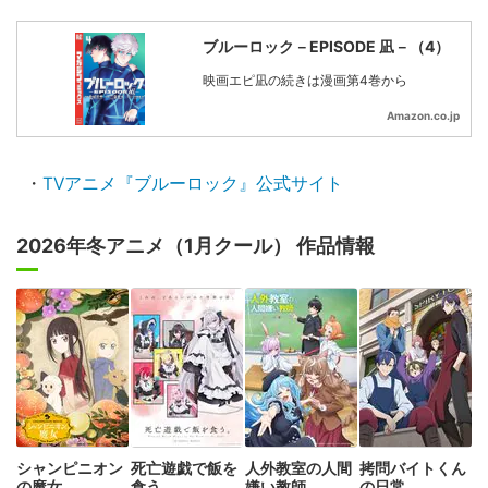
ブルーロック－EPISODE 凪－（4）
映画エピ凪の続きは漫画第4巻から
Amazon.co.jp
・
TVアニメ『ブルーロック』公式サイト
2026年冬アニメ（1月クール） 作品情報
シャンピニオン
死亡遊戯で飯を
人外教室の人間
拷問バイトくん
の魔女
食う。
嫌い教師
の日常