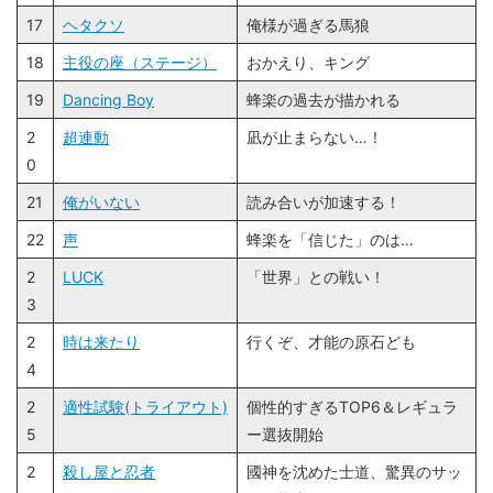
17
ヘタクソ
俺様が過ぎる馬狼
18
主役の座（ステージ）
おかえり、キング
19
Dancing Boy
蜂楽の過去が描かれる
2
超連動
凪が止まらない…！
0
21
俺がいない
読み合いが加速する！
22
声
蜂楽を「信じた」のは…
2
LUCK
「世界」との戦い！
3
2
時は来たり
行くぞ、才能の原石ども
4
2
適性試験(トライアウト)
個性的すぎるTOP6＆レギュラ
5
ー選抜開始
2
殺し屋と忍者
國神を沈めた士道、驚異のサッ